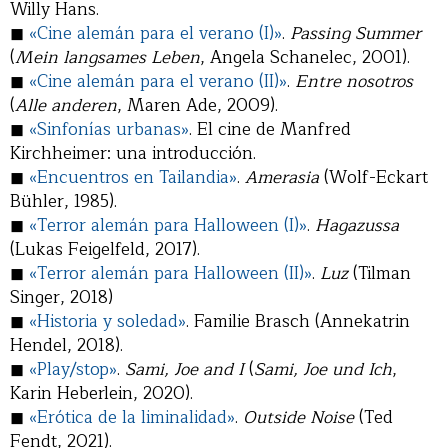
Willy Hans.
◼
«Cine alemán para el verano (I)»
.
Passing Summer
(
Mein langsames Leben
, Angela Schanelec, 2001).
◼
«Cine alemán para el verano (II)»
.
Entre nosotros
(
Alle anderen
, Maren Ade, 2009).
◼
«Sinfonías urbanas»
. El cine de Manfred
Kirchheimer: una introducción.
◼
«Encuentros en Tailandia»
.
Amerasia
(Wolf-Eckart
Bühler, 1985).
◼
«Terror alemán para Halloween (I)»
.
Hagazussa
(Lukas Feigelfeld, 2017).
◼
«Terror alemán para Halloween (II)»
.
Luz
(Tilman
Singer, 2018)
◼
«Historia y soledad»
. Familie Brasch (Annekatrin
Hendel, 2018).
◼
«Play/stop»
.
Sami, Joe and I
(
Sami, Joe und Ich
,
Karin Heberlein, 2020).
◼
«Erótica de la liminalidad»
.
Outside Noise
(Ted
Fendt, 2021).