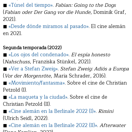
◼
«Túnel del tiempo»
.
Fabian: Going to the Dogs
(
Fabian oder Der Gang vor die Hunde
, Dominik Graf,
2021).
◼
«Desde dónde miramos al pasado»
. El cine alemán
en 2021.
Segunda temporada (2022)
◼
«Los ojos del condenado»
.
El espía honesto
(
Nahschuss
, Franziska Stünkel, 2021).
◼
«Ver a Stefan Zweig»
.
Stefan Zweig: Adiós a Europa
(
Vor der Morgenröte
, Maria Schrader, 2016).
◼
«Movimiento/fantasma»
. Sobre el cine de Christian
Petzold (I).
◼
«La maqueta y la ciudad»
. Sobre el cine de
Christian Petzold (II).
◼
«Cine alemán en la Berlinale 2022 (I)»
.
Rimini
(Ulrich Seidl, 2022).
◼
«Cine alemán en la Berlinale 2022 (II)»
.
Afterwater