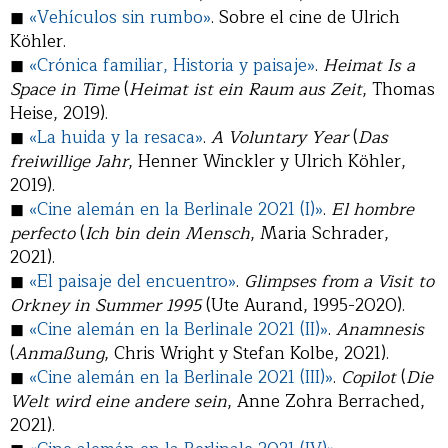
◼
«Vehículos sin rumbo»
. Sobre el cine de Ulrich
Köhler.
◼
«Crónica familiar, Historia y paisaje»
.
Heimat Is a
Space in Time
(
Heimat ist ein Raum aus Zeit
, Thomas
Heise, 2019).
◼
«La huida y la resaca»
.
A Voluntary Year
(
Das
freiwillige Jahr
, Henner Winckler y Ulrich Köhler,
2019).
◼
«Cine alemán en la Berlinale 2021 (I)»
.
El hombre
perfecto
(
Ich bin dein Mensch
, Maria Schrader,
2021).
◼
«El paisaje del encuentro»
.
Glimpses from a Visit to
Orkney in Summer 1995
(Ute Aurand, 1995-2020).
◼
«Cine alemán en la Berlinale 2021 (II)»
.
Anamnesis
(
Anmaßung
, Chris Wright y Stefan Kolbe, 2021).
◼
«Cine alemán en la Berlinale 2021 (III)»
.
Copilot
(
Die
Welt wird eine andere sein
, Anne Zohra Berrached,
2021).