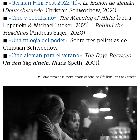
◼
«German Film Fest 2022 (II)»
.
La lección de alemán
(
Deutschstunde
, Christian Schwochow, 2020)
◼
«Cine y populismo»
.
The Meaning of Hitler
(Petra
Epperlein & Michael Tucker, 2021) +
Behind the
Headlines
(Andreas Sager, 2020)
◼
«Una trilogía del poder»
. Sobre tres películas de
Christian Schwochow.
◼
«Cine alemán para el verano»
.
The Days Between
(
In den Tag hinein
, Maria Speth, 2001).
▼ Fotograma de la mencionada escena de
Oh Boy
, Jan-Ole Gerster.