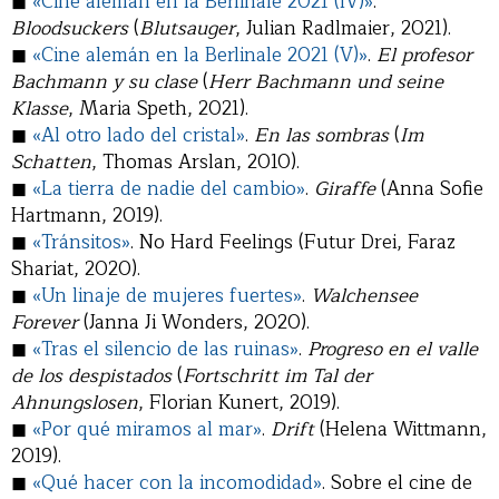
◼
«Cine alemán en la Berlinale 2021 (IV)»
.
Bloodsuckers
(
Blutsauger
, Julian Radlmaier, 2021).
◼
«Cine alemán en la Berlinale 2021 (V)»
.
El profesor
Bachmann y su clase
(
Herr Bachmann und seine
Klasse
, Maria Speth, 2021).
◼
«Al otro lado del cristal»
.
En las sombras
(
Im
Schatten
, Thomas Arslan, 2010).
◼
«La tierra de nadie del cambio»
.
Giraffe
(Anna Sofie
Hartmann, 2019).
◼
«Tránsitos»
. No Hard Feelings (Futur Drei, Faraz
Shariat, 2020).
◼
«Un linaje de mujeres fuertes»
.
Walchensee
Forever
(Janna Ji Wonders, 2020).
◼
«Tras el silencio de las ruinas»
.
Progreso en el valle
de los despistados
(
Fortschritt im Tal der
Ahnungslosen
, Florian Kunert, 2019).
◼
«Por qué miramos al mar»
.
Drift
(Helena Wittmann,
2019).
◼
«Qué hacer con la incomodidad»
. Sobre el cine de