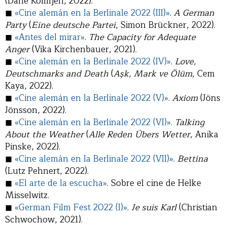
(Dane Komljen, 2022).
◼
«Cine alemán en la Berlinale 2022 (III)»
.
A German
Party
(
Eine deutsche Partei
, Simon Brückner, 2022).
◼
«Antes del mirar»
.
The Capacity for Adequate
Anger
(Vika Kirchenbauer, 2021).
◼
«Cine alemán en la Berlinale 2022 (IV)»
.
Love,
Deutschmarks and Death
(
Aşk, Mark ve Ölüm
, Cem
Kaya, 2022).
◼
«Cine alemán en la Berlinale 2022 (V)»
.
Axiom
(Jöns
Jönsson, 2022).
◼
«Cine alemán en la Berlinale 2022 (VI)»
.
Talking
About the Weather
(
Alle Reden Übers Wetter
, Anika
Pinske, 2022).
◼
«Cine alemán en la Berlinale 2022 (VII)»
.
Bettina
(Lutz Pehnert, 2022).
◼
«El arte de la escucha»
. Sobre el cine de Helke
Misselwitz.
◼
«German Film Fest 2022 (I)»
.
Je suis Karl
(Christian
Schwochow, 2021).