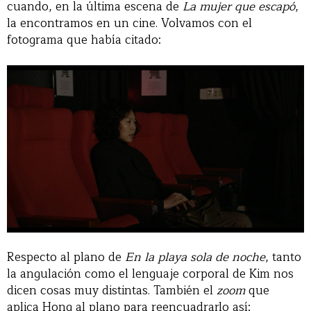
cuando, en la última escena de
La mujer que escapó
,
la encontramos en un cine. Volvamos con el
fotograma que había citado:
Respecto al plano de
En la playa sola de noche
, tanto
la angulación como el lenguaje corporal de Kim nos
dicen cosas muy distintas. También el
zoom
que
aplica Hong al plano para reencuadrarlo así: