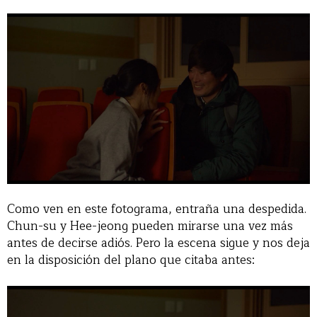
Como ven en este fotograma, entraña una despedida.
Chun-su y Hee-jeong pueden mirarse una vez más
antes de decirse adiós. Pero la escena sigue y nos deja
en la disposición del plano que citaba antes: