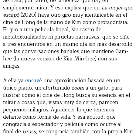
Se trata, por tanto, de la belleza que hay en
simplemente mirar. Y eso explica que en
La mujer que
escapó
(2020) haya otro giro muy identificable en el
cine de Hong de la mano de Kim como protagonista.
El giro a una película lineal, sin rastro de
metatextualidades ni piruetas narrativas, que se ciñe
a tres encuentros en un mismo día sin más desarrollo
que las conversaciones banales que mantiene Gam-
hee (la nueva versión de Kim Min-hee) con sus
amigas.
A ella ya
ensayé
una aproximación basada en un
único plano, un afortunado
zoom
a un gato, para
ilustrar cómo el cine de Hong busca su esencia en el
mirar a cosas que, vistas muy de cerca, parecen
pequeños milagros. Agradecer lo que tenemos
delante como forma de vida. Y esa actitud, que
congracia a espectador y película como ocurre al
final de
Grass
, se congracia también con la propia Kim