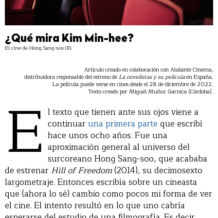
¿Qué mira Kim Min-hee?
El cine de Hong Sang-soo (II).
Artículo creado en colaboración con Atalante Cinema,
distribuidora responsable del estreno de
La novelistas y su película
en España.
La película puede verse en cines desde el 28 de diciembre de 2022.
E
Texto creado por Miguel Muñoz Garnica (Córdoba).
l texto que tienen ante sus ojos viene a
continuar
una primera parte
que escribí
hace unos ocho años. Fue una
aproximación general al universo del
surcoreano Hong Sang-soo, que acababa
de estrenar
Hill of Freedom
(2014), su decimosexto
largometraje. Entonces escribía sobre un cineasta
que (ahora lo sé) cambio como pocos mi forma de ver
el cine. El intento resultó en lo que uno cabría
esperarse del estudio de una filmografía. Es decir,