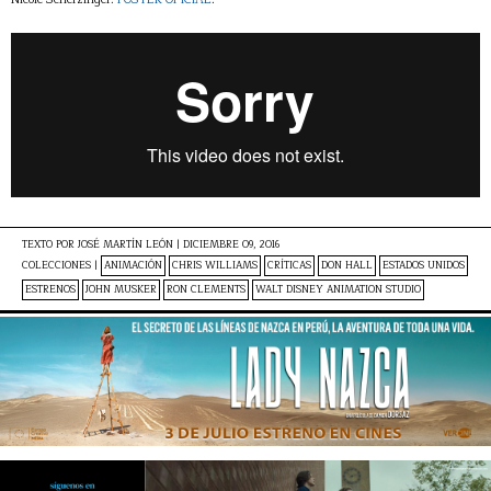
TEXTO POR
JOSÉ MARTÍN LEÓN
|
DICIEMBRE 09, 2016
COLECCIONES |
ANIMACIÓN
CHRIS WILLIAMS
CRÍTICAS
DON HALL
ESTADOS UNIDOS
ESTRENOS
JOHN MUSKER
RON CLEMENTS
WALT DISNEY ANIMATION STUDIO