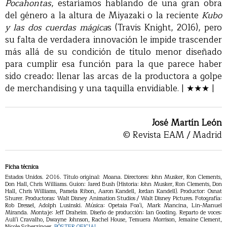
Pocahontas
, estaríamos hablando de una gran obra
del género a la altura de Miyazaki o la reciente
Kubo
y las dos cuerdas mágica
s (Travis Knight, 2016), pero
su falta de verdadera innovación le impide trascender
más allá de su condición de título menor diseñado
para cumplir esa función para la que parece haber
sido creado: llenar las arcas de la productora a golpe
de merchandising y una taquilla envidiable. | ★★★ |
José Martín León
© Revista EAM / Madrid
Ficha técnica
Estados Unidos. 2016. Título original: Moana. Directores: John Musker, Ron Clements,
Don Hall, Chris Williams. Guion: Jared Bush (Historia: John Musker, Ron Clements, Don
Hall, Chris Williams, Pamela Ribon, Aaron Kandell, Jordan Kandell). Productor: Osnat
Shurer. Productoras: Walt Disney Animation Studios / Walt Disney Pictures. Fotografía:
Rob Dressel, Adolph Lusinski. Música: Opetaia Foa'i, Mark Mancina, Lin-Manuel
Miranda. Montaje: Jeff Draheim. Diseño de producción: Ian Gooding. Reparto de voces:
Auli'i Cravalho, Dwayne Johnson, Rachel House, Temuera Morrison, Jemaine Clement,
Nicole Scherzinger.
PÓSTER OFICIAL
.