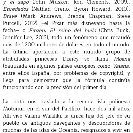
y el sapo
(John Musker, Ron Clements, 2009),
Enredados
(Nathan Greno, Byron Howard, 2010),
Brave
(Mark Andrews, Brenda Chapman, Steve
Purcell, 2012) –el Pixar más disneyano hasta la
fecha– o
Frozen: El reino del hielo
(Chris Buck,
Jennifer Lee, 2013), todo un fenómeno que recaudó
más de 1.200 millones de dólares en todo el mundo.
La última aportación a este nutrido grupo de
atribuladas princesas Disney se llama
Moana
(bautizada en algunos países europeos como
Vaiana
,
entre ellos España, por problemas de copyright), y
llega para demostrar que la fórmula continúa
funcionando con la precisión del primer día.
La cinta nos traslada a la remota isla polinesia
Motonui, en el sur del Pacífico, hace dos mil años.
Allí vive Vaiana Waialiki, la única hija del jefe de su
pueblo de antiguos navegantes y descubridores de
muchas de las islas de Oceanía, resignados a vivir en