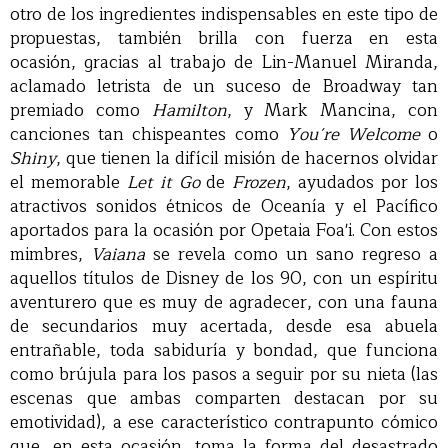
otro de los ingredientes indispensables en este tipo de
propuestas, también brilla con fuerza en esta
ocasión, gracias al trabajo de Lin-Manuel Miranda,
aclamado letrista de un suceso de Broadway tan
premiado como
Hamilton
, y Mark Mancina, con
canciones tan chispeantes como
You´re Welcome
o
Shiny
, que tienen la difícil misión de hacernos olvidar
el memorable
Let it Go
de
Frozen
, ayudados por los
atractivos sonidos étnicos de Oceanía y el Pacífico
aportados para la ocasión por Opetaia Foa'i. Con estos
mimbres,
Vaiana
se revela como un sano regreso a
aquellos títulos de Disney de los 90, con un espíritu
aventurero que es muy de agradecer, con una fauna
de secundarios muy acertada, desde esa abuela
entrañable, toda sabiduría y bondad, que funciona
como brújula para los pasos a seguir por su nieta (las
escenas que ambas comparten destacan por su
emotividad), a ese característico contrapunto cómico
que, en esta ocasión, toma la forma del desastrado