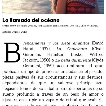
La llamada del océano
crítica ★★★ de Vaiana (Moana, John Musker, Ron Clements, Don Hall, Chris Williams,
Estados Unidos, 2016).
B
lancanieves y los siete enanitos
(David
Hand, 1937),
La Cenicienta
(Clyde
Geronimi, Hamilton Luske, Wilfred
Jackson, 1950) o
La bella durmiente
(Clyde
Geronimi, 1959) acostumbraron al gran
público a un tipo de princesas ancladas en el pasado,
piezas pasivas de sus circunstancias y sus destinos,
dependientes de que un valeroso príncipe azul
llegase a lomos de su caballo para despertarlas de su
sueño profundo a través de un beso de amor o
ajustara en su pie un zapato de cristal que acabaría
con una vida de explotación y pobreza. Los tiempos