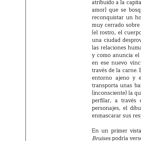
atribuido a la capi
amor) que se bosq
reconquistar un ho
muy cerrado sobre e
(el rostro, el cuer
una ciudad desprovi
las relaciones huma
y como anuncia el pr
en ese nuevo vínc
través de la carne
entorno ajeno y 
transporta unas bar
(inconsciente) la qu
perfilar, a travé
personajes, el dib
enmascarar sus resp
En un primer vist
Bruises
podría vers