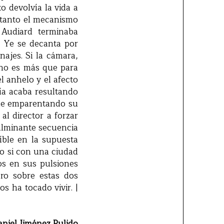
xo devolvía la vida a
s tanto el mecanismo
 Audiard terminaba
 Ye se decanta por
najes. Si la cámara,
s no es más que para
l anhelo y el afecto
ía acaba resultando
ine emparentando su
al director a forzar
culminante secuencia
íble en la supuesta
o si con una ciudad
os en sus pulsiones
ro sobre estas dos
 ha tocado vivir. |
aniel Jiménez Pulido