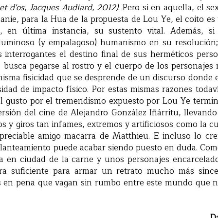
 et d'os, Jacques Audiard, 2012)
. Pero si en aquella, el se
nie, para la Hua de la propuesta de Lou Ye, el coito e
 en última instancia, su sustento vital. Además, si
luminoso (y empalagoso) humanismo en su resolución;
interrogantes el destino final de sus herméticos perso
, busca pegarse al rostro y el cuerpo de los personaje
misma fisicidad que se desprende de un discurso donde e
idad de impacto físico. Por estas mismas razones todav
l gusto por el tremendismo expuesto por Lou Ye term
rsión del cine de Alejandro González Iñárritu, llevando 
os y giros tan infames, extremos y artificiosos como la 
preciable amigo macarra de Matthieu. E incluso lo cre
 planteamiento puede acabar siendo puesto en duda. Com
a en ciudad de la carne y unos personajes encarcelad
era suficiente para armar un retrato mucho más since
 en pena que vagan sin rumbo entre este mundo que nos
D