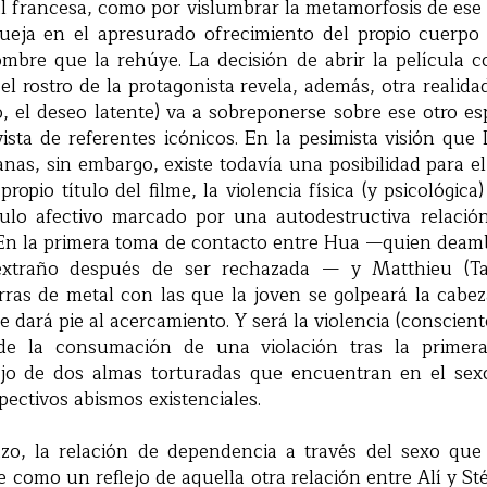
tal francesa, como por vislumbrar la metamorfosis de es
ueja en el apresurado ofrecimiento del propio cuerp
mbre que la rehúye. La decisión de abrir la película 
l rostro de la protagonista revela, además, otra realidad:
po, el deseo latente) va a sobreponerse sobre ese otro esp
sta de referentes icónicos. En la pesimista visión que
nas, sin embargo, existe todavía una posibilidad para el
opio título del filme, la violencia física (y psicológica)
ulo afectivo marcado por una autodestructiva relació
. En la primera toma de contacto entre Hua —quien deam
extraño después de ser rechazada — y Matthieu (T
ras de metal con las que la joven se golpeará la cabez
e dará pie al acercamiento. Y será la violencia (conscien
s de la consumación de una violación tras la primer
ujo de dos almas torturadas que encuentran en el sex
ectivos abismos existenciales.
azo, la relación de dependencia a través del sexo qu
e como un reflejo de aquella otra relación entre Alí y S