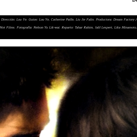
 Dirección: Lou Ye. Guion: Lou Ye, Catherine Paille, Liu Jie Falin. Productora: Dream Factory /
t Films. Fotografía: Nelson Yu Lik-wai. Reparto: Tahar Rahim, Jalil Lespert, Lika Minamoto,