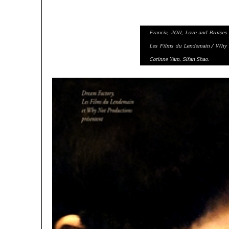
Francia, 2011, Love and Bruises.
Les Films du Lendemain / Why No
Corinne Yam, Sifan Shao.