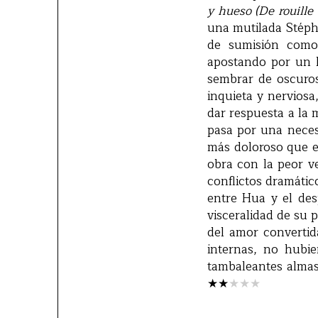
y hueso (De rouille
una mutilada Stépha
de sumisión como,
apostando por un 
sembrar de oscuros 
inquieta y nerviosa
dar respuesta a la 
pasa por una neces
más doloroso que e
obra con la peor ve
conflictos dramátic
entre Hua y el des
visceralidad de su
del amor convertid
internas, no hubi
tambaleantes almas
★★
★★
★