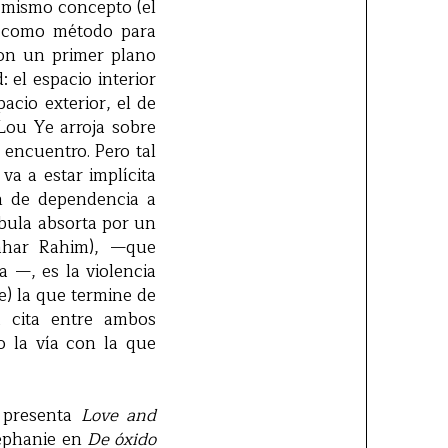
e mismo concepto (el
o como método para
con un primer plano
 el espacio interior
acio exterior, el de
 Lou Ye arroja sobre
 encuentro. Pero tal
 va a estar implícita
n de dependencia a
bula absorta por un
ahar Rahim), —que
a —, es la violencia
te) la que termine de
a cita entre ambos
o la vía con la que
e presenta
Love and
téphanie en
De óxido