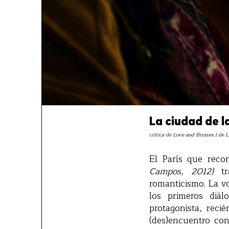
La ciudad de l
crítica de Love and Bruises | de 
El París que rec
Campos, 2012)
t
romanticismo. La v
los primeros diá
protagonista, rec
(des)encuentro co