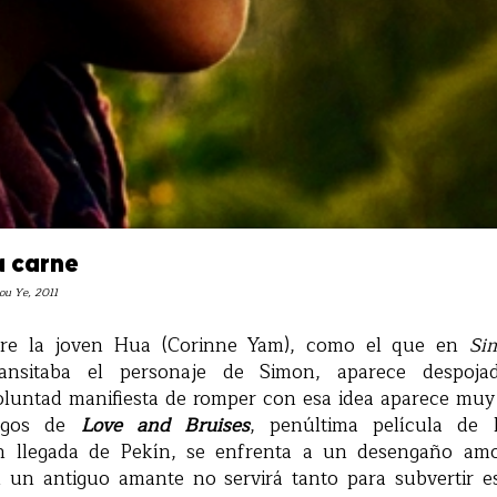
a carne
Lou Ye, 2011
orre la joven Hua (Corinne Yam), como el que en
Si
ransitaba el personaje de Simon, aparece despoj
oluntad manifiesta de romper con esa idea aparece m
logos de
Love and Bruises
, penúltima película de
ién llegada de Pekín, se enfrenta a un desengaño amo
n un antiguo amante no servirá tanto para subvertir 