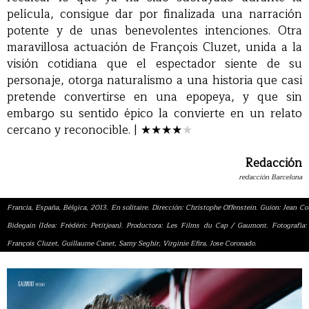
película, consigue dar por finalizada una narración
potente y de unas benevolentes intenciones. Otra
maravillosa actuación de François Cluzet, unida a la
visión cotidiana que el espectador siente de su
personaje, otorga naturalismo a una historia que casi
pretende convertirse en una epopeya, y que sin
embargo su sentido épico la convierte en un relato
cercano y reconocible. |
★★★
★
★
Redacción
redacción Barcelona
Francia, España, Bélgica, 2013. En solitaire. Dirección: Christophe Offenstein. Guion: Jean C
Bidegain (Idea: Frédéric Petitjean). Productora: Les Films du Cap / Gaumont. Fotografía:
François Cluzet, Guillaume Canet, Samy Seghir, Virginie Efira, Jose Coronado.