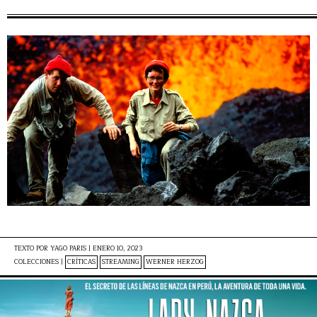
TEXTO POR
YAGO PARIS
|
ENERO 10, 2023
COLECCIONES |
CRÍTICAS
STREAMING
WERNER HERZOG