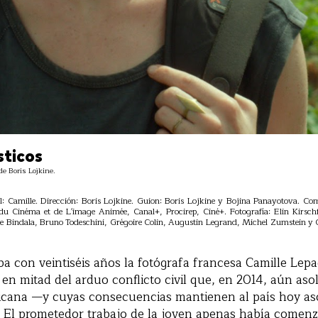
sticos
 Boris Lojkine.
al: Camille. Dirección: Boris Lojkine. Guion: Boris Lojkine y Bojina Panayotova. Co
du Cinéma et de L'image Animée, Canal+, Procirep, Ciné+. Fotografía: Elin Kirsch
re Bindala, Bruno Todeschini, Grégoire Colin, Augustin Legrand, Michel Zumstein 
ba con veintiséis años la fotógrafa francesa Camille Le
 en mitad del arduo conflicto civil que, en 2014, aún aso
icana —y cuyas consecuencias mantienen al país hoy a
o. El prometedor trabajo de la joven apenas había comen