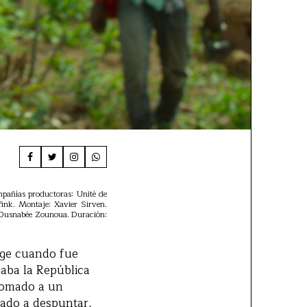
mpañías productoras: Unité de
fink. Montaje: Xavier Sirven.
y Ousnabée Zounoua. Duración:
page cuando fue
laba la República
somado a un
zado a despuntar,