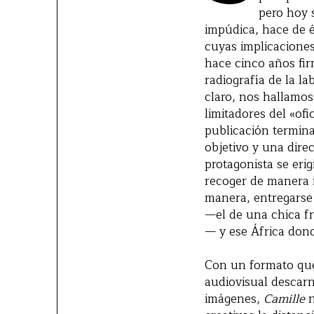
pero hoy 
impúdica, hace de é
cuyas implicaciones
hace cinco años fi
radiografía de la la
claro, nos hallamos
limitadores del «ofi
publicación termina
objetivo y una dire
protagonista se eri
recoger de manera in
manera, entregarse
—el de una chica fr
— y ese África donde
Con un formato que 
audiovisual descar
imágenes,
Camille
n