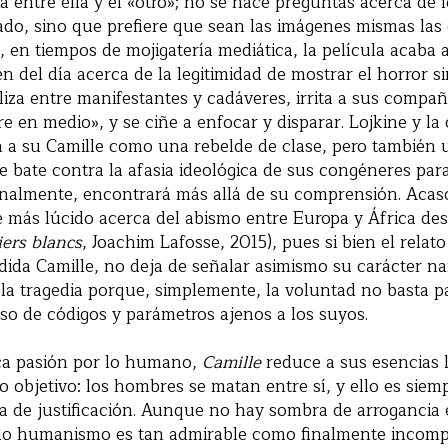
ia entre ella y el «otro»; no se hace preguntas acerca de 
ado, sino que prefiere que sean las imágenes mismas las
, en tiempos de mojigatería mediática, la película acaba 
n del día acerca de la legitimidad de mostrar el horror si
sliza entre manifestantes y cadáveres, irrita a sus compa
e en medio», y se ciñe a enfocar y disparar. Lojkine y la 
 a su Camille como una rebelde de clase, pero también 
e bate contra la afasia ideológica de sus congéneres par
finalmente, encontrará más allá de su comprensión. Aca
e más lúcido acerca del abismo entre Europa y África de
iers blancs
, Joachim Lafosse, 2015), pues si bien el relat
dida Camille, no deja de señalar asimismo su carácter na
la tragedia porque, simplemente, la voluntad no basta p
so de códigos y parámetros ajenos a los suyos.
ca pasión por lo humano,
Camille
reduce a sus esencias l
to objetivo: los hombres se matan entre sí, y ello es sie
a de justificación. Aunque no hay sombra de arrogancia 
ado humanismo es tan admirable como finalmente incompa