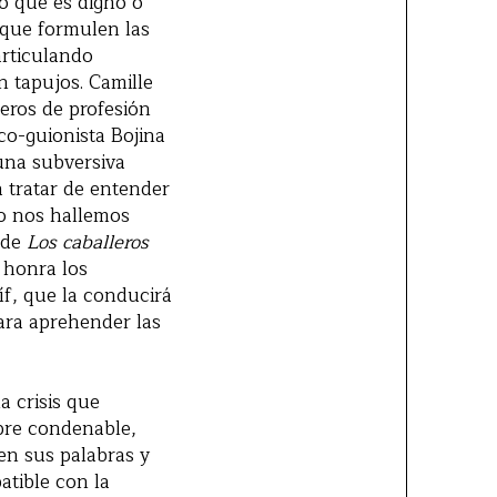
lo que es digno o
 que formulen las
articulando
n tapujos. Camille
ñeros de profesión
co-guionista Bojina
una subversiva
a tratar de entender
so nos hallemos
sde
Los caballeros
o honra los
íf, que la conducirá
ara aprehender las
a crisis que
mpre condenable,
en sus palabras y
tible con la