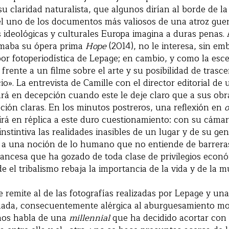
su claridad naturalista, que algunos dirían al borde de l
l uno de los documentos más valiosos de una atroz guerr
 ideológicas y culturales Europa imagina a duras penas. 
rmaba su ópera prima
Hope
(2014), no le interesa, sin em
bor fotoperiodística de Lepage; en cambio, y como la esce
 frente a un filme sobre el arte y su posibilidad de tras
cio». La entrevista de Camille con el director editorial de
rá en decepción cuando este le deje claro que a sus obra
cción claras. En los minutos postreros, una reflexión en
o
girá en réplica a este duro cuestionamiento: con su cáma
stintiva las realidades inasibles de un lugar y de su gen
 a una noción de lo humano que no entiende de barrer
ancesa que ha gozado de toda clase de privilegios econ
 el tribalismo rebaja la importancia de la vida y de la m
remite al de las fotografías realizadas por Lepage y una
nada, consecuentemente alérgica al aburguesamiento mor
os habla de una
millennial
que ha decidido acortar con 