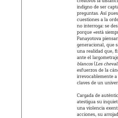
creativos la distanc
indigno de ser capt
preguntas. Así pues
cuestiones a la orde
no interroga: se de
porque «está siempr
Panayotova piensan
generacional, que s
una realidad que, 
ante el largometraj
blancos
(
Les cheval
esfuerzos de la cán
irrevocablemente a 
claves de un univer
Cargada de auténti
atestigua su inquie
una violencia exent
acciones, su arroj