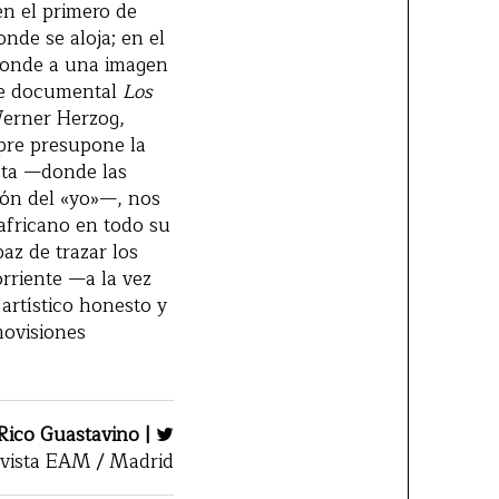
en el primero de
nde se aloja; en el
sponde a una imagen
nte documental
Los
Werner Herzog,
mpre presupone la
sta —donde las
ión del «yo»—, nos
 africano en todo su
az de trazar los
rriente —a la vez
artístico honesto y
movisiones
 Rico Guastavino |
vista EAM / Madrid