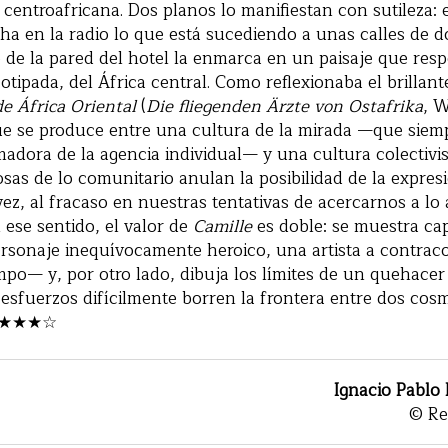
 centroafricana. Dos planos lo manifiestan con sutileza: 
cha en la radio lo que está sucediendo a unas calles de do
 de la pared del hotel la enmarca en un paisaje que re
otipada, del África central. Como reflexionaba el brilla
e África Oriental
(
Die fliegenden Ärzte von Ostafrika
, 
que se produce entre una cultura de la mirada —que sie
adora de la agencia individual— y una cultura colectivi
sas de lo comunitario anulan la posibilidad de la expres
 vez, al fracaso en nuestras tentativas de acercarnos a lo
 ese sentido, el valor de
Camille
es doble: se muestra cap
rsonaje inequívocamente heroico, una artista a contraco
mpo— y, por otro lado, dibuja los límites de un quehacer 
 esfuerzos difícilmente borren la frontera entre dos cos
| ★★★★☆
Ignacio Pablo
© Re