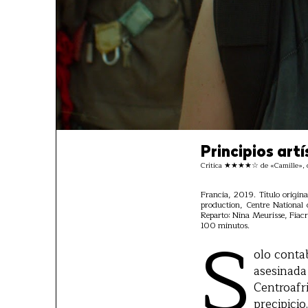
Principios artí
Crítica ★★★★☆ de «Camille», de
Francia, 2019. Título origin
production, Centre National 
Reparto: Nina Meurisse, Fiac
S
100 minutos.
olo conta
asesinada
Centroafr
precipici