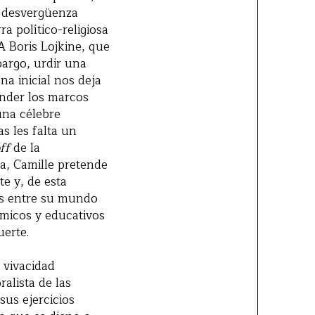
a desvergüenza
a político-religiosa
A Boris Lojkine, que
bargo, urdir una
na inicial nos deja
cender los marcos
 una célebre
s les falta un
ff
de la
ra, Camille pretende
te y, de esta
as entre su mundo
ómicos y educativos
uerte.
 vivacidad
alista de las
sus ejercicios