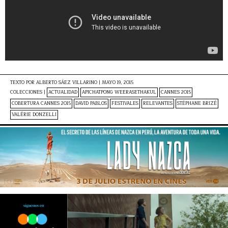
TEXTO POR
ALBERTO SÁEZ VILLARINO
|
MAYO 19, 2015
COLECCIONES |
ACTUALIDAD
APICHATPONG WEERASETHAKUL
CANNES 2015
COBERTURA CANNES 2015
DAVID PABLOS
FESTIVALES
RELEVANTES
STÉPHANE BRIZÉ
VALÉRIE DONZELLI