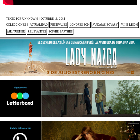
TEXTO POR
UNKNOWN
|
OCTUBRE 12, 2014
COLECCIONES |
ACTUALIDAD
FESTIVALES
LONDRES 2014
MADAME BOVARY
MIKE LEIGH
MR. TURNER
RELEVANTES
SOPHIE BARTHES