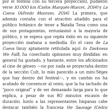
por el festival con su tercera proyección), pudieron
verse
10.000 km (Carlos Marqués-Marcet, 2014)
y
La
Cueva (Alfredo Montero, 2014)
. La primera, que
además contaba con el atractivo añadido para el
público británico de tener a Natalia Tena como una
de sus protagonistas, entusiasmó a la mayoría de
público, y se espera que repita éxito en su siguiente
proyección mañana a mediodía. En el caso de
La
Cueva
(muy aptamente retitulada aquí
In Darkness
We Fall
), ha cosechado opiniones muy divididas: en
general ha gustado, y bastante, entre los aficionados
al cine de género —no por nada se proyectaba dentro
de la sección Cult, lo más parecido a un mini-Sitges
que hay dentro del festival—, y en cambio no ha
acabado de convencer al resto, que la ha tachado de
“poco original” y de ser demasiado larga para lo que
explica, a pesar de sus 80 minutos escasos de
duración. Junto a las representantes hispanas cabe
destacar también la francesa
Vie Sauvage (Cédric