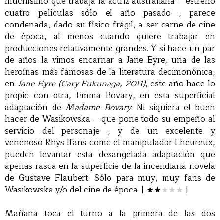
muchísimo que trabaja la actriz australiana —estrenó
cuatro películas sólo el año pasado—, parece
condenada, dado su físico frágil, a ser carne de cine
de época, al menos cuando quiere trabajar en
producciones relativamente grandes. Y si hace un par
de años la vimos encarnar a Jane Eyre, una de las
heroínas más famosas de la literatura decimonónica,
en
Jane Eyre (Cary Fukunaga, 2011)
, este año hace lo
propio con otra, Emma Bovary, en esta superficial
adaptación de
Madame Bovary
. Ni siquiera el buen
hacer de Wasikowska —que pone todo su empeño al
servicio del personaje—, y de un excelente y
venenoso Rhys Ifans como el manipulador Lheureux,
pueden levantar esta desangelada adaptación que
apenas rasca en la superficie de la incendiaria novela
de Gustave Flaubert. Sólo para muy, muy fans de
Wasikowska y/o del cine de época. |
★
★
★★
★
|
Mañana toca el turno a la primera de las dos