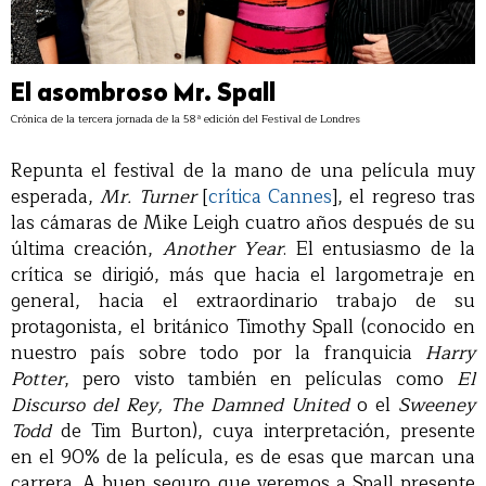
El asombroso Mr. Spall
Crónica de la tercera jornada de la 58ª edición del Festival de Londres
Repunta el festival de la mano de una película muy
esperada,
Mr. Turner
[
crítica Cannes
], el regreso tras
las cámaras de Mike Leigh cuatro años después de su
última creación,
Another Year
. El entusiasmo de la
crítica se dirigió, más que hacia el largometraje en
general, hacia el extraordinario trabajo de su
protagonista, el británico Timothy Spall (conocido en
nuestro país sobre todo por la franquicia
Harry
Potter
, pero visto también en películas como
El
Discurso del Rey, The Damned United
o el
Sweeney
Todd
de Tim Burton), cuya interpretación, presente
en el 90% de la película, es de esas que marcan una
carrera. A buen seguro que veremos a Spall presente