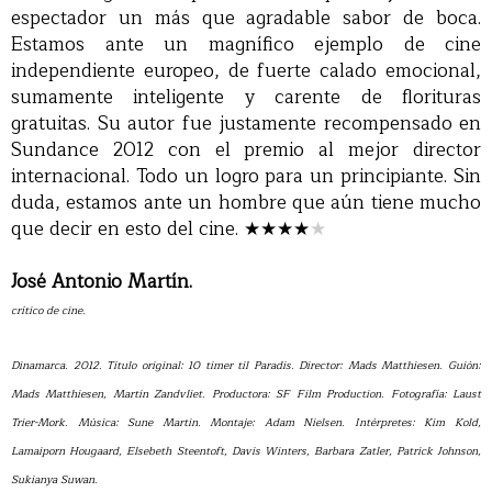
espectador un más que agradable sabor de boca.
Estamos ante un magnífico ejemplo de cine
independiente europeo, de fuerte calado emocional,
sumamente inteligente y carente de florituras
gratuitas. Su autor fue justamente recompensado en
Sundance 2012 con el premio al mejor director
internacional. Todo un logro para un principiante. Sin
duda, estamos ante un hombre que aún tiene mucho
que decir en esto del cine.
★★★★
★
José Antonio Martín.
crítico de cine.
Dinamarca. 2012. Título original: 10 timer til Paradis. Director: Mads Matthiesen. Guión:
Mads Matthiesen, Martin Zandvliet. Productora: SF Film Production. Fotografía: Laust
Trier-Mork. Música: Sune Martin. Montaje: Adam Nielsen. Intérpretes: Kim Kold,
Lamaiporn Hougaard, Elsebeth Steentoft, Davis Winters, Barbara Zatler, Patrick Johnson,
Sukianya Suwan.