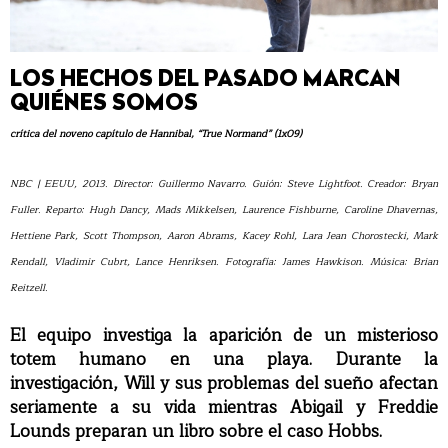
LOS HECHOS DEL PASADO MARCAN
QUIÉNES SOMOS
crítica del noveno capítulo de Hannibal, “True Normand” (1x09)
NBC | EEUU, 2013. Director: Guillermo Navarro. Guión: Steve Lightfoot. Creador: Bryan
Fuller. Reparto: Hugh Dancy, Mads Mikkelsen, Laurence Fishburne, Caroline Dhavernas,
Hettiene Park, Scott Thompson, Aaron Abrams, Kacey Rohl, Lara Jean Chorostecki, Mark
Rendall, Vladimir Cubrt, Lance Henriksen. Fotografía: James Hawkison. Música: Brian
Reitzell.
El equipo investiga la aparición de un misterioso
totem humano en una playa. Durante la
investigación, Will y sus problemas del sueño afectan
seriamente a su vida mientras Abigail y Freddie
Lounds preparan un libro sobre el caso Hobbs.