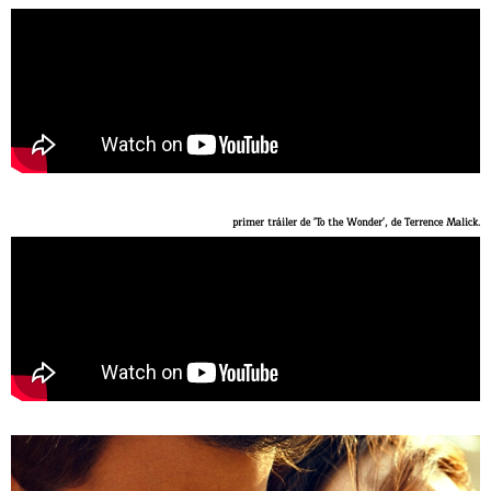
primer tráiler de 'To the Wonder', de Terrence Malick.