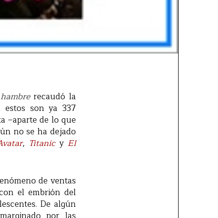
 hambre
recaudó la
on estos son ya 337
ta –aparte de lo que
aún no se ha dejado
Avatar
,
Titanic
y
El
n fenómeno de ventas
 con el embrión del
lescentes. De algún
marginado por las