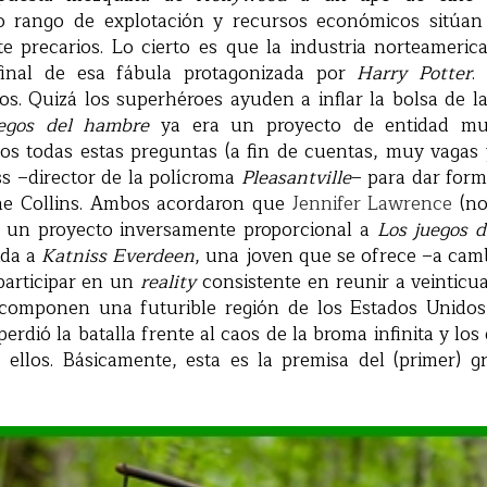
yo rango de explotación y recursos económicos sitúan
nte precarios. Lo cierto es que la industria norteameri
final de esa fábula protagonizada por
Harry Potter
.
¿
. Quizá los superhéroes ayuden a inflar la bolsa de l
egos del hambre
ya era un proyecto de entidad m
s todas estas preguntas (a fin de cuentas, muy vagas 
ss –director de la polícroma
Pleasantville
– para dar form
ne Collins. Ambos acordaron que
Jennifer Lawrence
(no
, un proyecto inversamente proporcional a
Los juegos 
ida a
Katniss Everdeen
, una joven que se ofrece –a ca
participar en un
reality
consistente en reunir a veinticu
 componen una futurible región de los Estados Unido
erdió la batalla frente al caos de la broma infinita y lo
 ellos. Básicamente, esta es la premisa del (primer) gr