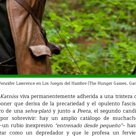
Jennifer Lawrence en Los Juegos del Hambre (The Hunger Games, Gar
Katniss
viva permanentemente adherida a una tristeza qu
oner que deriva de la precariedad y el opulento fasci
ntro de una
selva-plató
y junto a
Peeta
, el segundo candid
por sobrevivir: hay un amplio catálogo de muchach
–un rubio inexpresivo
“entrenado desde pequeño”
– has
zar como un depredador y que le profesa un fervie