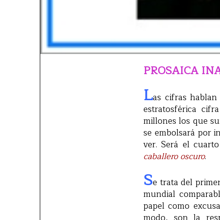
PROSAICA IN
L
as cifras hablan
estratosférica cif
millones los que su
se embolsará por i
ver. Será el cuart
caballero oscuro
.
S
e trata del prime
mundial comparab
papel como excusa 
modo, son la re