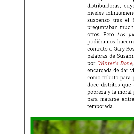
distribuidoras, cu
niveles infinitame
suspenso tras el 
preguntaban muchos
otros. Pero
Los ju
pudiéramos hacerno
contrató a Gary Ro
palabras de Suzan
por
Winter’s Bone
encargada de dar v
como tributo para 
doce distritos que
pobreza y la moral p
para matarse entre
temporada.