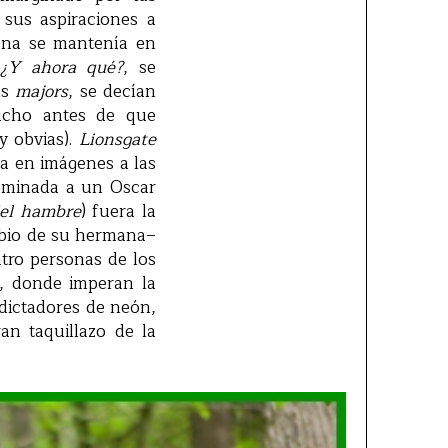
 sus aspiraciones a
cana se mantenía en
Y ahora qué?
, se
as
majors
, se decían
ucho antes de que
y obvias).
Lionsgate
a en imágenes a las
minada a un Oscar
del hambre
) fuera la
mbio de su hermana–
atro personas de los
s, donde imperan la
s dictadores de neón,
an taquillazo de la