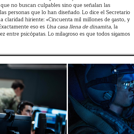
 que no buscan culpables sino que señalan las
 las personas que lo han diseñado. Lo dice el Secretario
a claridad hiriente: «Cincuenta mil millones de gasto, y
 Exactamente eso es
Una casa llena de dinamita
, la
ez entre psicópatas. Lo milagroso es que todos sigamos