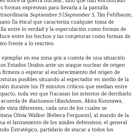
nes sobre la guerra nuclear, sino que han encontrado
 formas expresivas para llevarla a la pantalla.
xtraordinaria
Septiembre 5
(
September 5
, Tim Fehlbaum,
mano (la ética) que caracteriza cualquier toma de
talla entre lo verdad y la especulación como formas de
duce entre los hechos y las conjeturas como formas de
ivo frente a lo reactivo.
ejemplar en esa zona gris a cuenta de una situación
 los Estados Unidos ante un ataque nuclear de origen
irmeza o esperar al esclarecimiento del origen de
osturas posibles situando al espectador en medio de la
ón durante los 19 minutos críticos que median entre
mpacto, toda vez que fracasan los intentos de derribarlo.
e acuerda de
Rashomon
(
Rashômon
, Akira Kurosawa,
de vista diferentes, cada uno de los cuales se
itana Olivia Walker (Rebeca Ferguson), al mando de la
na el lanzamiento de los misiles defensivos; el general
ndo Estratégico, partidario de atacar a todos los