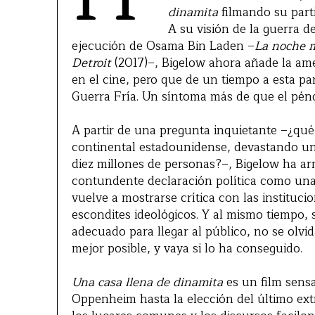
dinamita
filmando su parti
A su visión de la guerra de
ejecución de Osama Bin Laden –
La noche 
Detroit
(2017)–, Bigelow ahora añade la amen
en el cine, pero que de un tiempo a esta p
Guerra Fría. Un síntoma más de que el péndu
A partir de una pregunta inquietante –¿qué 
continental estadounidense, devastando u
diez millones de personas?–, Bigelow ha a
contundente declaración política como una p
vuelve a mostrarse crítica con las instituci
escondites ideológicos. Y al mismo tiempo,
adecuado para llegar al público, no se olvid
mejor posible, y vaya si lo ha conseguido.
Una casa llena de dinamita
es un film sensa
Oppenheim hasta la elección del último ext