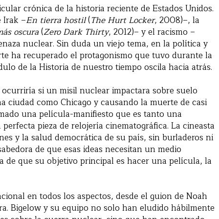
cular crónica de la historia reciente de Estados Unidos.
 Irak –
En tierra hostil
(
The Hurt Locker
, 2008)–, la
más oscura
(
Zero Dark Thirty
, 2012)– y el racismo –
aza nuclear. Sin duda un viejo tema, en la política y
arte ha recuperado el protagonismo que tuvo durante la
lo de la Historia de nuestro tiempo oscila hacia atrás.
ocurriría si un misil nuclear impactara sobre suelo
na ciudad como Chicago y causando la muerte de casi
rmado una película-manifiesto que es tanto una
erfecta pieza de relojería cinematográfica. La cineasta
ones y la salud democrática de su país, sin burladeros ni
 sabedora de que esas ideas necesitan un medio
a de que su objetivo principal es hacer una película, la
cional en todos los aspectos, desde el guion de Noah
ra. Bigelow y su equipo no solo han eludido hábilmente