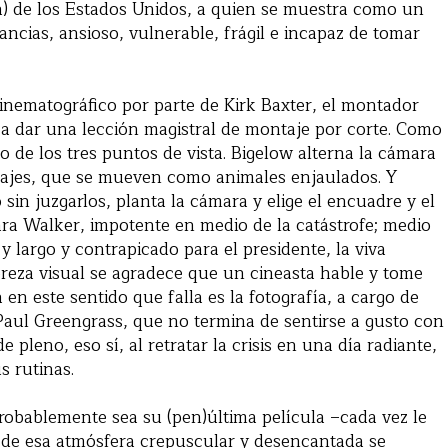
lba) de los Estados Unidos, a quien se muestra como un
ancias, ansioso, vulnerable, frágil e incapaz de tomar
 cinematográfico por parte de Kirk Baxter, el montador
 a dar una lección magistral de montaje por corte. Como
o de los tres puntos de vista. Bigelow alterna la cámara
onajes, que se mueven como animales enjaulados. Y
sin juzgarlos, planta la cámara y elige el encuadre y el
ara Walker, impotente en medio de la catástrofe; medio
y largo y contrapicado para el presidente, la viva
reza visual se agradece que un cineasta hable y tome
 en este sentido que falla es la fotografía, a cargo de
aul Greengrass, que no termina de sentirse a gusto con
de pleno, eso sí, al retratar la crisis en una día radiante,
s rutinas.
robablemente sea su (pen)última película –cada vez le
 de esa atmósfera crepuscular y desencantada se