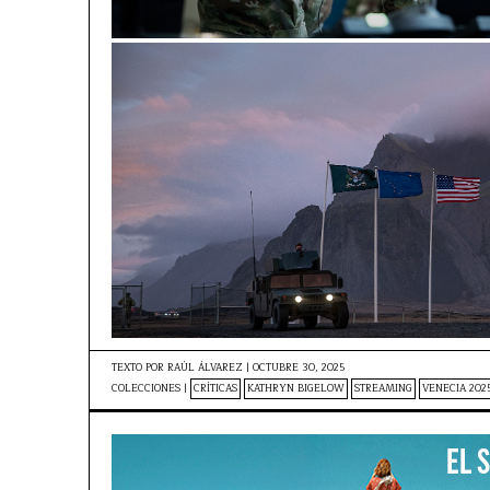
TEXTO POR
RAÚL ÁLVAREZ
|
OCTUBRE 30, 2025
COLECCIONES |
CRÍTICAS
KATHRYN BIGELOW
STREAMING
VENECIA 202