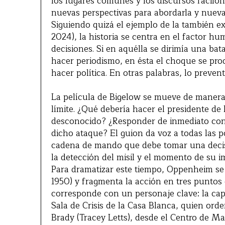
los lugares comunes y los discursos facilo
nuevas perspectivas para abordarla y nuevas
Siguiendo quizá el ejemplo de la también e
2024), la historia se centra en el factor hu
decisiones. Si en aquélla se dirimía una ba
hacer periodismo, en ésta el choque se pro
hacer política. En otras palabras, lo prevent
La película de Bigelow se mueve de manera 
límite. ¿Qué debería hacer el presidente de
desconocido? ¿Responder de inmediato con f
dicho ataque? El guion da voz a todas las p
cadena de mando que debe tomar una decisi
la detección del misil y el momento de su i
Para dramatizar este tiempo, Oppenheim s
1950) y fragmenta la acción en tres puntos 
corresponde con un personaje clave: la cap
Sala de Crisis de la Casa Blanca, quien orde
Brady (Tracey Letts), desde el Centro de Ma