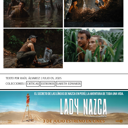
TEXTO POR
RAÚL ÁLVAREZ
|
JULIO 05, 2025
COLECCIONES |
CRÍTICAS
ESTRENOS
GARETH EDWARDS