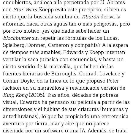
encubiertos, análoga a la perpetrada por J.J. Abrams
con
Star Wars
. Koepp evita este precipicio, si bien es
cierto que la buscada sombra de
Tiburón
deriva la
añoranza hacia otras aguas tan o más peligrosas, pero
por otro motivo: ¿es que nadie sabe hacer un
blockbuster
sin repetir las fórmulas de los Lucas,
Spielberg, Donner, Cameron y compañía? A la espera
de tiempos más amables, Edwards y Koepp intentan
ventilar la saga jurásica con secuencias, y hasta un
cierto sentido de la maravilla, que beben de las
fuentes literarias de Burroughs, Conrad, Lovelace y
Conan-Doyle, en la línea de lo que propuso Peter
Jackson en su maravillosa y reivindicable versión de
King Kong
(2005). Tras años, décadas de pobreza
visual, Edwards ha pensado su película a partir de las
dimensiones y el hábitat de sus criaturas (humanas y
antediluvianas), lo que ha propiciado una entretenida
aventura por tierra, mar y aire que no parece
diseñada por un software o una IA. Además, se trata