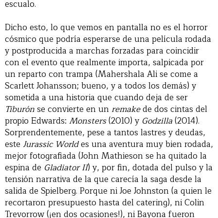
escualo.
Dicho esto, lo que vemos en pantalla no es el horror
cósmico que podría esperarse de una película rodada
y postproducida a marchas forzadas para coincidir
con el evento que realmente importa, salpicada por
un reparto con trampa (Mahershala Ali se come a
Scarlett Johansson; bueno, y a todos los demás) y
sometida a una historia que cuando deja de ser
Tiburón
se convierte en un
remake
de dos cintas del
propio Edwards:
Monsters
(2010) y
Godzilla
(2014).
Sorprendentemente, pese a tantos lastres y deudas,
este
Jurassic World
es una aventura muy bien rodada,
mejor fotografiada (John Mathieson se ha quitado la
espina de
Gladiator II
) y, por fin, dotada del pulso y la
tensión narrativa de la que carecía la saga desde la
salida de Spielberg. Porque ni Joe Johnston (a quien le
recortaron presupuesto hasta del catering), ni Colin
Trevorrow (¡en dos ocasiones!), ni Bayona fueron