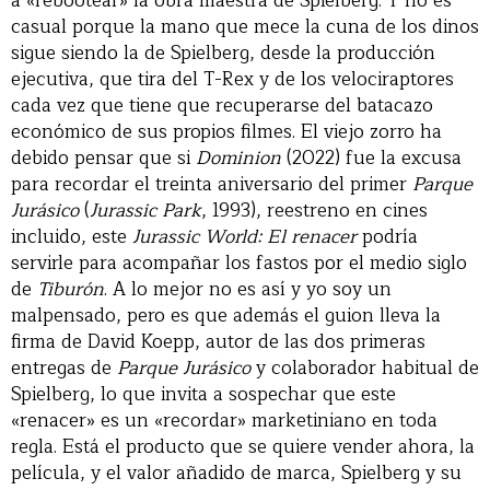
a «rebootear» la obra maestra de Spielberg. Y no es
casual porque la mano que mece la cuna de los dinos
sigue siendo la de Spielberg, desde la producción
ejecutiva, que tira del T-Rex y de los velociraptores
cada vez que tiene que recuperarse del batacazo
económico de sus propios filmes. El viejo zorro ha
debido pensar que si
Dominion
(2022) fue la excusa
para recordar el treinta aniversario del primer
Parque
Jurásico
(
Jurassic Park
, 1993), reestreno en cines
incluido, este
Jurassic World: El renacer
podría
servirle para acompañar los fastos por el medio siglo
de
Tiburón
. A lo mejor no es así y yo soy un
malpensado, pero es que además el guion lleva la
firma de David Koepp, autor de las dos primeras
entregas de
Parque Jurásico
y colaborador habitual de
Spielberg, lo que invita a sospechar que este
«renacer» es un «recordar» marketiniano en toda
regla. Está el producto que se quiere vender ahora, la
película, y el valor añadido de marca, Spielberg y su