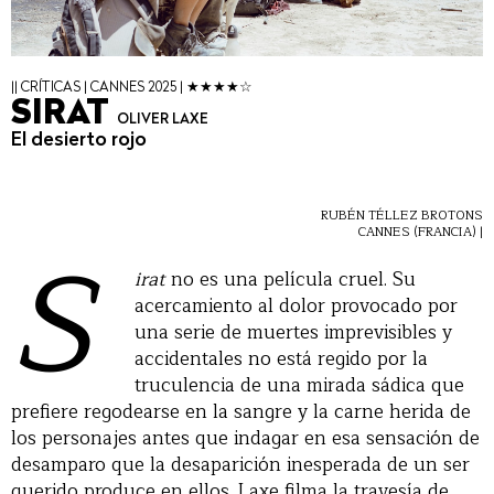
|| CRÍTICAS | CANNES 2025 | ★★★★☆
SIRAT
OLIVER LAXE
El desierto rojo
RUBÉN TÉLLEZ BROTONS
S
CANNES (FRANCIA) |
irat
no es una película cruel. Su
acercamiento al dolor provocado por
una serie de muertes imprevisibles y
accidentales no está regido por la
truculencia de una mirada sádica que
prefiere regodearse en la sangre y la carne herida de
los personajes antes que indagar en esa sensación de
desamparo que la desaparición inesperada de un ser
querido produce en ellos. Laxe filma la travesía de