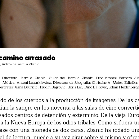
l camino arrasado
Aida?» de Jasmila Zbanic.
Directora: Jasmila Zbanic. Guionista: Jasmila Zbanic. Productoras: Barbara Al
. Música: Antoni Lazarkiewicz. Directora de fotografía: Christine A. Maier. Edición:
érpretes: Jasna Djuricic, Izudin Bajrovic, Boris Ler, Dino Bajrovic, Johan Heldenbe
ado de los cuerpos a la producción de imágenes. De las c
ían la sangre en los noventa a las salas de cine convert
sados centros de detención y exterminio. De la vieja Euro
s a la Nueva Europa de los odios tribales. Como si fuera u
ase con una moneda de dos caras, Zbanic ha rodado una
el de lectura, puede a su vez girar sobre sí mismo y ofrec