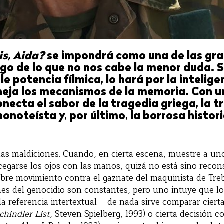
s, Aida?
se impondrá como una de las gra
algo de lo que no nos cabe la menor duda. S
e potencia fílmica, lo hará por la intelige
neja los mecanismos de la memoria. Con u
onecta el sabor de la tragedia griega, la t
onoteísta y, por último, la borrosa histori
has maldiciones. Cuando, en cierta escena, muestre a un
 cegarse los ojos con las manos, quizá no está sino reco
ebre movimiento contra el gaznate del maquinista de Treb
ines del genocidio son constantes, pero uno intuye que l
a referencia intertextual —de nada sirve comparar cierta
chindler List
, Steven Spielberg, 1993) o cierta decisión 