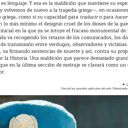
 es lenguaje. Y esa es la maldición que mantiene su esp
 volvemos de nuevo a la tragedia griega—, en ocasiones
s
griega, como si su capacidad para
traducir
o para
hacer
n lo más mínimo el designio cruel de los dioses de la gu
inicial en la que ya se intuye el fracaso monumental de 
da va recogiendo los retazos de los comunicados, los dob
de transmisión entre verdugos, observadores y víctimas
o, va firmando sentencias de muerte y así, contra su prop
por la Historia. Una maldición que parece demasiado gra
 que en la última sección de metraje se clavará como un e
or.
▼
Q
Una de las grandes películas del año | Nominada a