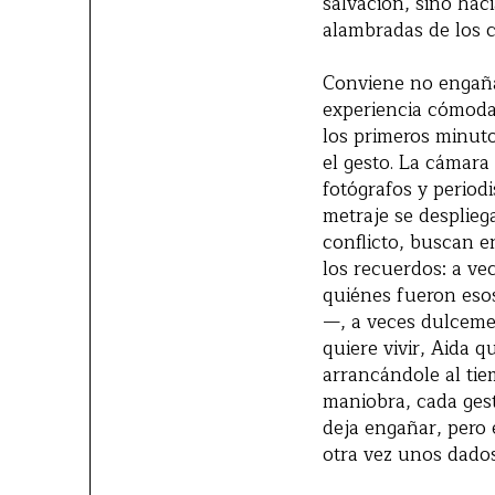
salvación, sino hac
alambradas de los co
Conviene no engañar
experiencia cómoda 
los primeros minut
el gesto. La cámara
fotógrafos y periodi
metraje se desplieg
conflicto, buscan e
los recuerdos: a ve
quiénes fueron eso
—, a veces dulceme
quiere vivir, Aida q
arrancándole al ti
maniobra, cada gest
deja engañar, pero 
otra vez unos dados