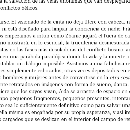
ia la salvación de las vidas anónimas que van desplegánd
nflictos bélicos.
se. El visionado de la cinta no deja títere con cabeza, 
ni está diseñado para limpiar la conciencia de nadie. P
os empezamos a intuir cómo Zbanic jugará el fuera de ca
 no mostrará, en lo esencial, la truculencia desmesurad
stas en las fases más desoladoras del conflicto bosnio: an
a en una parábola paradójica donde la vida y la muerte,
ntablar un diálogo imposible. Asistimos a una fabulosa 
ces simplemente esbozados, otras veces depositados en el
s hombres y mujeres antes de convertirse en la
otra cos
nte retratados en imágenes con forma de sueño, danza, 
uiere que los suyos vivan, Aida se arrastra de espacio en 
empo pequeños fragmentos, pequeños presentes, intent
o sea lo suficientemente definitivo como para salvar una
ella misma es engañada por su propia esperanza, y así in
 cargados que se deslizan en el interior del campo de re