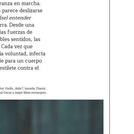
eranza en marcha.
 parece deslizarse
(se) entender
erra. Desde una
las fuerzas de
les sentidos, las
. Cada vez que
ia voluntad, infecta
nde para un cuerpo
stilete contra el
uo Vadis, Aida?
, Jasmila Zbanic.
l Oscar a mejor filme extranjero.