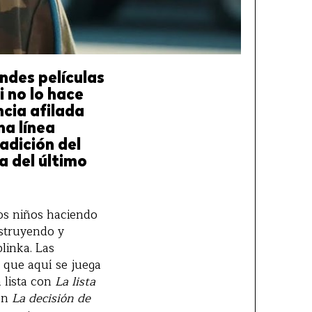
ndes películas
i no lo hace
ncia afilada
na línea
radición del
a del último
os niños haciendo
nstruyendo y
linka. Las
o que aquí se juega
 lista con
La lista
con
La decisión de