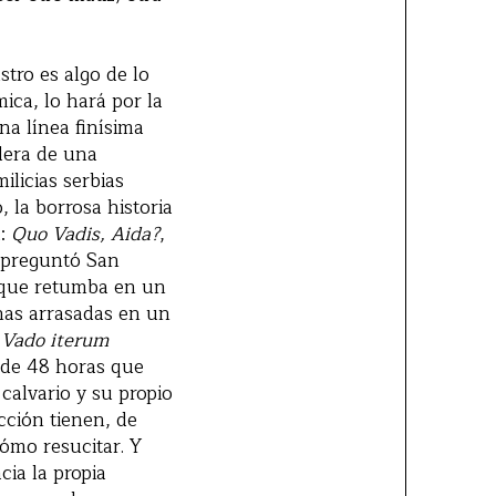
tro es algo de lo
ica, lo hará por la
na línea finísima
edera de una
ilicias serbias
, la borrosa historia
a:
Quo Vadis, Aida?
,
n preguntó San
a que retumba en un
anas arrasadas en un
:
Vado iterum
a de 48 horas que
 calvario y su propio
cción tienen, de
Cómo resucitar. Y
ia la propia