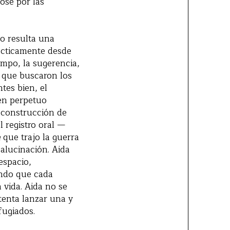
ose por las
no resulta una
rácticamente desde
mpo, la sugerencia,
a que buscaron los
tes bien, el
 en perpetuo
reconstrucción de
 registro oral —
a
que trajo la guerra
alucinación. Aida
espacio,
ando que cada
 vida. Aida no se
tenta lanzar una y
fugiados.