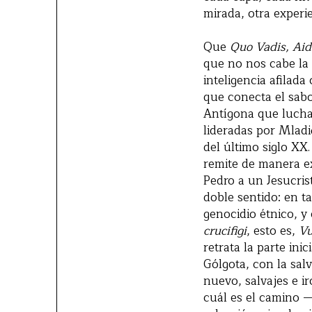
mirada, otra experi
Que
Quo Vadis, Aid
que no nos cabe la 
inteligencia afilad
que conecta el sabo
Antígona que luchar
lideradas por Mladić
del último siglo XX.
remite de manera ex
Pedro a un Jesucris
doble sentido: en t
genocidio étnico, y
crucifigi
, esto es,
Vu
retrata la parte ini
Gólgota, con la sal
nuevo, salvajes e ir
cuál es el camino 