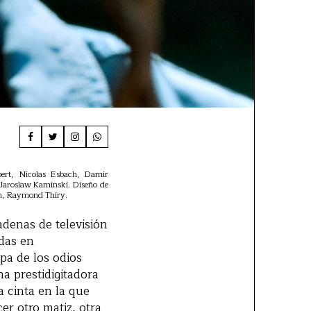
bert, Nicolas Esbach, Damir
 Jaroslaw Kaminski. Diseño de
rgh, Raymond Thiry.
adenas de televisión
idas en
pa de los odios
na prestidigitadora
 cinta en la que
er otro matiz, otra