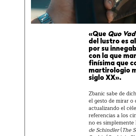
«Que
Quo Vadi
del lustro es 
por su innegabl
con la que ma
finísima que c
martirologio m
siglo XX».
Zbanic sabe de dic
el gesto de mirar o
actualizando el cél
referencias a los c
no es simplemente l
de Schindler
(
The S