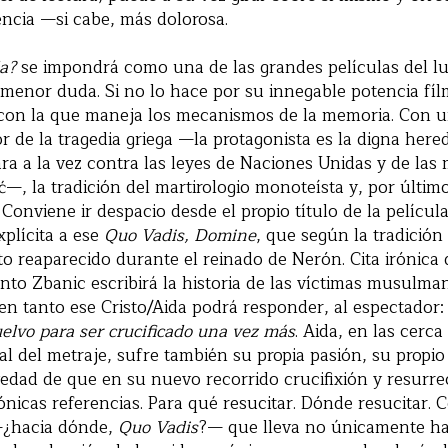
encia —si cabe, más dolorosa.
a?
se impondrá como una de las grandes películas del lus
menor duda. Si no lo hace por su innegable potencia fílm
a con la que maneja los mecanismos de la memoria. Con u
r de la tragedia griega —la protagonista es la digna her
a a la vez contra las leyes de Naciones Unidas y de las m
—, la tradición del martirologio monoteísta y, por último
 Conviene ir despacio desde el propio título de la películ
plícita a ese
Quo Vadis, Domine
, que según la tradició
to reaparecido durante el reinado de Nerón. Cita irónic
anto Zbanic escribirá la historia de las víctimas musulm
 en tanto ese Cristo/Aida podrá responder, al espectador
elvo para ser crucificado una vez más
. Aida, en las cerc
cial del metraje, sufre también su propia pasión, su propio
vedad de que en su nuevo recorrido crucifixión y resurre
ónicas referencias. Para qué resucitar. Dónde resucitar. 
—¿hacia dónde,
Quo Vadis
?— que lleva no únicamente hac