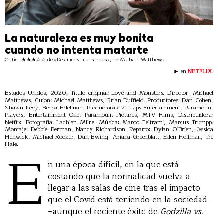
La naturaleza es muy bonita
cuando no intenta matarte
Crítica ★★★☆☆ de «De amor y monstruos», de Michael Matthews.
► en
NETFLIX
.
Estados Unidos, 2020. Título original: Love and Monsters. Director: Michael
Matthews. Guion: Michael Matthews, Brian Duffield. Productores: Dan Cohen,
Shawn Levy, Becca Edelman. Productoras: 21 Laps Entertainment, Paramount
Players, Entertainment One, Paramount Pictures, MTV Films, Distribuidora:
Netflix. Fotografía: Lachlan Milne. Música: Marco Beltrami, Marcus Trumpp.
Montaje: Debbie Berman, Nancy Richardson. Reparto: Dylan O'Brien, Jessica
Henwick, Michael Rooker, Dan Ewing, Ariana Greenblatt, Ellen Hollman, Tre
E
Hale.
n una época difícil, en la que está
costando que la normalidad vuelva a
llegar a las salas de cine tras el impacto
que el Covid está teniendo en la sociedad
–aunque el reciente éxito de
Godzilla vs.