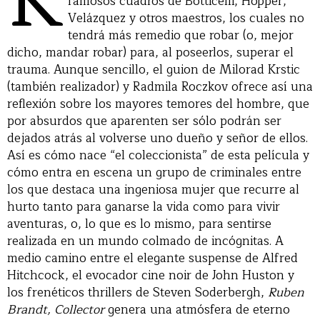
famosos cuadros de Botticelli, Hopper,
Velázquez y otros maestros, los cuales no
tendrá más remedio que robar (o, mejor
dicho, mandar robar) para, al poseerlos, superar el
trauma. Aunque sencillo, el guion de Milorad Krstic
(también realizador) y Radmila Roczkov ofrece así una
reflexión sobre los mayores temores del hombre, que
por absurdos que aparenten ser sólo podrán ser
dejados atrás al volverse uno dueño y señor de ellos.
Así es cómo nace “el coleccionista” de esta película y
cómo entra en escena un grupo de criminales entre
los que destaca una ingeniosa mujer que recurre al
hurto tanto para ganarse la vida como para vivir
aventuras, o, lo que es lo mismo, para sentirse
realizada en un mundo colmado de incógnitas. A
medio camino entre el elegante suspense de Alfred
Hitchcock, el evocador cine noir de John Huston y
los frenéticos thrillers de Steven Soderbergh,
Ruben
Brandt, Collector
genera una atmósfera de eterno