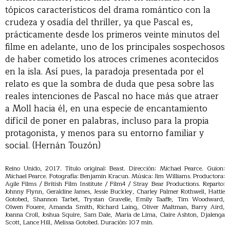
tópicos característicos del drama romántico con la
crudeza y osadía del thriller, ya que Pascal es,
prácticamente desde los primeros veinte minutos del
filme en adelante, uno de los principales sospechosos
de haber cometido los atroces crímenes acontecidos
en la isla. Así pues, la paradoja presentada por el
relato es que la sombra de duda que pesa sobre las
reales intenciones de Pascal no hace más que atraer
a Moll hacia él, en una especie de encantamiento
difícil de poner en palabras, incluso para la propia
protagonista, y menos para su entorno familiar y
social. (Hernán Touzón)
Reino Unido, 2017. Título original: Beast. Dirección: Michael Pearce. Guion:
Michael Pearce. Fotografía: Benjamin Kracun. Música: Jim Williams. Productora:
Agile Films / British Film Institute / Film4 / Stray Bear Productions. Reparto:
Johnny Flynn, Geraldine James, Jessie Buckley, Charley Palmer Rothwell, Hattie
Gotobed, Shannon Tarbet, Trystan Gravelle, Emily Taaffe, Tim Woodward,
Olwen Fouere, Amanda Smith, Richard Laing, Oliver Maltman, Barry Aird,
Joanna Croll, Joshua Squire, Sam Dale, Maria de Lima, Claire Ashton, Djalenga
Scott, Lance Hill, Melissa Gotobed. Duración: 107 min.