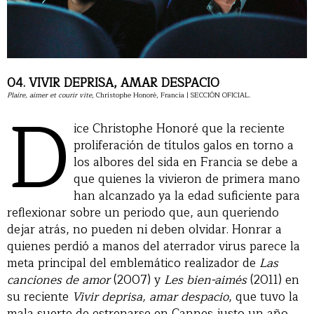
04. VIVIR DEPRISA, AMAR DESPACIO
Plaire, aimer et courir vite
D
, Christophe Honoré, Francia | SECCIÓN OFICIAL.
ice Christophe Honoré que la reciente
proliferación de títulos galos en torno a
los albores del sida en Francia se debe a
que quienes la vivieron de primera mano
han alcanzado ya la edad suficiente para
reflexionar sobre un periodo que, aun queriendo
dejar atrás, no pueden ni deben olvidar. Honrar a
quienes perdió a manos del aterrador virus parece la
meta principal del emblemático realizador de
Las
canciones de amor
(2007) y
Les bien-aimés
(2011) en
su reciente
Vivir deprisa, amar despacio
, que tuvo la
mala suerte de estrenarse en Cannes justo un año