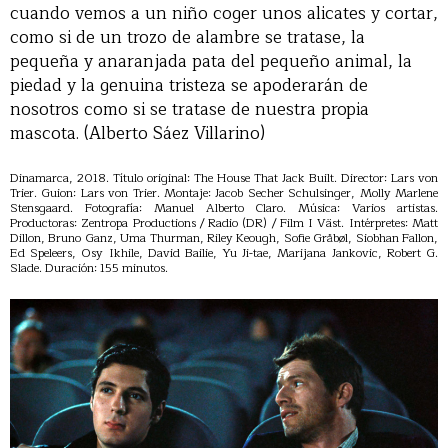
cuando vemos a un niño coger unos alicates y cortar,
como si de un trozo de alambre se tratase, la
pequeña y anaranjada pata del pequeño animal, la
piedad y la genuina tristeza se apoderarán de
nosotros como si se tratase de nuestra propia
mascota. (Alberto Sáez Villarino)
Dinamarca, 2018. Título original: The House That Jack Built. Director: Lars von
Trier. Guion: Lars von Trier. Montaje: Jacob Secher Schulsinger, Molly Marlene
Stensgaard. Fotografía: Manuel Alberto Claro. Música: Varios artistas.
Productoras: Zentropa Productions / Radio (DR) / Film I Väst. Intérpretes: Matt
Dillon, Bruno Ganz, Uma Thurman, Riley Keough, Sofie Gråbøl, Siobhan Fallon,
Ed Speleers, Osy Ikhile, David Bailie, Yu Ji-tae, Marijana Jankovic, Robert G.
Slade. Duración: 155 minutos.