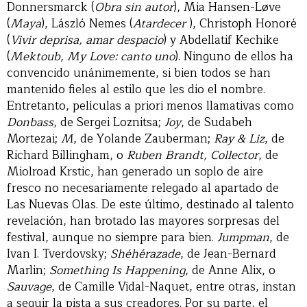
Donnersmarck (
Obra sin autor
), Mia Hansen-Løve
(
Maya
), László Nemes (
Atardecer
), Christoph Honoré
(
Vivir deprisa, amar despacio
) y Abdellatif Kechike
(
Mektoub, My Love: canto uno
). Ninguno de ellos ha
convencido unánimemente, si bien todos se han
mantenido fieles al estilo que les dio el nombre.
Entretanto, películas a priori menos llamativas como
Donbass
, de Sergei Loznitsa;
Joy
, de Sudabeh
Mortezai;
M
, de Yolande Zauberman;
Ray & Liz
, de
Richard Billingham, o
Ruben Brandt, Collector
, de
Miolroad Krstic, han generado un soplo de aire
fresco no necesariamente relegado al apartado de
Las Nuevas Olas. De este último, destinado al talento
revelación, han brotado las mayores sorpresas del
festival, aunque no siempre para bien.
Jumpman
, de
Ivan I. Tverdovsky;
Shéhérazade
, de Jean-Bernard
Marlin;
Something Is Happening
, de Anne Alix, o
Sauvage
, de Camille Vidal-Naquet, entre otras, instan
a seguir la pista a sus creadores. Por su parte, el