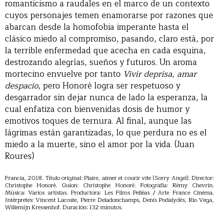
romanticismo a raudales en el marco de un contexto
cuyos personajes temen enamorarse por razones que
abarcan desde la homofobia imperante hasta el
clásico miedo al compromiso, pasando, claro está, por
la terrible enfermedad que acecha en cada esquina,
destrozando alegrías, sueños y futuros. Un aroma
mortecino envuelve por tanto
Vivir deprisa, amar
despacio
, pero Honoré logra ser respetuoso y
desgarrador sin dejar nunca de lado la esperanza, la
cual enfatiza con bienvenidas dosis de humor y
emotivos toques de ternura. Al final, aunque las
lágrimas están garantizadas, lo que perdura no es el
miedo a la muerte, sino el amor por la vida. (Juan
Roures)
Francia, 2018. Título original: Plaire, aimer et courir vite (Sorry Angel). Director:
Christophe Honoré. Guion: Christophe Honoré. Fotografía: Rémy Chevrin.
Música: Varios artistas. Productora: Les Films Pelléas / Arte France Cinéma.
Intérpretes: Vincent Lacoste, Pierre Deladonchamps, Denis Podalydès, Rio Vega,
Willemijn Kressenhof. Duración: 132 minutos.