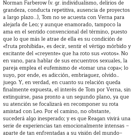
Norman Farberow (v. gr. individualismo, delirios de
grandeza, conducta repetitiva, ausencia de proyectos
a largo plazo…), Tom no se acuesta con Verna para
alejarla de Leo; y aunque enamorado, tampoco la
ama en el sentido convencional del término, puesto
que lo que más le atrae de ella es su condición de
«fruta prohibida», es decir, sentir el vértigo mórbido y
excitante del «creyente» que ha roto sus «votos». No
en vano, para hablar de sus encuentros sexuales, la
pareja emplea el eufemismo de «tomar una copa»; lo
suyo, por ende, es adicción, embriaguez, olvido...
juego. Y, en verdad, en cuanto su relación queda
finalmente expuesta, el interés de Tom por Verna, sin
extinguirse, pasa pronto a un segundo plano, ya que
su atención se focalizará en recomponer su rota
amistad con Leo. Por el camino, no obstante,
sucederá algo inesperado; y es que Reagan vivirá una
serie de experiencias tan emocionalmente intensas –
aparte de tan enfrentadas a su visión del mundo–