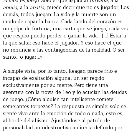
la vida es juego
. Sólo el que aspira al
nirvana
, a la
abulia
, a la
apatía
, puede decir que no es jugador. Los
demás, todos juegan. La vida y la muerte son un
modo de copar la banca. Cada latido del corazón es
un golpe de fortuna, una carta que se juega; cada vez
que respiro puedo perder o ganar la vida... […] Estar a
la que salta; eso hace el jugador. Y eso hace el que
no renuncia a las contingencias de la realidad. O ser
santo... o jugar…».
A simple vista, por lo tanto, Reagan parece frío e
incapaz de exaltación alguna, un ser regido
exclusivamente por su mente. Pero tiene una
aventura con la novia de Leo y lo acucian las deudas
de juego. ¿Cómo alguien tan inteligente comete
semejantes torpezas? La respuesta es simple: solo se
siente vivo ante la emoción de todo o nada, esto es,
al borde del abismo. Ajustándose al patrón de
personalidad autodestructiva indirecta definido por