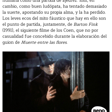
humana como una partida de ajedrez. Tom, en
cambio, como buen ludópata, ha tentado demasiado
la suerte, apostando su propia alma, y la ha perdido.
Los leves ecos del mito fáustico que hay en ello son
el punto de partida, justamente, de
Barton Fink
(1991), el siguiente filme de los Coen, que no por
casualidad fue concebido durante la elaboración del
guion de
Muerte entre las flores
.