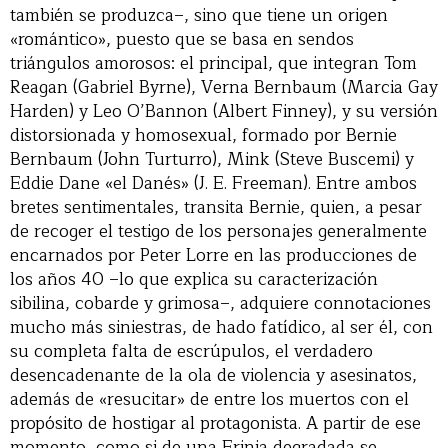
también se produzca–, sino que tiene un origen
«romántico», puesto que se basa en sendos
triángulos amorosos: el principal, que integran Tom
Reagan (Gabriel Byrne), Verna Bernbaum (Marcia Gay
Harden) y Leo O’Bannon (Albert Finney), y su versión
distorsionada y homosexual, formado por Bernie
Bernbaum (John Turturro), Mink (Steve Buscemi) y
Eddie Dane «el Danés» (J. E. Freeman). Entre ambos
bretes sentimentales, transita Bernie, quien, a pesar
de recoger el testigo de los personajes generalmente
encarnados por Peter Lorre en las producciones de
los años 40 –lo que explica su caracterización
sibilina, cobarde y grimosa–, adquiere connotaciones
mucho más siniestras, de hado fatídico, al ser él, con
su completa falta de escrúpulos, el verdadero
desencadenante de la ola de violencia y asesinatos,
además de «resucitar» de entre los muertos con el
propósito de hostigar al protagonista. A partir de ese
momento, como si de una Erinia degradada se