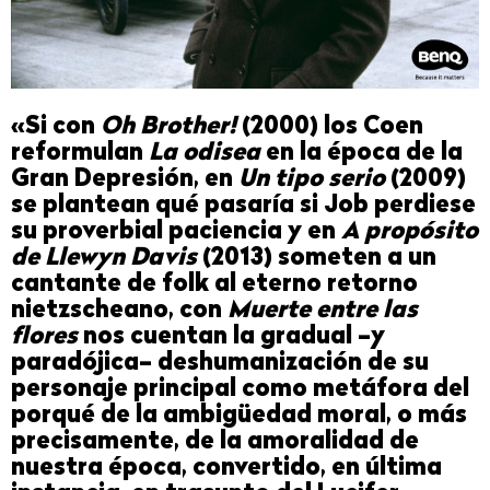
«Si con
Oh Brother!
(2000) los Coen
reformulan
La odisea
en la época de la
Gran Depresión, en
Un tipo serio
(2009)
se plantean qué pasaría si Job perdiese
su proverbial paciencia y en
A propósito
de Llewyn Davis
(2013) someten a un
cantante de folk al eterno retorno
nietzscheano, con
Muerte entre las
flores
nos cuentan la gradual –y
paradójica– deshumanización de su
personaje principal como metáfora del
porqué de la ambigüedad moral, o más
precisamente, de la amoralidad de
nuestra época, convertido, en última