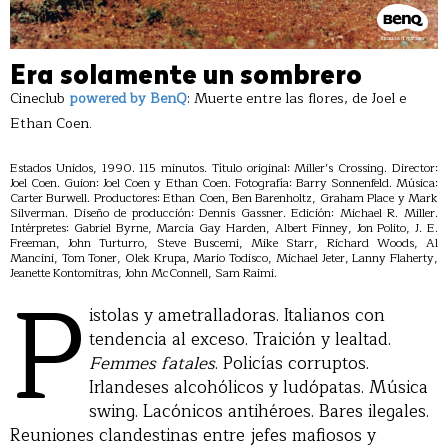
Era solamente un sombrero
Cineclub
powered by BenQ
: Muerte entre las flores, de Joel e
Ethan Coen.
Estados Unidos, 1990. 115 minutos. Título original: Miller’s Crossing. Director:
Joel Coen. Guion: Joel Coen y Ethan Coen. Fotografía: Barry Sonnenfeld. Música:
Carter Burwell. Productores: Ethan Coen, Ben Barenholtz, Graham Place y Mark
Silverman. Diseño de producción: Dennis Gassner. Edición: Michael R. Miller.
Intérpretes: Gabriel Byrne, Marcia Gay Harden, Albert Finney, Jon Polito, J. E.
Freeman, John Turturro, Steve Buscemi, Mike Starr, Richard Woods, Al
Mancini, Tom Toner, Olek Krupa, Mario Todisco, Michael Jeter, Lanny Flaherty,
P
Jeanette Kontomitras, John McConnell, Sam Raimi.
istolas y ametralladoras. Italianos con
tendencia al exceso. Traición y lealtad.
Femmes fatales
. Policías corruptos.
Irlandeses alcohólicos y ludópatas. Música
swing. Lacónicos antihéroes. Bares ilegales.
Reuniones clandestinas entre jefes mafiosos y