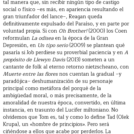
tal manera que, sin recibir ningún tipo de castigo
social o físico –es más, en apariencia resultando el
gran triunfador del lance–, Reagan queda
definitivamente expulsado del Paraíso, y en parte por
voluntad propia. Si con
Oh Brother!
(2000) los Coen
reformulan
La odisea
en la época de la Gran
Depresión, en
Un tipo serio
(2009) se plantean qué
pasaría si Job perdiese su proverbial paciencia y en
A
propósito de Llewyn Davis
(2013) someten a un
cantante de folk al eterno retorno nietzscheano, con
Muerte entre las flores
nos cuentan la gradual –y
paradójica– deshumanización de su personaje
principal como metáfora del porqué de la
ambigüedad moral, o más precisamente, de la
amoralidad de nuestra época, convertido, en última
instancia, en trasunto del Lucifer miltoniano. No
olvidemos que Tom es, tal y como lo define Tad (Olek
Krupa), un «hombre de principios». Pero será
ciñéndose a ellos que acabe por perderlos. La