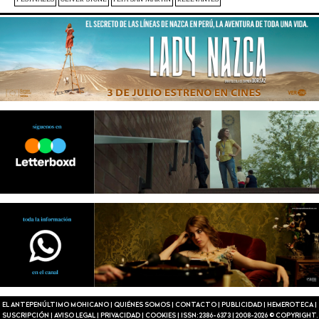
EL ANTEPENÚLTIMO MOHICANO
|
QUIÉNES SOMOS
|
CONTACTO
|
PUBLICIDAD
|
HEMEROTECA
|
SUSCRIPCIÓN
|
AVISO LEGAL
|
PRIVACIDAD
|
COOKIES
|
ISSN: 2386-6373
|
2008-2026 © COPYRIGHT.