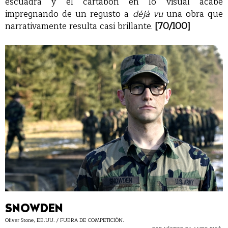
escuadra y el cartabón en lo visual acabe
impregnando de un regusto a
déjà vu
una obra que
narrativamente resulta casi brillante.
[70/100]
SNOWDEN
Oliver Stone, EE.UU. / FUERA DE COMPETICIÓN.