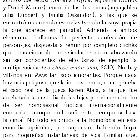
adultos (perfectos Mariana Loyola, Agustina Muñoz
y Daniel Muñoz), como de las dos niñas (impagables
Julia Lübbert y Emilia Ossandon), a las que se
encontró recorriendo escuelas (siendo la suya propia
la que aparece en pantalla). Adherida a ambos
elementos hallamos la perfecta confección de
personajes, dispuesta a rehuir por completo clichés
que otras cintas de corte similar terminan abrazando
sin ser conscientes de ello (sirva de ejemplo la
multipremiada
Los chicos están bien
, 2010). No hay
villanos en
Rara
; tan solo ignorantes. Porque nada
hay más peligroso que la inconsciencia, como prueba
el caso real de la jueza Karen Atala, a la que fue
arrebatada la custodia de las hijas por el mero hecho
de ser homosexual (noticia internacionalmente
conocida —aunque no lo suficiente— en que se basa
la cinta). No todo es crítica a la homofobia en esta
comedia agridulce, por supuesto, habiendo lugar
para hogareñas instantáneas de vida familiar que,