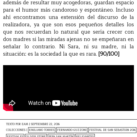
además de resultar muy acogedoras, guardan espacio
para el humor más candoroso y espontáneo. Incluso
ahí encontramos una extensión del discurso de la
realizadora, ya que son esos pequeños detalles los
que nos recuerdan lo natural que sería crecer con
dos madres si las miradas ajenas no se empeñaran en
señalar lo contrario. Ni Sara, ni su madre, ni la
situación: es la sociedad la que es rara.
[90/100]
TEXTO POR
EAM
|
SEPTIEMBRE 22, 2016
COLECCIONES |
EMILIANO TORRES
FERNANDO GUZZONI
FESTIVAL DE SAN SEBASTIÁN 2016
FESTIVALES
OLIVER STONE
PEPA SAN MARTÍN
RELEVANTES