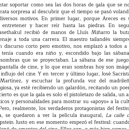
ntar soportar como sea las dos horas de gala que se 
rata sorpresa al descubrir que el tiempo se pasó voland
 diversos motivos. En primer lugar, porque Areces es
entretener y hacer reír hasta las piedras. En seg
sethakul recibió de manos de Lluís Miñarro la but
naje a toda una carrera. El maestro tailandés siempr
un discurso corto pero emotivo, nos emplazó a todos a 
 tenía cuando era niño y, escondido bajo las sában
 sombras que se proyectaban. La sábana de ese juego
pantalla de cine, y lo que eran sombras hoy son imáge
influjo del cine. Y en tercer y último lugar, José Sacris
artínez, y escuchar la profunda voz del madrile
ligiosa, ya esté recibiendo un galardón, recitando un po
cierto es que la gala es solo el pistoletazo de salida, un 
icos y personalidades para mostrar su «apoyo» a la cul
 Pero, realmente, los verdaderos protagonistas del festi
a, se quedaron a ver la película inaugural,
La calle 
stein. Justo en ese momento empezó el festival: cuando