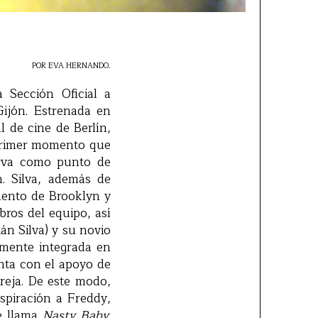
POR EVA HERNANDO.
 Sección Oficial a
Gijón. Estrenada en
 de cine de Berlín,
 primer momento que
sirva como punto de
n. Silva, además de
amento de Brooklyn y
ros del equipo, así
án Silva) y su novio
mente integrada en
nta con el apoyo de
areja. De este modo,
spiración a Freddy,
ue llama
Nasty Baby
.