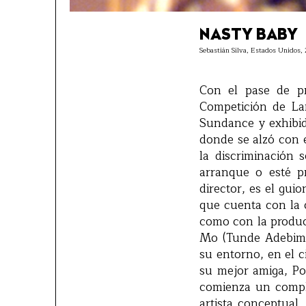
NASTY BABY
Sebastián Silva, Estados Unidos, 2
Con el pase de pr
Competición de Lar
Sundance y exhibid
donde se alzó con 
la discriminación 
arranque o esté pr
director, es el gui
que cuenta con la 
como con la producc
Mo (Tunde Adebimp
su entorno, en el 
su mejor amiga, Pol
comienza un compli
artista conceptual