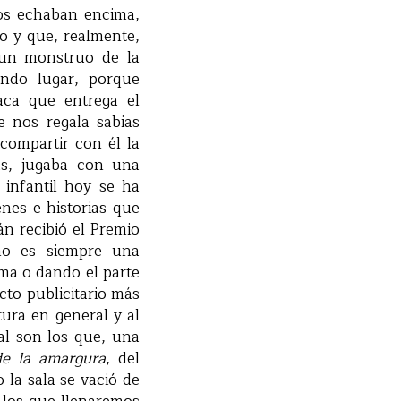
nos echaban encima,
o y que, realmente,
 un monstruo de la
undo lugar, porque
aca que entrega el
e nos regala sabias
compartir con él la
as, jugaba con una
 infantil hoy se ha
nes e historias que
tán recibió el Premio
ño es siempre una
ema o dando el parte
acto publicitario más
tura en general y al
val son los que, una
de la amargura
, del
 la sala se vació de