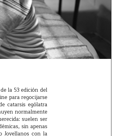
de la 53 edición del
ine para regocijarse
e catarsis ególatra
sa huyen normalmente
erecida: suelen ser
adémicas, sin apenas
o Jovellanos con la