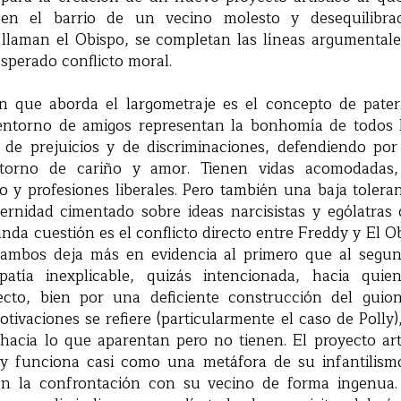
 en el barrio de un vecino molesto y desequilibra
llaman el Obispo, se completan las líneas argumentales
esperado conflicto moral.
n que aborda el largometraje es el concepto de pate
entorno de amigos representan la bonhomía de todos l
de prejuicios y de discriminaciones, defendiendo po
torno de cariño y amor. Tienen vidas acomodadas, 
 y profesiones liberales. Pero también una baja tolera
ernidad cimentado sobre ideas narcisistas y ególatras
da cuestión es el conflicto directo entre Freddy y El O
 ambos deja más en evidencia al primero que al segun
patía inexplicable, quizás intencionada, hacia quie
recto, bien por una deficiente construcción del guio
tivaciones se refiere (particularmente el caso de Polly
o hacia lo que aparentan pero no tienen. El proyecto ar
y funciona casi como una metáfora de su infantilismo
en la confrontación con su vecino de forma ingenua. 