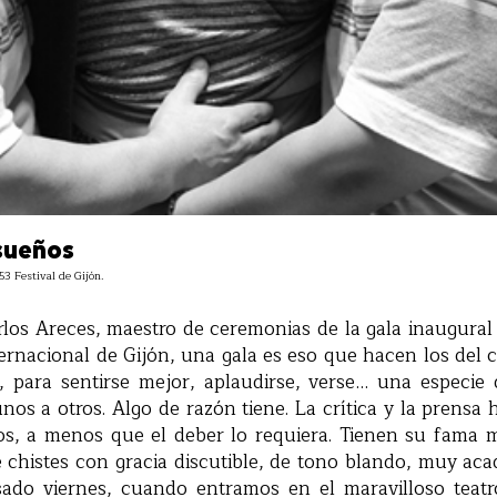
sueños
53 Festival de Gijón.
os Areces, maestro de ceremonias de la gala inaugural 
ternacional de Gijón, una gala es eso que hacen los del c
, para sentirse mejor, aplaudirse, verse… una especie d
nos a otros. Algo de razón tiene. La crítica y la pren
tos, a menos que el deber lo requiera. Tienen su fama m
e chistes con gracia discutible, de tono blando, muy ac
asado viernes, cuando entramos en el maravilloso teatr