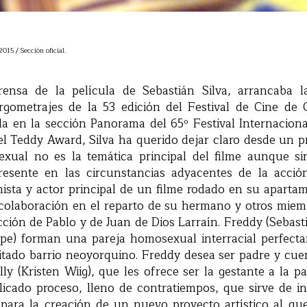
015 / Sección oficial.
ensa de la película de Sebastián Silva, arrancaba la
gometrajes de la 53 edición del Festival de Cine de 
a en la sección Panorama del 65º Festival Internacional
el Teddy Award, Silva ha querido dejar claro desde un
sexual no es la temática principal del filme aunque 
esente en las circunstancias adyacentes de la acció
onista y actor principal de un filme rodado en su apart
colaboración en el reparto de su hermano y otros miemb
ión de Pablo y de Juan de Dios Larraín. Freddy (Sebasti
e) forman una pareja homosexual interracial perfecta
citado barrio neoyorquino. Freddy desea ser padre y cue
ly (Kristen Wiig), que les ofrece ser la gestante a la p
cado proceso, lleno de contratiempos, que sirve de in
, para la creación de un nuevo proyecto artístico al q