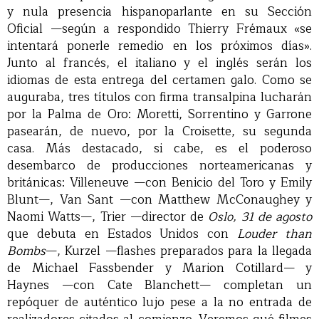
y nula presencia hispanoparlante en su Sección
Oficial —según a respondido Thierry Frémaux «se
intentará ponerle remedio en los próximos días».
Junto al francés, el italiano y el inglés serán los
idiomas de esta entrega del certamen galo. Como se
auguraba, tres títulos con firma transalpina lucharán
por la Palma de Oro: Moretti, Sorrentino y Garrone
pasearán, de nuevo, por la Croisette, su segunda
casa. Más destacado, si cabe, es el poderoso
desembarco de producciones norteamericanas y
británicas: Villeneuve —con Benicio del Toro y Emily
Blunt—, Van Sant —con Matthew McConaughey y
Naomi Watts—, Trier —director de
Oslo, 31 de agosto
que debuta en Estados Unidos con
Louder than
Bombs
—, Kurzel —flashes preparados para la llegada
de Michael Fassbender y Marion Cotillard— y
Haynes —con Cate Blanchett— completan un
repóquer de auténtico lujo pese a la no entrada de