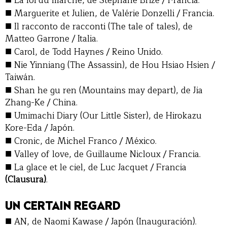
La loi du marché, de Stéphane Brizé / Francia.
■
Marguerite et Julien, de Valérie Donzelli / Francia.
■
Il racconto de racconti (The tale of tales), de
Matteo Garrone / Italia.
■
Carol, de Todd Haynes / Reino Unido.
■
Nie Yinniang (The Assassin), de Hou Hsiao Hsien /
Taiwán.
■
Shan he gu ren (Mountains may depart), de Jia
Zhang-Ke / China.
■
Umimachi Diary (Our Little Sister), de Hirokazu
Kore-Eda / Japón.
■
Cronic, de Michel Franco / México.
■
Valley of love, de Guillaume Nicloux / Francia.
■
La glace et le ciel, de Luc Jacquet / Francia
(Clausura)
.
UN CERTAIN REGARD
■
AN, de Naomi Kawase / Japón (Inauguración).