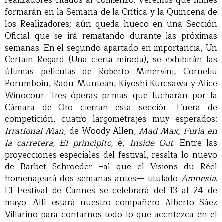
realizadores citados al comienzo. Veremos qué filmes
formarán en la Semana de la Crítica y la Quincena de
los Realizadores; aún queda hueco en una Sección
Oficial que se irá rematando durante las próximas
semanas. En el segundo apartado en importancia, Un
Certain Regard (Una cierta mirada), se exhibirán las
últimas películas de Roberto Minervini, Corneliu
Porumboiu, Radu Muntean, Kiyoshi Kurosawa y Alice
Winocour. Tres óperas primas que lucharán por la
Cámara de Oro cierran esta sección. Fuera de
competición, cuatro largometrajes muy esperados:
Irrational Man
, de Woody Allen,
Mad Max, Furia en
la carretera
,
El principito
, e,
Inside Out
. Entre las
proyecciones especiales del festival, resalta lo nuevo
de Barbet Schroeder –al que el Visions du Réel
homenajeará dos semanas antes— titulado
Amnesia
.
El Festival de Cannes se celebrará del 13 al 24 de
mayo. Allí estará nuestro compañero Alberto Sáez
Villarino para contarnos todo lo que acontezca en el