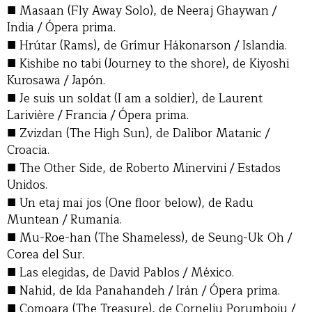
■
Masaan (Fly Away Solo), de Neeraj Ghaywan /
India / Ópera prima.
■
Hrútar (Rams), de Grímur Hákonarson / Islandia.
■
Kishibe no tabi (Journey to the shore), de Kiyoshi
Kurosawa / Japón.
■
Je suis un soldat (I am a soldier), de Laurent
Larivière / Francia / Ópera prima.
■
Zvizdan (The High Sun), de Dalibor Matanic /
Croacia.
■
The Other Side, de Roberto Minervini / Estados
Unidos.
■
Un etaj mai jos (One floor below), de Radu
Muntean / Rumanía.
■
Mu-Roe-han (The Shameless), de Seung-Uk Oh /
Corea del Sur.
■
Las elegidas, de David Pablos / México.
■
Nahid, de Ida Panahandeh / Irán / Ópera prima.
■
Comoara (The Treasure), de Corneliu Porumboiu /