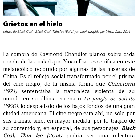
Grietas en el hielo
crítica de Black Coal | Black Coal, Thin Ice (Bai ri yan huo), dirigida por Yinan Diao, 2014
|
★★★
La sombra de Raymond Chandler planea sobre cada
rincón de la ciudad que Yinan Diao escenifica en este
melancólico recorrido por algunas de las miserias de
China. Es el reflejo social transformado por el prisma
del cine negro, de la misma forma que
Chinatown
(1974)
sentenciaba la naturaleza violenta de su
mundo en su última escena o
La jungla de asfalto
(1950)
, lo despiadado de los bajos fondos de una gran
ciudad americana. El cine negro está ahí, no sólo por
sus tramas, sino, en mayor medida, por lo trágico de
su contenido y, en especial, de sus personajes.
Black
Coal, Thin Ice
(2014)
podría ser una relectura