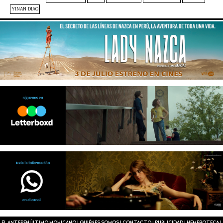
YINAN DIAO
EL ANTEPENÚLTIMO MOHICANO
|
QUIÉNES SOMOS
|
CONTACTO
|
PUBLICIDAD
|
HEMEROTECA
|