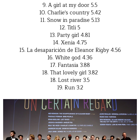
9. A girl at my door 5.5
10. Charlie's country 5.42
11. Snow in paradise 5.13
12. Titli 5
13. Party girl 4.81
14. Xenia 4.75
15. La desaparición de Eleanor Rigby 4.56
16. White god 4.36
17. Fantasia 3.88
18. That lovely girl 3.82
18. Lost river 3.5
19. Run 3.2