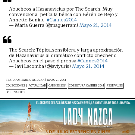
Abucheos a Hazanavicius por The Search. Muy
convencional película bélica con Bérénice Bejo y
Annette Bening.
#Cannes2014
— María Guerra (@maguerram)
Mayo 21, 2014
The Search: Tópica,sensiblera y larga aproximación
de Hazanavicius al dramático conflicto checheno.
Abucheos en el pase d prensa
#Cannes2014
— Javi Lacomba (@javiyuris)
Mayo 21, 2014
TEXTO POR
EMILIO M. LUNA
|
MAYO 21, 2014
COLECCIONES |
ACTUALIDAD
CANNES 2014
COBERTURA CANNES 2014
FESTIVALES
RELEVANTES