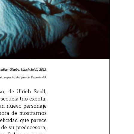
aradies: Glaube, Ulrich Seidl, 2012.
io especial del jurado Venezia 69.
o, de Ulrich Seidl,
 secuela (no exenta,
 un nuevo personaje
hora de mostrarnos
elicidad que parece
a de su predecesora,