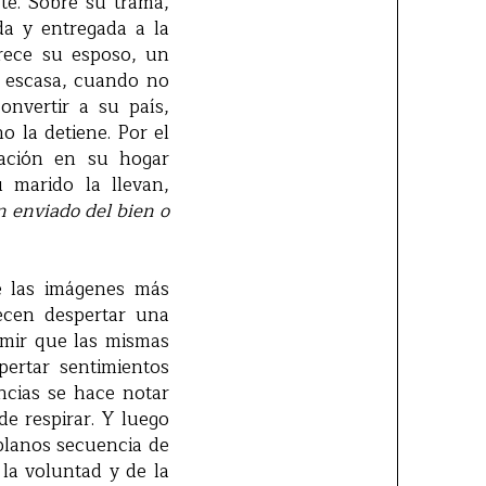
rte. Sobre su trama,
a y entregada a la
arece su esposo, un
s escasa, cuando no
onvertir a su país,
o la detiene. Por el
tuación en su hogar
u marido la llevan,
 enviado del bien o
de las imágenes más
ecen despertar una
umir que las mismas
pertar sentimientos
ncias se hace notar
e respirar. Y luego
 planos secuencia de
 la voluntad y de la