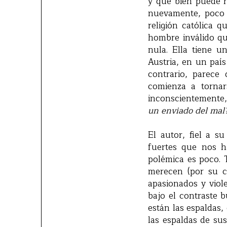
y que bien puede ra
nuevamente, poco 
religión católica 
hombre inválido qu
nula. Ella tiene u
Austria, en un país
contrario, parece 
comienza a tornars
inconscientemente,
un enviado del mal?
El autor, fiel a s
fuertes que nos h
polémica es poco. 
merecen (por su ca
apasionados y viol
bajo el contraste 
están las espaldas,
las espaldas de sus