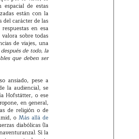
n espacial de estas
izadas están con la
s del carácter de las
a respuestas en esa
e valora sobre todas
cias de viajes, una
, después de todo, la
ables que deben ser
so ansiado, pese a
e la audiencia), se
a Hofstätter, o ese
ropone, en general,
as de religión o de
hmid, o
Más allá de
erzas diabólicas (la
enaventuranza). Sí la