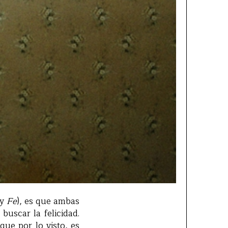
y
Fe
), es que ambas
buscar la felicidad.
que por lo visto, es