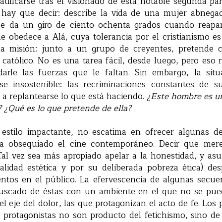
tificarse tras el visionado de esta notable segunda pa
hay que decir: describe la vida de una mujer abnegad
que da un giro de ciento ochenta grados cuando reap
e obedece a Alá, cuya tolerancia por el cristianismo e
na misión: junto a un grupo de creyentes, pretende c
 católico. No es una tarea fácil, desde luego, pero eso n
darle las fuerzas que le faltan. Sin embargo, la si
e insostenible: las recriminaciones constantes de s
 a replantearse lo que está haciendo.
¿Este hombre es un
 ¿Qué es lo que pretende de ella?
u estilo impactante, no escatima en ofrecer algunas 
a obsequiado el cine contemporáneo. Decir que mer
Tal vez sea más apropiado apelar a la honestidad, y as
lidad estética y por su deliberada pobreza ética) des
entos en el público. La efervescencia de algunas secue
buscado de éstas con un ambiente en el que no se pued
 el eje del dolor, las que protagonizan el acto de fe. Los
 protagonistas no son producto del fetichismo, sino de