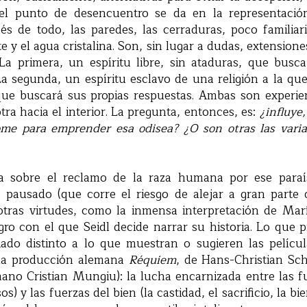
 el punto de desencuentro se da en la representació
és de todo, las paredes, las cerraduras, poco familiar
te y el agua cristalina. Son, sin lugar a dudas, extensione
 La primera, un espíritu libre, sin ataduras, que busc
La segunda, un espíritu esclavo de una religión a la qu
 que buscará sus propias respuestas. Ambas son experien
otra hacia el interior. La pregunta, entonces, es:
¿influye
ome para emprender esa odisea? ¿O son otras las vari
a sobre el reclamo de la raza humana por ese paraí
pausado (que corre el riesgo de alejar a gran parte d
 otras virtudes, como la inmensa interpretación de Marí
ro con el que Seidl decide narrar su historia. Lo que p
do distinto a lo que muestran o sugieren las películ
la producción alemana
Réquiem
, de Hans-Christian Sc
mano Cristian Mungiu): la lucha encarnizada entre las fu
os) y las fuerzas del bien (la castidad, el sacrificio, la bi