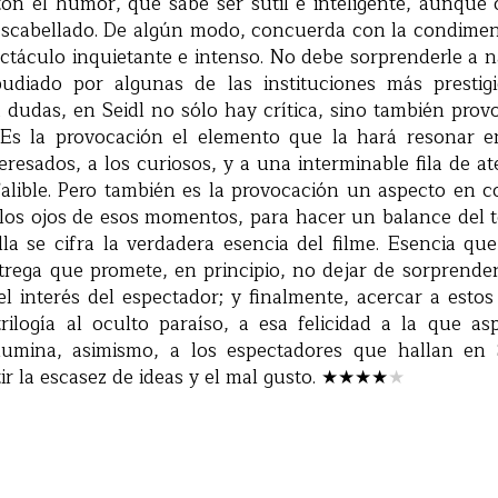
tón el humor, que sabe ser sutil e inteligente, aunque
escabellado. De algún modo, concuerda con la condime
táculo inquietante e intenso. No debe sorprenderle a n
diado por algunas de las instituciones más prestigi
 a dudas, en Seidl no sólo hay crítica, sino también pro
. Es la provocación el elemento que la hará resonar 
eresados, a los curiosos, y a una interminable fila de a
alible. Pero también es la provocación un aspecto en c
los ojos de esos momentos, para hacer un balance del t
la se cifra la verdadera esencia del filme. Esencia qu
trega que promete, en principio, no dejar de sorprender
el interés del espectador; y finalmente, acercar a estos
rilogía al oculto paraíso, a esa felicidad a la que asp
lumina, asimismo, a los espectadores que hallan en 
ir la escasez de ideas y el mal gusto.
★★★
★
★