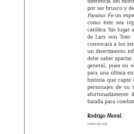
diferencia del mon
por ser brusco y d
Paraíso: Fe
un espec
como éste sea repu
católica. Sin lugar
de Lars von Trier
convocará a los int
un divertimento inf
debe saber apartar 
general, pues en el
para una última en
historia que capte 
personajes de su t
afortunadamente i
batalla para combat
Rodrigo Moral.
crítico de cine.