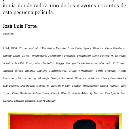
ironía donde radica uno de los mayores encantos de
esta pequeña película.
José Luis Forte.
escritor.
USA, 1958. Título original: I Married a Monster from Outer Space. Director: Gene Fowler Jr.
Guion: Louis Vittes. Productora: Paramount Pictures. Productor: Gene Fowler Jr. Estreno:
octubre de 1958. Fotografía: Haskell B. Boggs. Fotografía efectos especiales: John P. Fulton.
Música (stock music): Daniele Amfitheatrof, Hugo Friedhofer, Leith Stevens, Franz
Waxman y Victor Young. Montaje: George Tomasini. Dirección artística: Henry Bumstead y
Hal Pereira. Decorados: Robert R. Benton y Sam Comer. Intérpretes: Gloria Talbott, Tom
Tryon, Peter Baldwin, Robert Ivers, Chuck Wassil, Valerie Allen, Ty Hardin, Ken Lynch, Jean
Carson, Charles Gemora, Sherry Staiger.