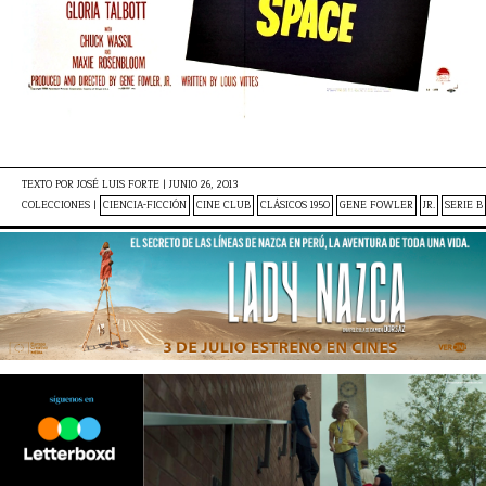
TEXTO POR
JOSÉ LUIS FORTE
|
JUNIO 26, 2013
COLECCIONES |
CIENCIA-FICCIÓN
CINE CLUB
CLÁSICOS 1950
GENE FOWLER
JR.
SERIE B