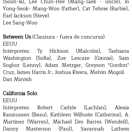
(Soon-Ja), Lee Chun-Hee (Mang-Taek - uncle), Jo
Yong-Seok- Mang-Woo (father), Cat Tebow (Barbie),
Earl Jackson (Steve).
Lee Sang-Woo
Between Us
(Clausura - fuera de concurso)
EEUU
Intérpretes: Ty Hickson (Malcolm), Tashiana
Washington (Sofia), Zoe Lescaze (Ginnie), Sam
Soghor (Lenny), Adam Metzger, Greyson "Gordon"
Cruz, James Harris Jr., Joshua Rivera, Melvin Mogoli
Dan Mirvish
California Solo
EEUU
Intérpretes: Robert Carlyle (Lachlan), Alexia
Rasmussen (Beau), Kathleen Wilhoite (Catherine), A.
Martinez (Warren), Michael Des Barres (Wendell),
Danny Masterson (Paul), Savannah Lathem