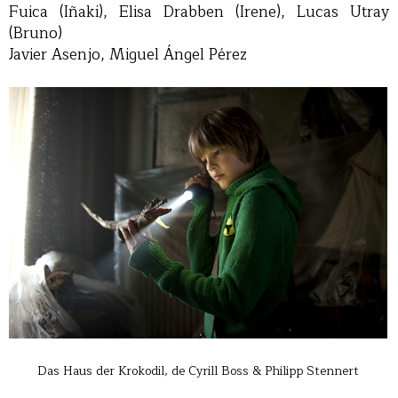
Fuica (Iñaki), Elisa Drabben (Irene), Lucas Utray
(Bruno)
Javier Asenjo, Miguel Ángel Pérez
Das Haus der Krokodil, de Cyrill Boss & Philipp Stennert