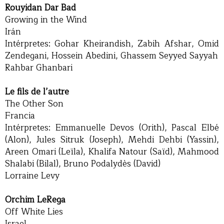
Rouyidan Dar Bad
Growing in the Wind
Irán
Intérpretes: Gohar Kheirandish, Zabih Afshar, Omid
Zendegani, Hossein Abedini, Ghassem Seyyed Sayyah
Rahbar Ghanbari
Le fils de l’autre
The Other Son
Francia
Intérpretes: Emmanuelle Devos (Orith), Pascal Elbé
(Alon), Jules Sitruk (Joseph), Mehdi Dehbi (Yassin),
Areen Omari (Leïla), Khalifa Natour (Saïd), Mahmood
Shalabi (Bilal), Bruno Podalydès (David)
Lorraine Levy
Orchim LeRega
Off White Lies
Israel