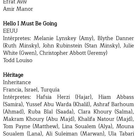
Efrat Aviv
Amir Manor
Hello I Must Be Going
EEUU
Intérpretes: Melanie Lynskey (Amy), Blythe Danner
(Ruth Minsky), John Rubinstein (Stan Minsky), Julie
White (Gwen), Christopher Abbott (Jeremy)
Todd Louiso
Héritage
Inheritance
Francia, Israel, Turquía
Intérpretes: Hafsia Herzi (Hajar), Hiam Abbass
(Samira), Yussef Abu Warda (Khalil), Ashraf Barhoum
(Ahmad), Ruba Blal (Saada), Clara Khoury (Salma),
Makram Khoury (Abu Majd), Khalifa Natour (Majd),
Tom Payne (Matthew), Lina Soualem (Alya), Mouna
Soualem (Lana), Ali Suleiman (Marwan), Ula Tabari