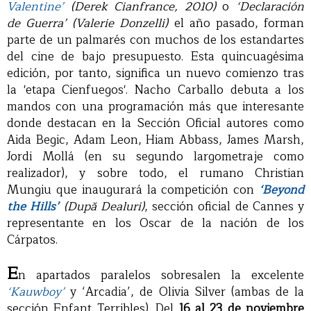
Valentine’
(Derek Cianfrance, 2010)
o
‘Declaración
de Guerra’ (Valerie Donzelli)
el año pasado, forman
parte de un palmarés con muchos de los estandartes
del cine de bajo presupuesto. Esta quincuagésima
edición, por tanto, significa un nuevo comienzo tras
la 'etapa Cienfuegos'. Nacho Carballo debuta a los
mandos con una programación más que interesante
donde destacan en la Sección Oficial autores como
Aida Begic, Adam Leon, Hiam Abbass, James Marsh,
Jordi Mollá (en su segundo largometraje como
realizador), y sobre todo, el rumano Christian
Mungiu que inaugurará la competición con
‘Beyond
the Hills’
(După Dealuri)
, sección oficial de Cannes y
representante en los Oscar de la nación de los
Cárpatos.
E
n apartados paralelos sobresalen la excelente
‘Kauwboy’
y ‘Arcadia’, de Olivia Silver (ambas de la
sección Enfant Terribles). Del
16 al 23 de noviembre