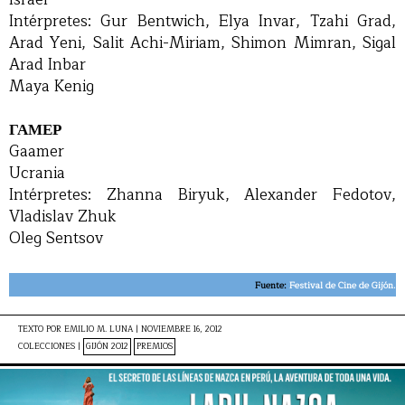
Intérpretes: Gur Bentwich, Elya Invar, Tzahi Grad,
Arad Yeni, Salit Achi-Miriam, Shimon Mimran, Sigal
Arad Inbar
Maya Kenig
ГАМЕР
Gaamer
Ucrania
Intérpretes: Zhanna Biryuk, Alexander Fedotov,
Vladislav Zhuk
Oleg Sentsov
Fuente:
Festival de Cine
de Gijón.
TEXTO POR
EMILIO M. LUNA
|
NOVIEMBRE 16, 2012
COLECCIONES |
GIJÓN 2012
PREMIOS