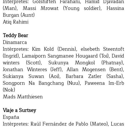
Intérpretes: Golshifteh Farahani, Hamid Djavadan
(Man), Massi Mrowat (Young soldier), Hassina
Burgan (Aunt)
Atiq Rahimi
Teddy Bear
Dinamarca
Intérpretes: Kim Kold (Dennis), elsebeth Steentoft
(Ingrid), Lamaiporn Sangmanee Hougaard (Toi), David
winters (Scott), Sukunya Mongkol (Phatnay),
Jonathan Winteres (Jeff), Allan Mogensen (Bent),
Sukianya Suwan (Aoi), Barbara Zatler (Sasha),
Songporn Na Bangchang (Nuu), Paweena Im-Erb
(Nok)
Mads Matthiesen
Viaje a Surtsey
España
Intérpretes: Raúl Fernández de Pablo (Mateo), Lucas