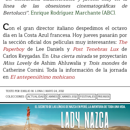
línea de las obsesiones cinematográficas de
Bertolucci”.
Enrique Rodríguez Marchante (ABC).
C
on el gran director italiano despedimos el octavo
día en la Costa Azul francesa. Hoy jueves pasarán por
la sección oficial dos películas muy interesantes:
The
Paperboy
de Lee Daniels y
Post Tenebras Lux
de
Carlos Reygadas. En
Una cierta mirada
se proyectarán
Miss Lovely
de Ashim Ahluwalia y
Trois mondes
de
Catherine Corsini. Toda la información de la jornada
en
El antepenúltimo mohicano
.
TEXTO POR
EMILIO M. LUNA
|
MAYO 24, 2012
COLECCIONES |
ACTUALIDAD
CANNES
CANNES 2012
FESTIVALES
PREMIOS