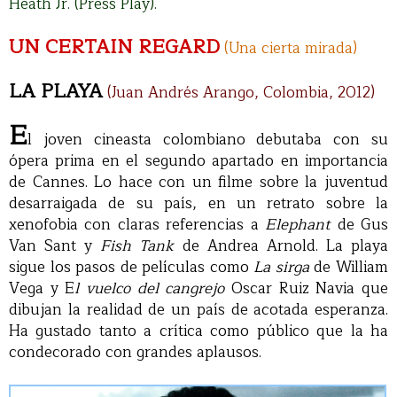
Heath Jr. (Press Play).
UN CERTAIN REGARD
(Una cierta mirada)
LA PLAYA
(Juan Andrés Arango, Colombia, 2012)
E
l joven cineasta colombiano debutaba con su
ópera prima en el segundo apartado en importancia
de Cannes. Lo hace con un filme sobre la juventud
desarraigada de su país, en un retrato sobre la
xenofobia con claras referencias a
Elephant
de Gus
Van Sant y
Fish Tank
de Andrea Arnold. La playa
sigue los pasos de películas como
La sirga
de William
Vega y E
l vuelco del cangrejo
Oscar Ruiz Navia que
dibujan la realidad de un país de acotada esperanza.
Ha gustado tanto a crítica como público que la ha
condecorado con grandes aplausos.