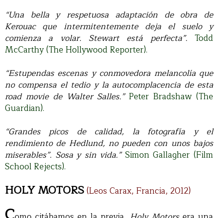
“Una bella y respetuosa adaptación de obra de
Kerouac que intermitentemente deja el suelo y
comienza a volar. Stewart está perfecta”.
Todd
McCarthy (The Hollywood Reporter).
“Estupendas escenas y conmovedora melancolía que
no compensa el tedio y la autocomplacencia de esta
road movie de Walter Salles.”
Peter Bradshaw (The
Guardian).
“Grandes picos de calidad, la fotografía y el
rendimiento de Hedlund, no pueden con unos bajos
miserables”. Sosa y sin vida.”
Simon Gallagher (Film
School Rejects).
HOLY MOTORS
(Leos Carax, Francia, 2012)
C
omo citábamos en la previa,
Holy Motors
era una