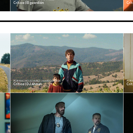
Crítica | El guardíán
Crít
POR NACHO ÁLVAREZ | MARZO 03, 2026
POR 
Crítica | DJ Ahmet
Crít