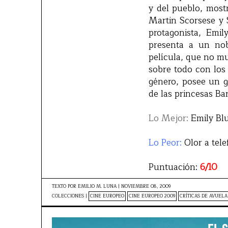
y del pueblo, most
Martin Scorsese y 
protagonista, Emi
presenta a un nob
película, que no m
sobre todo con los
género, posee un 
de las princesas Bar
Lo Mejor:
Emily Blu
Lo Peor:
Olor a telef
Puntuación:
6/10
TEXTO POR
EMILIO M. LUNA
|
NOVIEMBRE 08, 2009
COLECCIONES |
CINE EUROPEO
CINE EUROPEO 2009
CRÍTICAS DE AVUEL