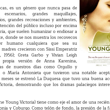
cas, es un género que nunca pasa de
 escenarios, grandes maquillajes,
ios, grandes recreaciones y ambientes,
atención del público incluso por encima
toria, que suelen humanizar o endiosar a
te, donde se nos muestra los recovecos
ser humano cualquiera que sea su
s madres crecieron con Sissi Emperatriz
, 1956); Greta Garbo y Vivian Leigh
u propia versión de Anna Karenina,
las de nuestros días como Orgullo y
th o María Antonieta que tuvieron una notable acept
s meses se estrenó La Duquesa que tuvo una buena aco
ictoria, demostrando que los dramas palaciegos inte
The Young Victoria) tiene como eje el amor de una recién
jonia y Coburgo. Como telón de fondo, la presión de la fam