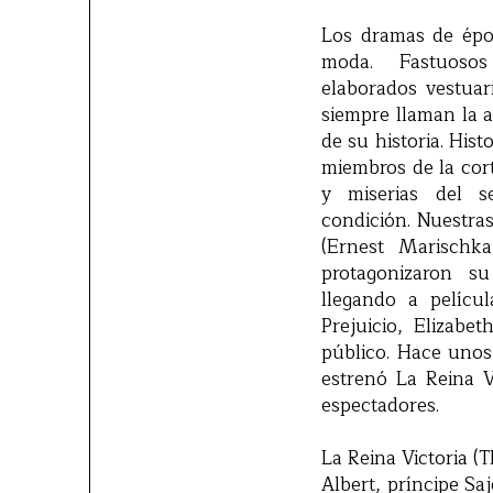
Los dramas de épo
moda. Fastuosos
elaborados vestuar
siempre llaman la 
de su historia. His
miembros de la cor
y miserias del 
condición. Nuestra
(Ernest Marischka
protagonizaron s
llegando a pelícu
Prejuicio, Elizabe
público. Hace uno
estrenó La Reina V
espectadores.
La Reina Victoria (
Albert, príncipe Sa