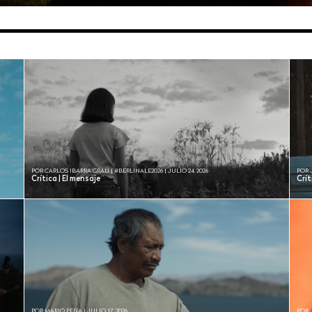
POR CARLOS IBARRA GRAU | #BERLINALE2026 | JULIO 24, 2026
POR 
Crítica | El mensaje
Crí
POR MARIO PEÑA | JULIO 17, 2026
POR 