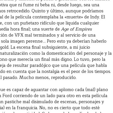
tiva que ni fume ni beba ni, desde luego, sea una
os retrocedido. Quinto y último, aunque podríamos
nal de la película contemplaba la «muerte» de Indy. El
e, con un puñetazo ridículo que liquida cualquier
media hora final; una suerte de
Age of Empires
ión de VFX mal terminados y al servicio de una
na sola imagen perenne… Pero esto ya deberían haberlo
old. La escena final subsiguiente, a mi juicio
naturalización como la domesticación del personaje y la
cono que merecía un final más digno. Lo tuvo, pero la
eja de resultar paradójico que una película que habla
do en cuenta que la nostalgia es el peor de los tiempos.
l pasado. Mucho menos, reproducirlo.
ue es capaz de aguantar con aplomo cada (mal) plano
 Ford corriendo de un lado para otro en esta película
un pastiche mal disimulado de escenas, personajes y
a) en la franquicia. No, no es cierto que todo esté