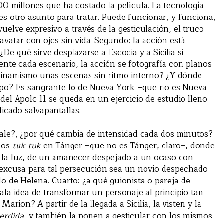
00 millones que ha costado la película. La tecnología
 es otro asunto para tratar. Puede funcionar, y funciona,
vuelve expresivo a través de la gesticulación, el truco
avatar con ojos sin vida. Segundo: la acción está
¿De qué sirve desplazarse a Escocia y a Sicilia si
te cada escenario, la acción se fotografía con planos
 dinamismo unas escenas sin ritmo interno? ¿Y dónde
ampo? Es sangrante lo de Nueva York –que no es Nueva
 del Apolo 11 se queda en un ejercicio de estudio lleno
icado salvapantallas.
sale?, ¿por qué cambia de intensidad cada dos minutos?
 los
tuk tuk
en Tánger –que no es Tánger, claro–, donde
e la luz, de un amanecer despejado a un ocaso con
 excusa para tal persecución sea un novio despechado
 de Helena. Cuarto: ¿a qué guionista o pareja de
ala idea de transformar un personaje al principio tan
rion? A partir de la llegada a Sicilia, la visten y la
perdida
, y también la ponen a gesticular con los mismos