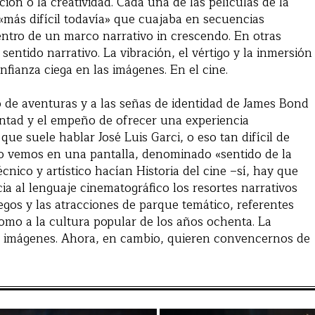
ón o la creatividad. Cada una de las películas de la
n «más difícil todavía» que cuajaba en secuencias
ntro de un marco narrativo in crescendo. En otras
entido narrativo. La vibración, el vértigo y la inmersión
fianza ciega en las imágenes. En el cine.
 de aventuras y a las señas de identidad de James Bond
untad y el empeño de ofrecer una experiencia
ue suele hablar José Luis Garci, o eso tan difícil de
 lo vemos en una pantalla, denominado «sentido de la
écnico y artístico hacían Historia del cine –sí, hay que
ia al lenguaje cinematográfico los resortes narrativos
uegos y las atracciones de parque temático, referentes
omo a la cultura popular de los años ochenta. La
s imágenes. Ahora, en cambio, quieren convencernos de