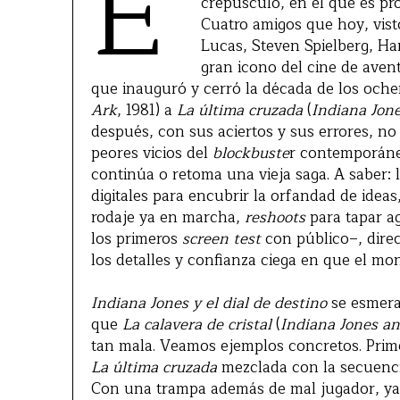
E
crepúsculo, en el que es pr
Cuatro amigos que hoy, vist
Lucas, Steven Spielberg, Ha
gran icono del cine de aven
que inauguró y cerró la década de los och
Ark
, 1981) a
La última cruzada
(
Indiana Jon
después, con sus aciertos y sus errores, n
peores vicios del
blockbuste
r contemporáneo
continúa o retoma una vieja saga. A saber:
digitales para encubrir la orfandad de ideas
rodaje ya en marcha,
reshoots
para tapar ag
los primeros
screen test
con público–, direcc
los detalles y confianza ciega en que el mon
Indiana Jones y el dial de destino
se esmera 
que
La calavera de cristal
(
Indiana Jones an
tan mala. Veamos ejemplos concretos. Prime
La última cruzada
mezclada con la secuencia
Con una trampa además de mal jugador, ya 