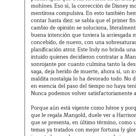
mohínes. Eso sí, la corrección de Disney mo
mentirosa compulsiva. En esto también hem
contar hasta diez: se sabía que el primer fi
cambio de opinión se soluciona, literalment
buena intención que tuviera la arriesgada 
concebido, de nuevo, con una sobresaturac
planificación atroz. Este Indy no brinda u
intuido quienes decidieron contratar a Mang
sonrojante por cuanto culmina tanto la des
saga, deja herido de muerte, ahora sí, un i
maldita nostalgia lo ha devorado todo. No d
en esencia del paso del tiempo no haya teni
Nunca podemos volver satisfactoriamente a
Porque aún está vigente como héroe y porq
que le regala Mangold, duele ver a Harrison
que se presenta, en último término, como 
temas ya tratados con mejor fortuna (y glori