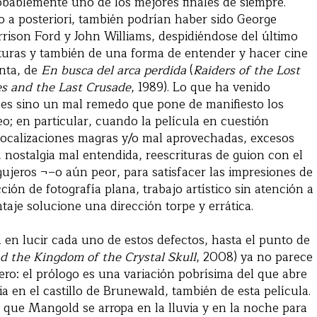
obablemente uno de los mejores finales de siempre.
o a posteriori, también podrían haber sido George
rrison Ford y John Williams, despidiéndose del último
turas y también de una forma de entender y hacer cine
enta, de
En busca del arca perdida
(
Raiders of the Lost
es and the Last Crusade
, 1989). Lo que ha venido
o es sino un mal remedo que pone de manifiesto los
; en particular, cuando la película en cuestión
 localizaciones magras y/o mal aprovechadas, excesos
, nostalgia mal entendida, reescrituras de guion con el
ujeros ¬–o aún peor, para satisfacer las impresiones de
ión de fotografía plana, trabajo artístico sin atención a
taje solucione una dirección torpe y errática.
en lucir cada uno de estos defectos, hasta el punto de
d the Kingdom of the Crystal Skull
, 2008) ya no parece
ro: el prólogo es una variación pobrísima del que abre
 en el castillo de Brunewald, también de esta película.
que Mangold se arropa en la lluvia y en la noche para