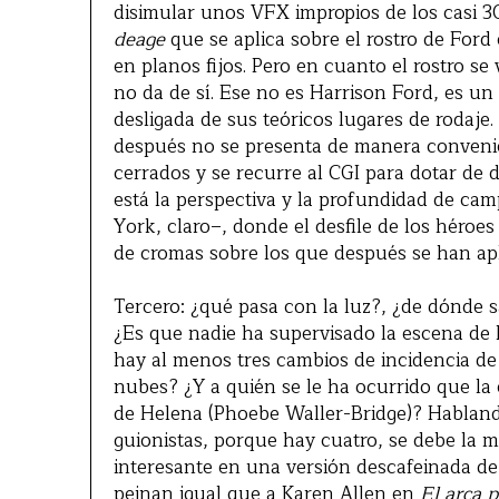
disimular unos VFX impropios de los casi 3
deage
que se aplica sobre el rostro de Ford
en planos fijos. Pero en cuanto el rostro se 
no da de sí. Ese no es Harrison Ford, es un 
desligada de sus teóricos lugares de rodaje. 
después no se presenta de manera convenien
cerrados y se recurre al CGI para dotar de
está la perspectiva y la profundidad de c
York, claro–, donde el desfile de los héroes
de cromas sobre los que después se han apl
Tercero: ¿qué pasa con la luz?, ¿de dónde 
¿Es que nadie ha supervisado la escena de
hay al menos tres cambios de incidencia d
nubes? ¿Y a quién se le ha ocurrido que la
de Helena (Phoebe Waller-Bridge)? Hablando
guionistas, porque hay cuatro, se debe la m
interesante en una versión descafeinada de Ma
peinan igual que a Karen Allen en
El arca 