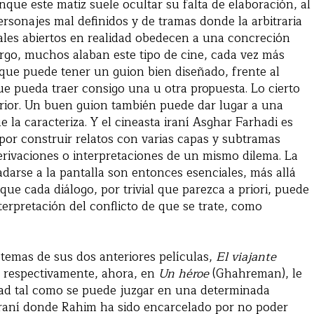
ue este matiz suele ocultar su falta de elaboración, al
ersonajes mal definidos y de tramas donde la arbitraria
nales abiertos en realidad obedecen a una concreción
argo, muchos alaban este tipo de cine, cada vez más
 que puede tener un guion bien diseñado, frente al
ue pueda traer consigo una u otra propuesta. Lo cierto
erior. Un buen guion también puede dar lugar a una
e la caracteriza. Y el cineasta iraní Asghar Farhadi es
 por construir relatos con varias capas y subtramas
 derivaciones o interpretaciones de un mismo dilema. La
ladarse a la pantalla son entonces esenciales, más allá
que cada diálogo, por trivial que parezca a priori, puede
terpretación del conflicto de que se trate, como
 temas de sus dos anteriores películas,
El viajante
), respectivamente, ahora, en
Un héroe
(Ghahreman), le
dad tal como se puede juzgar en una determinada
d iraní donde Rahim ha sido encarcelado por no poder