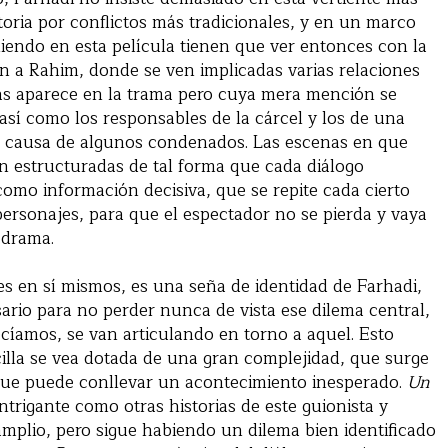
oria por conflictos más tradicionales, y en un marco
endo en esta película tienen que ver entonces con la
an a Rahim, donde se ven implicadas varias relaciones
nas aparece en la trama pero cuya mera mención se
 así como los responsables de la cárcel y los de una
la causa de algunos condenados. Las escenas en que
án estructuradas de tal forma que cada diálogo
 como información decisiva, que se repite cada cierto
personajes, para que el espectador no se pierda y vaya
 drama.
es en sí mismos, es una seña de identidad de Farhadi,
rio para no perder nunca de vista ese dilema central,
íamos, se van articulando en torno a aquel. Esto
cilla se vea dotada de una gran complejidad, que surge
que puede conllevar un acontecimiento inesperado.
Un
ntrigante como otras historias de este guionista y
amplio, pero sigue habiendo un dilema bien identificado