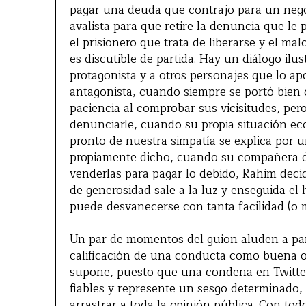
pagar una deuda que contrajo para un nego
avalista para que retire la denuncia que le 
el prisionero que trata de liberarse y el m
es discutible de partida. Hay un diálogo ilu
protagonista y a otros personajes que lo apo
antagonista, cuando siempre se portó bien
paciencia al comprobar sus vicisitudes, pe
denunciarle, cuando su propia situación e
pronto de nuestra simpatía se explica por
propiamente dicho, cuando su compañera de
venderlas para pagar lo debido, Rahim decide
de generosidad sale a la luz y enseguida el 
puede desvanecerse con tanta facilidad (o 
Un par de momentos del guion aluden a part
calificación de una conducta como buena o
supone, puesto que una condena en Twitter
fiables y represente un sesgo determinado,
arrastrar a toda la opinión pública. Con to