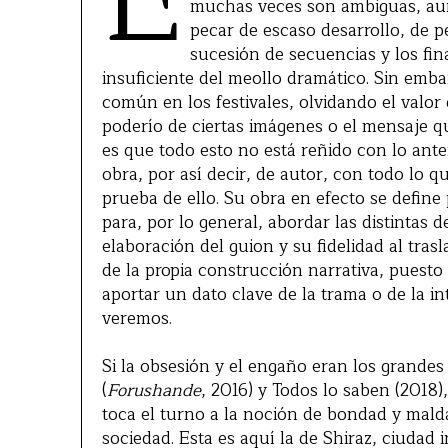
E
muchas veces son ambiguas, aunq
pecar de escaso desarrollo, de p
sucesión de secuencias y los fi
insuficiente del meollo dramático. Sin emb
común en los festivales, olvidando el valor
poderío de ciertas imágenes o el mensaje q
es que todo esto no está reñido con lo ant
obra, por así decir, de autor, con todo lo qu
prueba de ello. Su obra en efecto se define
para, por lo general, abordar las distintas
elaboración del guion y su fidelidad al tras
de la propia construcción narrativa, puesto 
aportar un dato clave de la trama o de la in
veremos.
Si la obsesión y el engaño eran los grandes
(
Forushande
, 2016) y Todos lo saben (2018
toca el turno a la noción de bondad y mal
sociedad. Esta es aquí la de Shiraz, ciuda