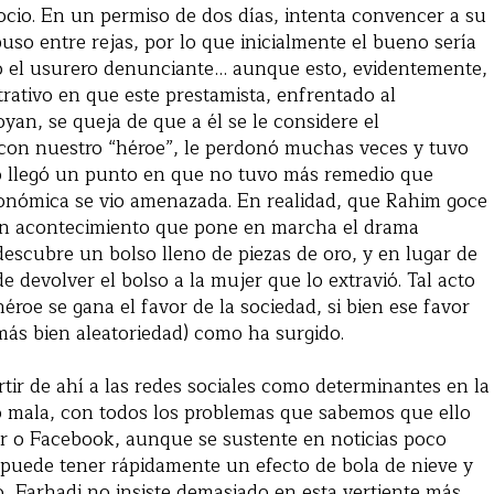
cio. En un permiso de dos días, intenta convencer a su
puso entre rejas, por lo que inicialmente el bueno sería
alo el usurero denunciante… aunque esto, evidentemente,
strativo en que este prestamista, enfrentado al
yan, se queja de que a él se le considere el
 con nuestro “héroe”, le perdonó muchas veces y tuvo
ro llegó un punto en que no tuvo más remedio que
conómica se vio amenazada. En realidad, que Rahim goce
 un acontecimiento que pone en marcha el drama
scubre un bolso lleno de piezas de oro, y en lugar de
 devolver el bolso a la mujer que lo extravió. Tal acto
héroe se gana el favor de la sociedad, si bien ese favor
más bien aleatoriedad) como ha surgido.
ir de ahí a las redes sociales como determinantes en la
 mala, con todos los problemas que sabemos que ello
 o Facebook, aunque se sustente en noticias poco
 puede tener rápidamente un efecto de bola de nieve y
do, Farhadi no insiste demasiado en esta vertiente más