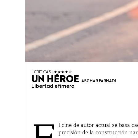
|| CRÍTICAS | ★★★★☆
UN HÉROE
ASGHAR FARHADI
Libertad efímera
l cine de autor actual se basa c
precisión de la construcción na