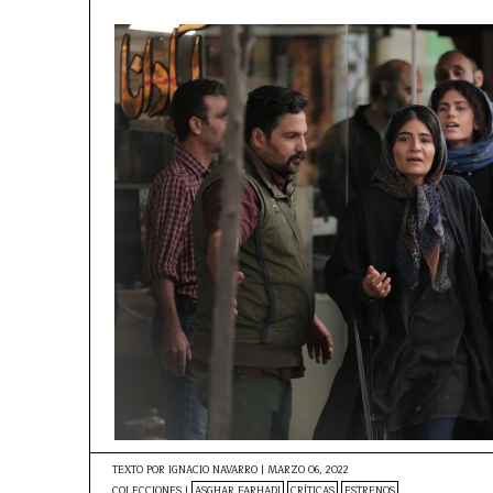
TEXTO POR
IGNACIO NAVARRO
|
MARZO 06, 2022
COLECCIONES |
ASGHAR FARHADI
CRÍTICAS
ESTRENOS