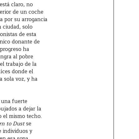
stá claro, no
nterior de un coche
a por su arrogancia
n ciudad, solo
gonistas de esta
 único donante de
 progreso ha
angra al pobre
l trabajo de la
aíces donde el
a sola voz, y ha
 una fuerte
ujados a dejar la
o el mismo techo.
rn to Dust
se
 individuos y
en esa sopa