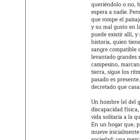
queriéndolo o no, 
espera a nadie. Pero
que rompe el paisa
y su mal gusto en la
puede existir allí, 
historia, quien tien
sangre compatible 
levantado grandes r
campesino, marcan e
tierra, sigue los r
pasado es presente.
decretado que casa
Un hombre (el del 
discapacidad física
vida solitaria a la
En un hogar que, pa
mueve inicialmente
sociedad; una mezc