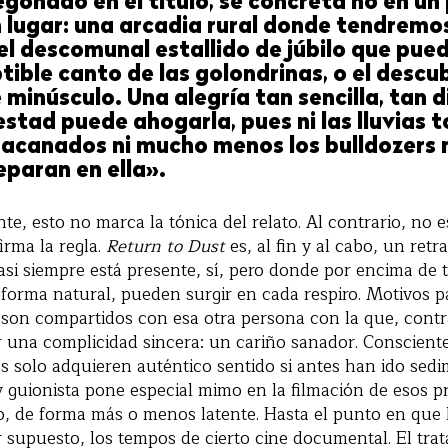
egonado en el título, se concreta no en un 
 lugar: una arcadia rural donde tendremos
l descomunal estallido de júbilo que pued
ible canto de las golondrinas, o el descu
 minúsculo. Una alegría tan sencilla, tan d
tad puede ahogarla, pues ni las lluvias to
uracanados ni mucho menos los bulldozers
eparan en ella».
e, esto no marca la tónica del relato. Al contrario, no 
rma la regla.
Return to Dust
es, al fin y al cabo, un retr
asi siempre está presente, sí, pero donde por encima de t
e forma natural, pueden surgir en cada respiro. Motivos p
son compartidos con esa otra persona con la que, contr
r una complicidad sincera: un cariño sanador. Conscient
 solo adquieren auténtico sentido si antes han ido sed
y guionista pone especial mimo en la filmación de esos pr
 de forma más o menos latente. Hasta el punto en que la
r supuesto, los tempos de cierto cine documental. El tra