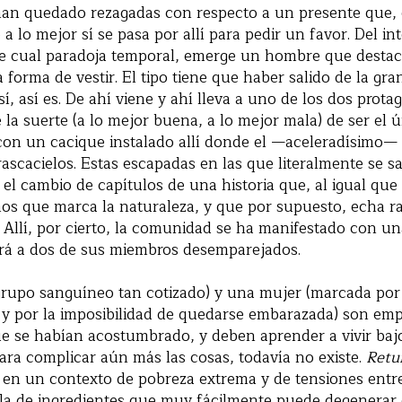
han quedado rezagadas con respecto a un presente que, e
 a lo mejor sí se pasa por allí para pedir un favor. Del i
je cual paradoja temporal, emerge un hombre que destac
 forma de vestir. El tipo tiene que haber salido de la gra
y sí, así es. De ahí viene y ahí lleva a uno de los dos prota
e la suerte (a lo mejor buena, a lo mejor mala) de ser el
con un cacique instalado allí donde el —aceleradísimo—
ascacielos. Estas escapadas en las que literalmente se s
l cambio de capítulos de una historia que, al igual que e
itmos que marca la naturaleza, y que por supuesto, echa r
 Allí, por cierto, la comunidad se ha manifestado con un
rá a dos de sus miembros desemparejados.
grupo sanguíneo tan cotizado) y una mujer (marcada por
, y por la imposibilidad de quedarse embarazada) son emp
 que se habían acostumbrado, y deben aprender a vivir baj
ra complicar aún más las cosas, todavía no existe.
Retu
 en un contexto de pobreza extrema y de tensiones entre
la de ingredientes que muy fácilmente puede degenerar 