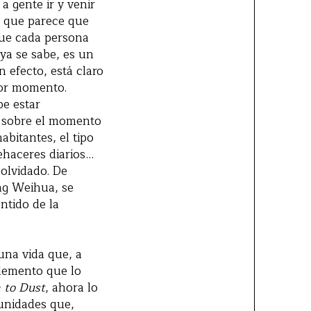
 gente ir y venir
n, que parece que
que cada persona
 ya se sabe, es un
 efecto, está claro
jor momento.
be estar
s sobre el momento
abitantes, el tipo
ehaceres diarios…
 olvidado. De
ang Weihua, se
ntido de la
na vida que, a
elemento que lo
 to Dust
, ahora lo
unidades que,