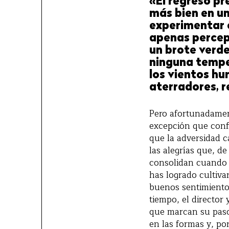
«El regreso pr
más bien en un
experimentar e
apenas percept
un brote verde
ninguna tempes
los vientos h
aterradores, r
Pero afortunadament
excepción que confi
que la adversidad c
las alegrías que, d
consolidan cuando 
has logrado cultiva
buenos sentimientos
tiempo, el director 
que marcan su paso,
en las formas y, po