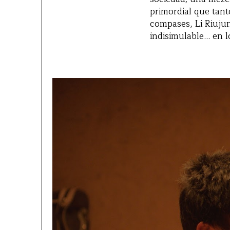
primordial que tanto
compases, Li Riujun
indisimulable… en l