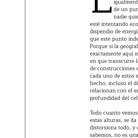
L
igualment
de un pun
nadie qui
esté intentando eco
dispendio de energí
que este punto ind
Porque si la geogra
exactamente aquí m
en que transcurre l
de construcciones 
cada uno de estos e
hecho, incluso el d
relacionan con el en
profundidad del cel
Todo cuanto vemos 
estas alturas, se d
distorsiona todo, y
sabemos, no es una