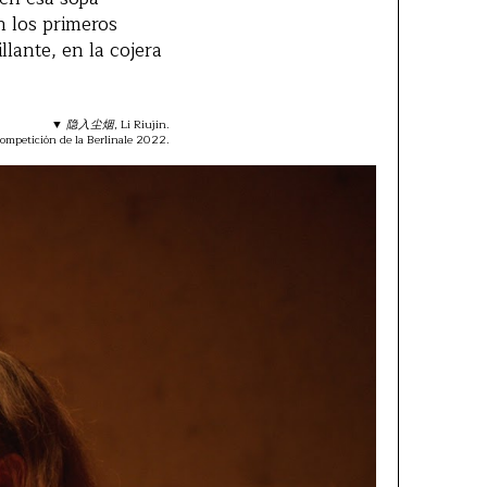
n los primeros
lante, en la cojera
▼
隐入尘烟
, Li Riujin.
ompetición de la Berlinale 2022.