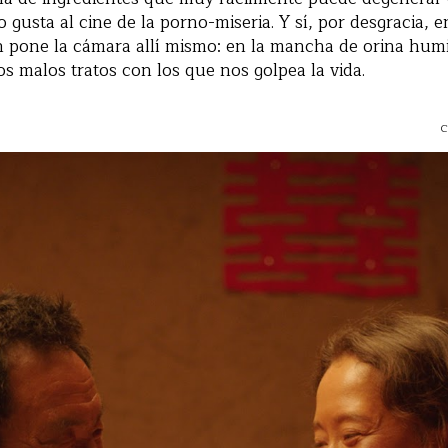
 gusta al cine de la porno-miseria. Y sí, por desgracia, e
 pone la cámara allí mismo: en la mancha de orina humil
os malos tratos con los que nos golpea la vida.
C