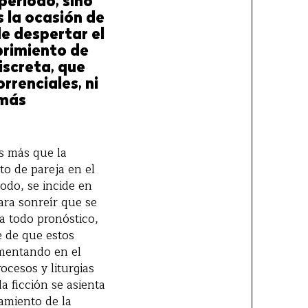
período, sino
 la ocasión de
e despertar el
brimiento de
iscreta, que
rrenciales, ni
 más
es más que la
ato de pareja en el
odo, se incide en
ara sonreír que se
a todo pronóstico,
e de que estos
imentando en el
ocesos y liturgias
 ficción se asienta
tamiento de la