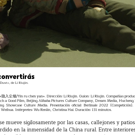
 convertirás
ust», de Li Riujin.
: «隐入尘烟/Yin ru chen yan». Dirección: Li Riujin. Guion: Li Riujin. Compañías producto
ch a Good Film, Beijing Alibaba Pictures Culture Company, Dream Media, Hucheng N
ng Showcase Culture Media. Presentación oficial: Berlinale 2022 (Competición)
 Weihua. Intérpretes: Wu Renlin, Christina Hai. Duración: 131 minutos.
se mueve sigilosamente por las casas, callejones y patios
dido en la inmensidad de la China rural. Entre interiores