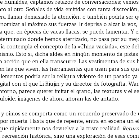
e humildes, captamos retazos de conversaciones; vemos a
to al otro. Señales de vida emitidas con tanta discreció
era llamar demasiado la atención, o también podría ser 
nomizar al máximo sus fuerzas. Ir deprisa o alzar la voz,
a que, en épocas de vacas flacas, se puede lamentar. Y en
eterminado donde hemos aterrizado, no pasa por su me
fía contempla el concepto de la «China vaciada», este de
ismo. Esto sí, dicha aldea en ningún momento da pista
a acción que en ella transcurre. Las vestimentas de sus h
en las que viven, las herramientas que usan para sus qu
lementos podría ser la reliquia viviente de un pasado ya
igital con el que Li Riujin y su director de fotografía, W
torno, parece querer imitar el grano, las texturas y el se
uloide: imágenes de ahora añoran las de antaño.
y oímos se comporta como un recuerdo preservado de u
a por muerta. Hasta que de repente, entra en escena un 
 que rápidamente nos devuelve a la triste realidad.
Return
 recreación histórica, sino una exploración de esas com