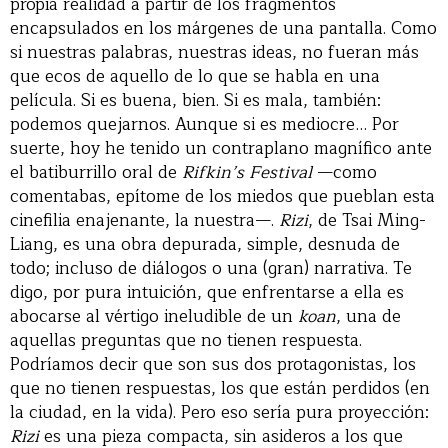
propia realidad a partir de los fragmentos
encapsulados en los márgenes de una pantalla. Como
si nuestras palabras, nuestras ideas, no fueran más
que ecos de aquello de lo que se habla en una
película. Si es buena, bien. Si es mala, también:
podemos quejarnos. Aunque si es mediocre… Por
suerte, hoy he tenido un contraplano magnífico ante
el batiburrillo oral de
Rifkin’s Festival
—como
comentabas, epítome de los miedos que pueblan esta
cinefilia enajenante, la nuestra—.
Rizi
, de Tsai Ming-
Liang, es una obra depurada, simple, desnuda de
todo; incluso de diálogos o una (gran) narrativa. Te
digo, por pura intuición, que enfrentarse a ella es
abocarse al vértigo ineludible de un
koan
, una de
aquellas preguntas que no tienen respuesta.
Podríamos decir que son sus dos protagonistas, los
que no tienen respuestas, los que están perdidos (en
la ciudad, en la vida). Pero eso sería pura proyección:
Rizi
es una pieza compacta, sin asideros a los que