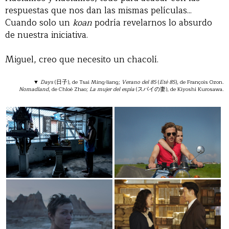
respuestas que nos dan las mismas películas...
Cuando solo un
koan
podría revelarnos lo absurdo
de nuestra iniciativa.
Miguel, creo que necesito un chacolí.
▼
Days
(日子), de Tsai Ming-liang;
Verano del 85
(
Eté 85
), de François Ozon.
Nomadland
, de Chloé Zhao;
La mujer del espía
(スパイの妻), de Kiyoshi Kurosawa.