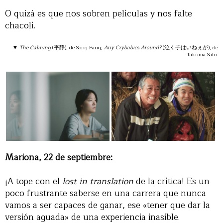
O quizá es que nos sobren películas y nos falte
chacolí.
▼
The Calming
(平静), de Song Fang;
Any Crybabies Around?
(泣く子はいねぇが), de
Takuma Sato.
Mariona, 22 de septiembre:
¡A tope con el
lost in translation
de la crítica! Es un
poco frustrante saberse en una carrera que nunca
vamos a ser capaces de ganar, ese «tener que dar la
versión aguada» de una experiencia inasible.