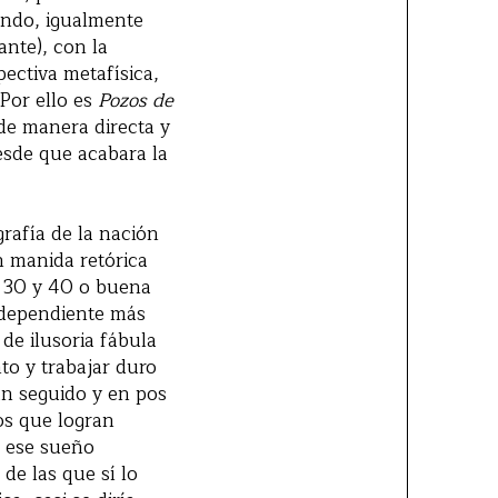
fondo, igualmente
ante), con la
pectiva metafísica,
Por ello es
Pozos de
 de manera directa y
esde que acabara la
rafía de la nación
an manida retórica
os 30 y 40 o buena
independiente más
de ilusoria fábula
to y trabajar duro
an seguido y en pos
os que logran
e ese sueño
de las que sí lo