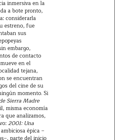
ia inmersiva en la
da a bote pronto,
a: considerarla
u estreno, fue
antaban sus
 epopeyas
 sin embargo,
ntos de contacto
e mueve en el
ocalidad tejana,
son se encuentran
os del cine de su
 ningún momento. Si
 de Sierra Madre
til, misma economía
bra que analizamos,
ivo:
2001: Una
 ambiciosa épica –
–, parte del inicio