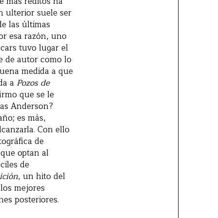
e más réditos ha
 ulterior suele ser
de las últimas
or esa razón, uno
cars tuvo lugar el
me de autor como lo
buena medida a que
ada a
Pozos de
firmo que se le
omas Anderson?
año; es más,
canzarla. Con ello
tográfica de
 que optan al
ciles de
ición
, un hito del
 los mejores
nes posteriores.