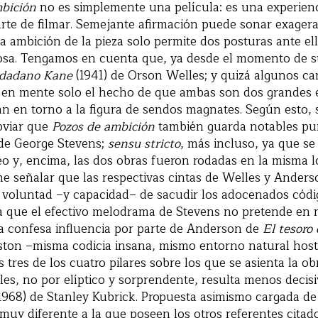
bición
no es simplemente una película: es una experienc
rte de filmar. Semejante afirmación puede sonar exagera
a ambición de la pieza solo permite dos posturas ante ell
osa. Tengamos en cuenta que, ya desde el momento de s
dadano Kane
(1941) de Orson Welles; y quizá algunos c
 en mente solo el hecho de que ambas son dos grandes
n en torno a la figura de sendos magnates. Según esto,
bviar que
Pozos de ambición
también guarda notables pu
 de George Stevens;
sensu stricto
, más incluso, ya que s
eo y, encima, las dos obras fueron rodadas en la misma l
ne señalar que las respectivas cintas de Welles y Ander
voluntad –y capacidad– de sacudir los adocenados códig
sa que el efectivo melodrama de Stevens no pretende en
la confesa influencia por parte de Anderson de
El tesoro
ston –misma codicia insana, mismo entorno natural hos
 tres de los cuatro pilares sobre los que se asienta la o
ales, no por elíptico y sorprendente, resulta menos decis
1968) de Stanley Kubrick. Propuesta asimismo cargada de
muy diferente a la que poseen los otros referentes citados