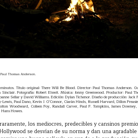
e Paul Thomas Anderson.
inutos. Título original: There Will Be Blood. Director: Paul Thomas Anderson. 
n Sinclair. Fotografía: Robert Elswit. Música: Jonny Greenwood. Productor: Paul T
Joanne Sellar y David Williams. Edición: Dylan Tichenor. Diseño de producción: Jack Fi
ay-Lewis, Paul Dano, Kevin J. O'Connor, Ciarán Hinds, Russell Harvard, Dillon Freasi
Colton Woodward, Colleen Foy, Randall Carver, Paul F. Tompkins, James Downey, 
, Hans Howes.
raramente, los mediocres, predecibles y cansinos premi
Hollywood se desvían de su norma y dan una agradable s