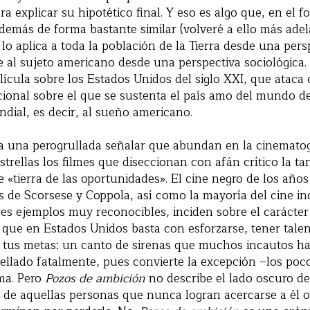
a explicar su hipotético final. Y eso es algo que, en el 
emás de forma bastante similar (volveré a ello más adel
lo aplica a toda la población de la Tierra desde una pers
 al sujeto americano desde una perspectiva sociológica. 
lícula sobre los Estados Unidos del siglo XXI, que ataca
cional sobre el que se sustenta el país amo del mundo d
ial, es decir, al sueño americano.
a una perogrullada señalar que abundan en la cinematog
estrellas los filmes que diseccionan con afán crítico la t
e «tierra de las oportunidades». El cine negro de los añ
os de Scorsese y Coppola, así como la mayoría del cine 
tres ejemplos muy reconocibles, inciden sobre el carácter 
e que en Estados Unidos basta con esforzarse, tener talen
s tus metas: un canto de sirenas que muchos incautos h
rellado fatalmente, pues convierte la excepción –los poc
ma. Pero
Pozos de ambición
no describe el lado oscuro d
a de aquellas personas que nunca logran acercarse a él o 