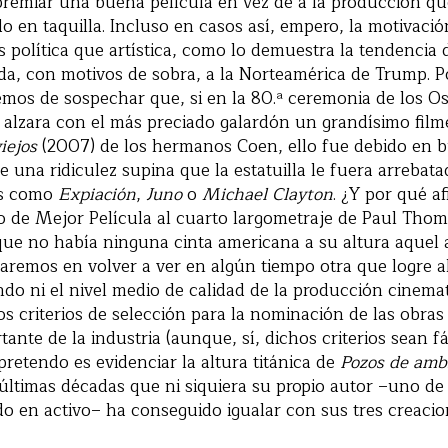
premiar una buena película en vez de a la producción qu
o en taquilla. Incluso en casos así, empero, la motivación
 política que artística, como lo demuestra la tendencia 
da, con motivos de sobra, a la Norteamérica de Trump. P
remos de sospechar que, si en la 80.ª ceremonia de los Os
 alzara con el más preciado galardón un grandísimo fil
iejos
(2007) de los hermanos Coen, ello fue debido en 
e una ridiculez supina que la estatuilla le fuera arrebat
os como
Expiación
,
Juno
o
Michael Clayton
. ¿Y por qué a
io de Mejor Película al cuarto largometraje de Paul Th
que no había ninguna cinta americana a su altura aquel 
remos en volver a ver en algún tiempo otra que logre al
do ni el nivel medio de calidad de la producción cinema
os criterios de selección para la nominación de las obras
ante de la industria (aunque, sí, dichos criterios sean fá
pretendo es evidenciar la altura titánica de
Pozos de amb
 últimas décadas que ni siquiera su propio autor –uno de
o en activo– ha conseguido igualar con sus tres creacio