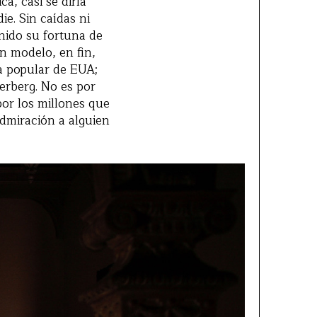
a, casi se diría
ie. Sin caídas ni
enido su fortuna de
n modelo, en fin,
ra popular de EUA;
erberg. No es por
por los millones que
admiración a alguien