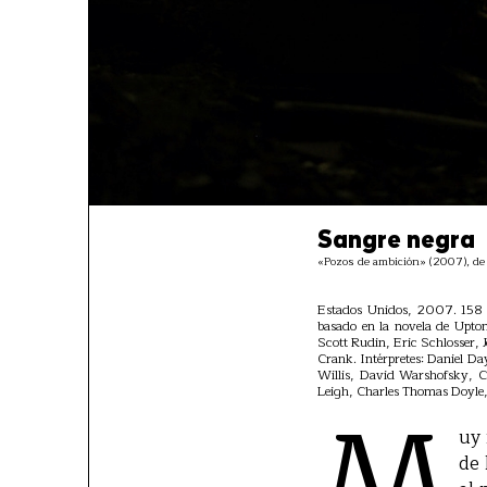
Sangre negra
«Pozos de ambición» (2007), d
Estados Unidos, 2007. 158 m
basado en la novela de Upto
Scott Rudin, Eric Schlosser, 
Crank. Intérpretes: Daniel D
Willis, David Warshofsky, 
M
Leigh, Charles Thomas Doyle
uy 
de 