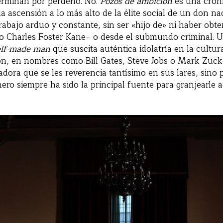
erminan por perderlo. No.
Pozos de ambición
es una crónic
 ascensión a lo más alto de la élite social de un don nad
trabajo arduo y constante, sin ser «hijo de» ni haber obt
 Charles Foster Kane– o desde el submundo criminal. U
elf-made man
que suscita auténtica idolatría en la cultu
ón, en nombres como Bill Gates, Steve Jobs o Mark Zuck
dora que se les reverencia tantísimo en sus lares, sino 
ero siempre ha sido la principal fuente para granjearle 