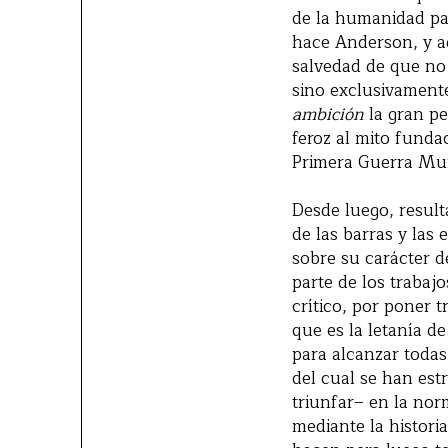
de la humanidad par
hace Anderson, y ad
salvedad de que no 
sino exclusivamente
ambición
la gran pe
feroz al mito funda
Primera Guerra Mund
Desde luego, result
de las barras y las 
sobre su carácter d
parte de los trabaj
crítico, por poner 
que es la letanía d
para alcanzar toda
del cual se han est
triunfar– en la nor
mediante la histori