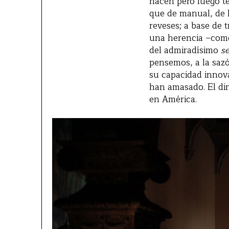
hacen pero luego t
que de manual, de la
reveses; a base de 
una herencia –como
del admiradísimo
s
pensemos, a la saz
su capacidad innova
han amasado. El din
en América.