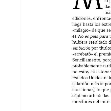
al 
dad
más
ediciones, enfrenta
llega hasta los ext
«milagro» de que se
es
No es país para v
hubiera resultado d
ambición
por títul
«arrebató» el prem
Sencillamente, por
probablemente tarda
no estoy cuestionan
Estados Unidos ni l
galardón más import
cuestionar); lo que 
séptimo arte de las
directores del mund