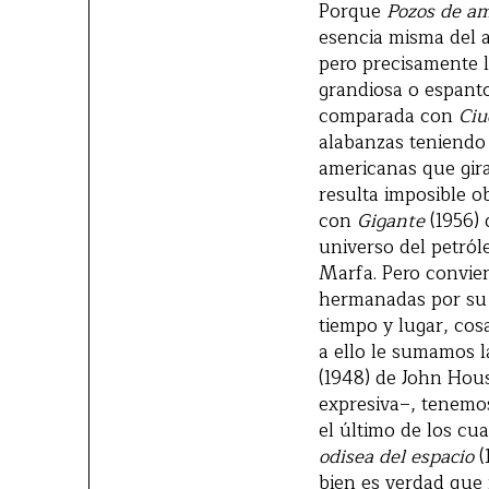
Porque
Pozos de am
esencia misma del a
pero precisamente l
grandiosa o espant
comparada con
Ciu
alabanzas teniendo
americanas que gira
resulta imposible o
con
Gigante
(1956)
universo del petról
Marfa. Pero convie
hermanadas por su 
tiempo y lugar, co
a ello le sumamos 
(1948) de John Hou
expresiva–, tenemos
el último de los cu
odisea del espacio
(
bien es verdad que 