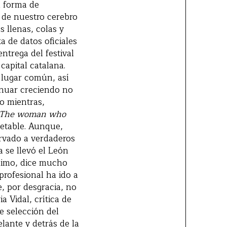
n forma de
o de nuestro cerebro
s llenas, colas y
a de datos oficiales
entrega del festival
apital catalana.
n lugar común, así
tinuar creciendo no
o mientras,
The woman who
petable. Aunque,
ervado a verdaderos
a se llevó el León
nimo, dice mucho
profesional ha ido a
e, por desgracia, no
 Vidal, crítica de
e selección del
lante y detrás de la