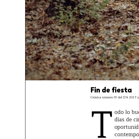
Fin de fiesta
Crónica número IV del D'A 2017
T
odo lo bu
días de c
oportunid
contempor