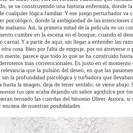
do, se va construyendo una historia enfermiza, donde la
de cualquier lógica familiar. Y ese juego perturbador va
ller psicológico, donde la ambigüedad de las intenciones 
 malsano. Así, la primera mitad de la película es un c
ento cumbre en la escena en el bosque, cuando el dese
 carnal. Y a partir de aquí, sin llegar a entender las raz
 otra cosa. Bien por falta de empuje, por no atreverse o 
en mente, parece que todo lo que se ha construido hast
derroteros más convencionales. Es justo en el momento e
elevancia que la pulsión del deseo, en que las pasione
 sin la profundidad psicológica y turbadora que llevaba
 hasta la imagen, deja de tener sentido, se viene abajo. S
onios tus ojos
acaba dejando un sabor agridulce por to
bieran tensado las cuerdas del binomio Oliver-Aurora, si
r encima de nuestras posibilidades.