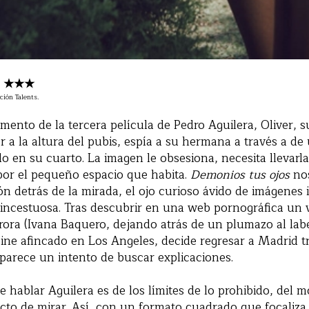
 | ★★★
ción Talents.
ento de la tercera película de Pedro Aguilera, Oliver, s
r a la altura del pubis, espía a su hermana a través a d
o en su cuarto. La imagen le obsesiona, necesita llevarl
or el pequeño espacio que habita.
Demonios tus ojos
nos
ón detrás de la mirada, el ojo curioso ávido de imágenes
 incestuosa. Tras descubrir en una web pornográfica un 
ra (Ivana Baquero, dejando atrás de un plumazo al labe
 cine afincado en Los Angeles, decide regresar a Madrid t
parece un intento de buscar explicaciones.
e hablar Aguilera es de los límites de lo prohibido, del 
acto de mirar. Así, con un formato cuadrado que focaliza