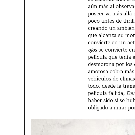
aún más al observa
poseer va más allá 
poco tintes de thri
creando un ambiente
que alcanza su mom
convierte en un acto
ojos
se convierte en
película que tenía 
desmorona por los 
amorosa cobra más r
vehículos de clímax
todo, desde la trama
película fallida,
Dem
haber sido si se hu
obligado a mirar po