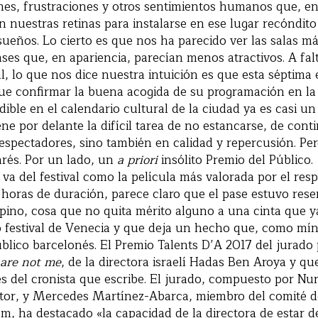
nes, frustraciones y otros sentimientos humanos que, e
n nuestras retinas para instalarse en ese lugar recóndit
sueños. Lo cierto es que nos ha parecido ver las salas má
ses que, en apariencia, parecían menos atractivos. A falt
al, lo que nos dice nuestra intuición es que esta séptima 
e confirmar la buena acogida de su programación en la c
dible en el calendario cultural de la ciudad ya es casi u
ene por delante la difícil tarea de no estancarse, de con
spectadores, sino también en calidad y repercusión. Per
rés. Por un lado, un
a priori
insólito Premio del Público.
e va del festival como la película más valorada por el res
 horas de duración, parece claro que el pase estuvo res
lipino, cosa que no quita mérito alguno a una cinta que y
o festival de Venecia y que deja un hecho que, como mí
úblico barcelonés. El Premio Talents D’A 2017 del jurado 
 are not me
, de la directora israelí Hadas Ben Aroya y qu
s del cronista que escribe. El jurado, compuesto por Nuria
ctor, y Mercedes Martínez-Abarca, miembro del comité d
am, ha destacado «la capacidad de la directora de estar de