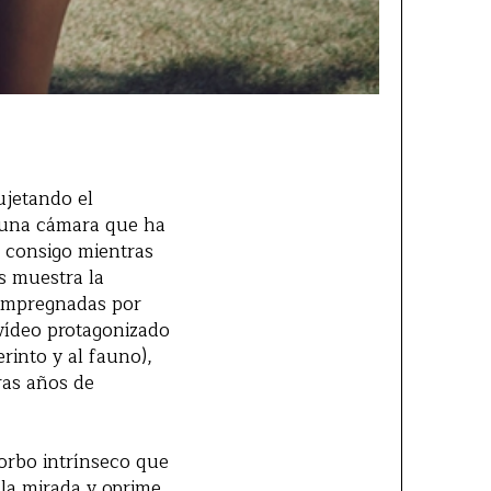
ujetando el
e una cámara que ha
a consigo mientras
 muestra la
 impregnadas por
vídeo protagonizado
rinto y al fauno),
ras años de
morbo intrínseco que
 la mirada y oprime