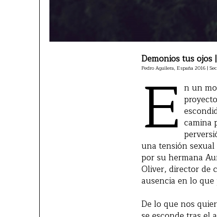
Demonios tus ojos
E
Pedro Aguilera, España 2016 | Sec
n un mom
proyecto
escondid
camina p
perversi
una tensión sexual
por su hermana Auro
Oliver, director de
ausencia en lo que 
De lo que nos quier
se esconde tras el 