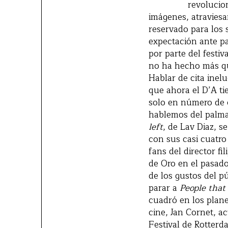
revolucio
imágenes, atraviesa
reservado para los 
expectación ante pa
por parte del festiv
no ha hecho más qu
Hablar de cita inelu
que ahora el D’A ti
solo en número de e
hablemos del palma
left
, de Lav Diaz, s
con sus casi cuatro
fans del director fi
de Oro en el pasad
de los gustos del p
parar a
People that
cuadró en los plane
cine, Jan Cornet, a
Festival de Rotterd