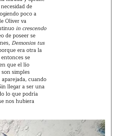
 necesidad de
 cogiendo poco a
de Oliver va
ontinuo
in crescendo
o de poseer se
ones,
Demonios tus
porque era otra la
a entonces se
n que el lío
s son simples
n aparejada, cuando
in llegar a ser una
do lo que podría
 se nos hubiera