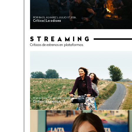
POR RAÚL ÁLVAREZ | JULIO 17, 2026
Crítica | La odisea
STREAMING
Críticas de estrenos en plataformas
POR RUBÉN TÉLLEZ BROTONS | MARZO 06, 2026
Crítica | Espejos n.º 3