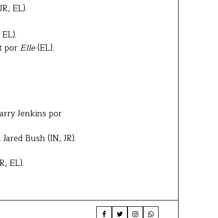
JR, EL).
 EL).
rt por
Elle
(EL).
Barry Jenkins por
Jared Bush (IN, JR).
R, EL).