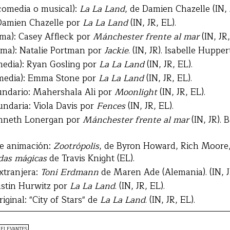
comedia o musical):
La La Land
, de Damien Chazelle (IN, 
 Damien Chazelle por
La La Land
(IN, JR, EL).
ma): Casey Affleck por
Mánchester frente al mar
(IN, JR,
ama): Natalie Portman por
Jackie
. (IN, JR). Isabelle Huppe
media): Ryan Gosling por
La La Land
(IN, JR, EL).
omedia): Emma Stone por
La La Land
(IN, JR, EL).
undario: Mahershala Ali por
Moonlight
(IN, JR, EL).
undaria: Viola Davis por
Fences
(IN, JR, EL).
enneth Lonergan por
Mánchester frente al mar
(IN, JR). 
de animación:
Zootrópolis
, de Byron Howard, Rich Moore, 
rdas mágicas
de Travis Knight (EL).
xtranjera:
Toni Erdmann
de Maren Ade (Alemania). (IN, J
ustin Hurwitz por
La La Land
. (IN, JR, EL).
ginal: "City of Stars" de
La La Land
. (IN, JR, EL).
RELEVANTES