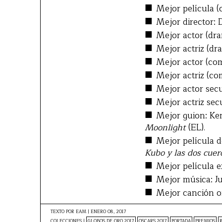
■
Mejor película (
■
Mejor director:
■
Mejor actor (dra
■
Mejor actriz (dr
■
Mejor actor (co
■
Mejor actriz (c
■
Mejor actor sec
■
Mejor actriz sec
■
Mejor guion: K
Moonlight
(EL).
■
Mejor película 
Kubo y las dos cue
■
Mejor película e
■
Mejor música: J
■
Mejor canción ori
TEXTO POR
EAM
|
ENERO 08, 2017
COLECCIONES |
GLOBOS DE ORO 2017
OSCARS 2017
PORTADA
PREMIOS