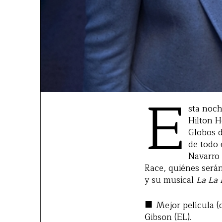
E
sta noch
Hilton H
Globos d
de todo 
Navarro 
Race, quiénes serán
y su musical
La La
■
Mejor película (
Gibson (EL).