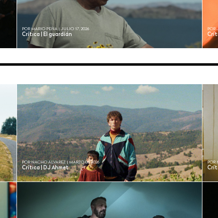
POR MARIO PEÑA | JULIO 17, 2026
POR 
Crítica | El guardíán
Crít
POR NACHO ÁLVAREZ | MARZO 03, 2026
POR 
Crítica | DJ Ahmet
Crít