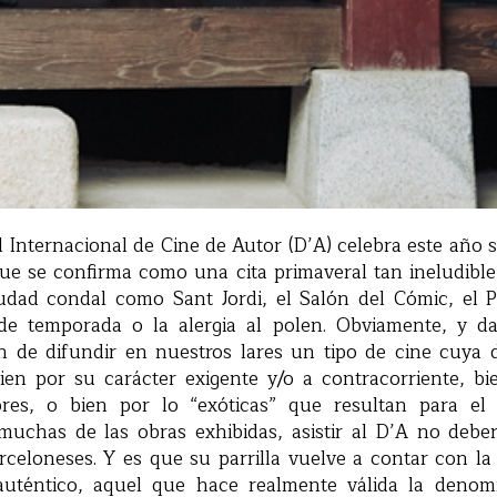
al Internacional de Cine de Autor (D’A) celebra este año s
ue se confirma como una cita primaveral tan ineludible
iudad condal como Sant Jordi, el Salón del Cómic, el 
 de temporada o la alergia al polen. Obviamente, y d
 de difundir en nuestros lares un tipo de cine cuya d
en por su carácter exigente y/o a contracorriente, bi
res, o bien por lo “exóticas” que resultan para el 
muchas de las obras exhibidas, asistir al D’A no deberí
rceloneses. Y es que su parrilla vuelve a contar con la 
auténtico, aquel que hace realmente válida la denomi