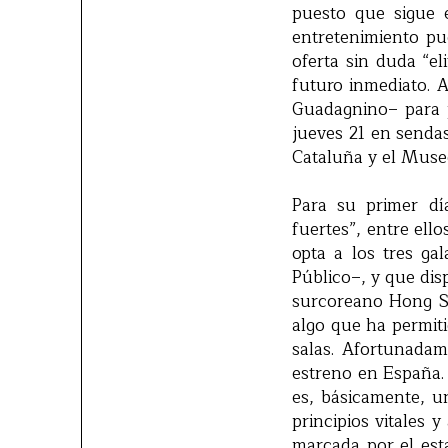
puesto que sigue 
entretenimiento pu
oferta sin duda “el
futuro inmediato. A
Guadagnino– para p
jueves 21 en sendas
Cataluña y el Mus
Para su primer día
fuertes”, entre ell
opta a los tres ga
Público–, y que dis
surcoreano Hong 
algo que ha permiti
salas. Afortunadam
estreno en España. 
es, básicamente, u
principios vitales 
marcada por el est