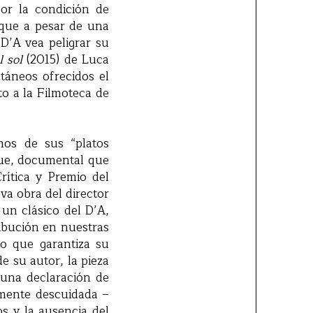
or la condición de
 que a pesar de una
 D’A vea peligrar su
l sol
(2015) de Luca
táneos ofrecidos el
to a la Filmoteca de
unos de sus “platos
ue, documental que
rítica y Premio del
va obra del director
 un clásico del D’A,
ribución en nuestras
lo que garantiza su
e su autor, la pieza
 una declaración de
temente descuidada –
s y la ausencia del