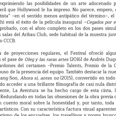
exprimiendo las posibilidades de un arte adocenado p
eril que Hollywood le ha impreso. No parece, empero,
itista” –en el sentido menos antipático del término–, el
hí está el éxito de la película inaugural –
Cegados por e
robarlo, con el aforo completo en los dos pases simul
 salas del Aribau Club, sede habitual de la muestra jun
eo CCCB.
 de proyecciones regulares, el Festival ofreció alg
os el pase de
Oleg y las raras artes
(2016) de Andrés Duq
lardones del certamen –Premio Talents, Premio de la C
puso de la presencia del equipo. También destacar la nue
Sang-Soo,
Ahora sí, antes no
(2015), convertido en todo
do acceder a una brillante filmografía de casi nula dist
ente, La Aventura se ha hecho cargo de esta cinta, 
Redundando en todas las obsesiones de la obra previa d
n cuento moral sobre la honestidad y, por tanto, toda
y artísticos. Con su característica factura visual aparen
atismo de los encuadres, los travellings y zooms brusco