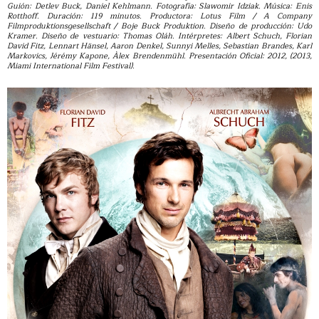
Guión: Detlev Buck, Daniel Kehlmann. Fotografía: Slawomir Idziak. Música: Enis
Rotthoff. Duración: 119 minutos. Productora: Lotus Film / A Company
Filmproduktionsgesellschaft / Boje Buck Produktion. Diseño de producción: Udo
Kramer. Diseño de vestuario: Thomas Oláh. Intérpretes: Albert Schuch, Florian
David Fitz, Lennart Hänsel, Aaron Denkel, Sunnyi Melles, Sebastian Brandes, Karl
Markovics, Jérémy Kapone, Àlex Brendenmühl. Presentación Oficial: 2012, (2013,
Miami International Film Festival).