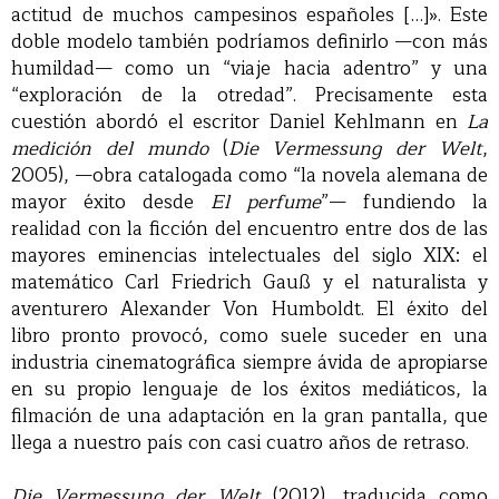
actitud de muchos campesinos españoles […]». Este
doble modelo también podríamos definirlo —con más
humildad— como un “viaje hacia adentro” y una
“exploración de la otredad”. Precisamente esta
cuestión abordó el escritor Daniel Kehlmann en
La
medición del mundo
(
Die Vermessung der Welt
,
2005), —obra catalogada como “la novela alemana de
mayor éxito desde
El perfume
”— fundiendo la
realidad con la ficción del encuentro entre dos de las
mayores eminencias intelectuales del siglo XIX: el
matemático Carl Friedrich Gauß y el naturalista y
aventurero Alexander Von Humboldt. El éxito del
libro pronto provocó, como suele suceder en una
industria cinematográfica siempre ávida de apropiarse
en su propio lenguaje de los éxitos mediáticos, la
filmación de una adaptación en la gran pantalla, que
llega a nuestro país con casi cuatro años de retraso.
Die Vermessung der Welt
(2012), traducida como