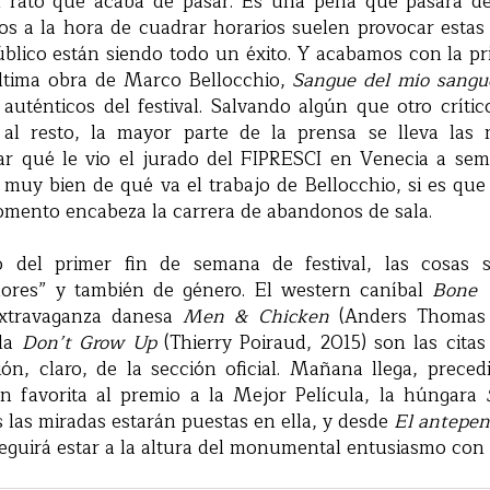
 rato que acaba de pasar. Es una pena que pasara de
tos a la hora de cuadrar horarios suelen provocar estas
úblico están siendo todo un éxito. Y acabamos con la pr
última obra de Marco Bellocchio,
Sangue del mio sangu
 auténticos del festival. Salvando algún que otro críti
o al resto, la mayor parte de la prensa se lleva la
ar qué le vio el jurado del FIPRESCI en Venecia a sem
 muy bien de qué va el trabajo de Bellocchio, si es que
mento encabeza la carrera de abandonos de sala.
del primer fin de semana de festival, las cosas s
ores” y también de género. El western caníbal
Bone 
 extravaganza danesa
Men & Chicken
(Anders Thomas J
ola
Don’t Grow Up
(Thierry Poiraud, 2015) son las cita
ión, claro, de la sección oficial. Mañana llega, prec
an favorita al premio a la Mejor Película, la húngara
 las miradas estarán puestas en ella, y desde
El antepe
guirá estar a la altura del monumental entusiasmo con 