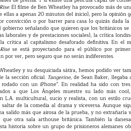
ases de prensa. Y si existe una película capaz de conse
Rise
. El filme de Ben Wheatley ha provocado más de un
de ellas a apenas 20 minutos del inicio), pero la opinión
or convicción o por barrer para casa (o quizás dada la
l gobierno señalando que quieren que los británicos se
 laborales y de prestaciones sociales), la crítica londi
a crítica al capitalismo desaforado definitiva. En el 
Rise
se está proyectando para el público por primer
n por ver, pero seguro que no serán indiferentes.
Wheatley y su desquiciada sátira, hemos podido ver tam
e la sección oficial.
Tangerine
, de Sean Baker, llegaba
 rodado con un iPhone”. En realidad ha sido con tres
ados a que Los Ángeles muestre su lado más cool
n L.A. multicultural, sucio y realista, con un estilo cr
 saltar de la comedia al drama y viceversa. Aunque sigu
ha salido más que airosa de la prueba, y no extrañaría
a que otra sala arthouse británica. También la dane
sta historia sobre un grupo de prisioneros alemanes obl