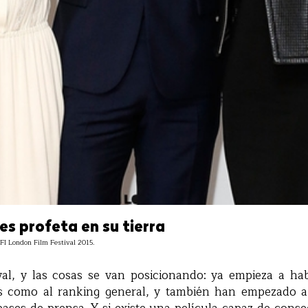
s profeta en su tierra
 BFI London Film Festival 2015.
val, y las cosas se van posicionando: ya empieza a hab
s como al ranking general, y también han empezado a