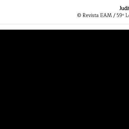
Jud
© Revista EAM / 59º L