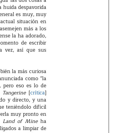
guir las dos cosas a
a huida despavorida
 general es muy, muy
 actual situación en
 asemejen más a los
nense la ha adorado,
momento de escribir
a vez, así que sus
bién la más curiosa
 anunciada como “la
, pero eso es lo de
,
Tangerine
[
crítica
]
udo y directo, y una
e teniéndolo difícil
 verla muy pronto en
sa
Land of Mine
ha
igados a limpiar de