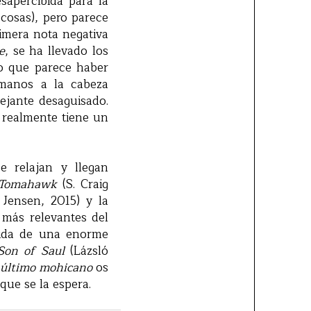
sapercibida para la
 cosas), pero parece
imera nota negativa
e
, se ha llevado los
co que parece haber
s manos a la cabeza
ejante desaguisado.
 realmente tiene un
e relajan y llegan
Tomahawk
(S. Craig
ensen, 2015) y la
s más relevantes del
edida de una enorme
Son of Saul
(Lázsló
núltimo mohicano
os
que se la espera.