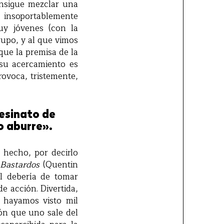
onsigue mezclar una
 insoportablemente
uy jóvenes (con la
rupo, y al que vimos
que la premisa de la
 su acercamiento es
rovoca, tristemente,
sesinato de
o aburre».
 hecho, por decirlo
 Bastardos
(Quentin
al debería de tomar
e acción. Divertida,
 hayamos visto mil
ión que uno sale del