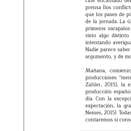
cine encantado del
prensa (los conflic
que los pases de p
de la jornada. La 
primeros varapalos
visto algo distint
intentando averigu
Nadie parece saber
argumento, y de mo
Mañana, comienzo 
producciones “men
Zahler, 2015), la
producción españ
día. Con la excepc
expectación, la gr
Nemes, 2015). Todas
contaremos si conse