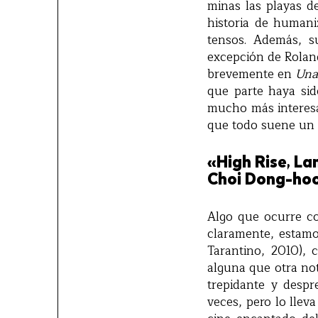
minas las playas d
historia de human
tensos. Además, s
excepción de Roland
brevemente en
Una
que parte haya sid
mucho más interesan
que todo suene un p
«High Rise, La
Choi Dong-hoon
Algo que ocurre c
claramente, estamo
Tarantino, 2010), 
alguna que otra not
trepidante y desp
veces, pero lo llev