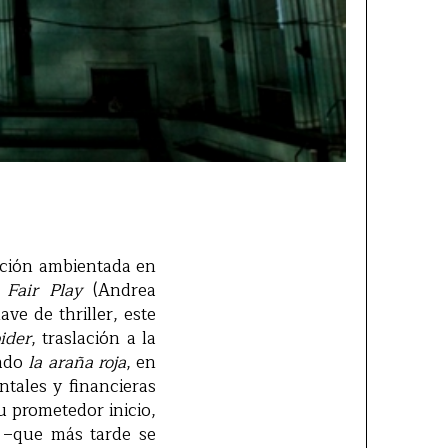
cción ambientada en
a
Fair Play
(Andrea
ve de thriller, este
ider
, traslación a la
dado
la araña roja
, en
ntales y financieras
u prometedor inicio,
 –que más tarde se