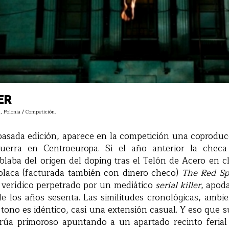
ER
, Polonia / Competición.
pasada edición, aparece en la competición una coprodu
uerra en Centroeuropa. Si el año anterior la chec
laba del origen del doping tras el Telón de Acero en cla
polaca (facturada también con dinero checo)
The Red Sp
 verídico perpetrado por un mediático
serial killer
, apo
de los años sesenta. Las similitudes cronológicas, ambie
 tono es idéntico, casi una extensión casual. Y eso que s
rúa primoroso apuntando a un apartado recinto ferial