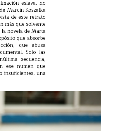
ilmación eslava, no
e de Marcin Koszałka
ista de este retrato
 un más que solvente
a la novela de Marta
opósito que absorbe
ección, que abusa
cumental. Solo las
núltima secuencia,
ecen ese numen que
 insuficientes, una