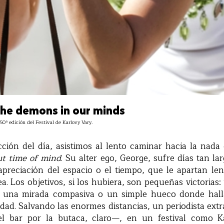
the demons in our minds
 50ª edición del Festival de Karlovy Vary.
cción del día, asistimos al lento caminar hacia la nad
t time of mind
. Su alter ego, George, sufre días tan l
preciación del espacio o el tiempo, que le apartan le
ea. Los objetivos, si los hubiera, son pequeñas victorias
r, una mirada compasiva o un simple hueco donde hall
dad. Salvando las enormes distancias, un periodista ex
el bar por la butaca, claro—, en un festival como K