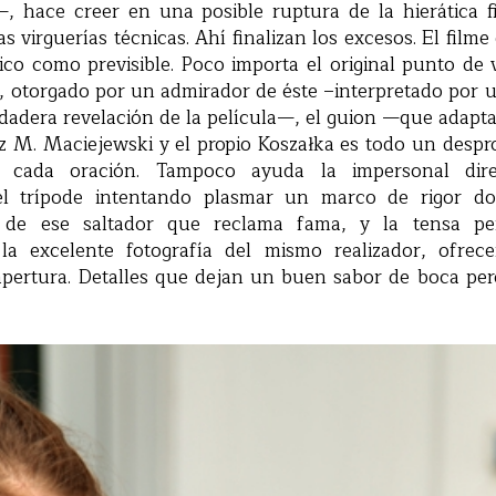
—, hace creer en una posible ruptura de la hierática f
s virguerías técnicas. Ahí finalizan los excesos. El film
co como previsible. Poco importa el original punto de v
e, otorgado por un admirador de éste –interpretado por
erdadera revelación de la película—, el guion —que adapt
 M. Maciejewski y el propio Koszałka es todo un despr
en cada oración. Tampoco ayuda la impersonal dir
l trípode intentando plasmar un marco de rigor do
 de ese saltador que reclama fama, y la tensa pe
a excelente fotografía del mismo realizador, ofr
pertura. Detalles que dejan un buen sabor de boca pero