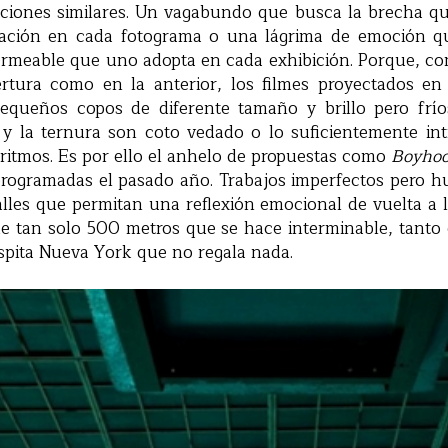
ciones similares. Un vagabundo que busca la brecha q
ración en cada fotograma o una lágrima de emoción q
permeable que uno adopta en cada exhibición. Porque, c
rtura como en la anterior, los filmes proyectados e
ueños copos de diferente tamaño y brillo pero fríos
 y la ternura son coto vedado o lo suficientemente i
orritmos. Es por ello el anhelo de propuestas como
Boyho
programadas el pasado año. Trabajos imperfectos pero 
lles que permitan una reflexión emocional de vuelta a
de tan solo 500 metros que se hace interminable, tanto
spita Nueva York que no regala nada.