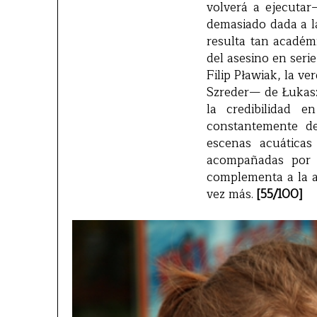
volverá a ejecutar
demasiado dada a la
resulta tan académi
del asesino en seri
Filip Pławiak, la v
Szreder— de Łukasz
la credibilidad 
constantemente de
escenas acuáticas
acompañadas por l
complementa a la a
vez más.
[55/100]