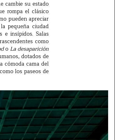
ue cambie su estado
ue rompa el clásico
omo pueden apreciar
n la pequeña ciudad
 e insípidos. Salas
ntrascendentes como
od
o
La desaparición
humanos, dotados de
 la cómoda cama del
 como los paseos de