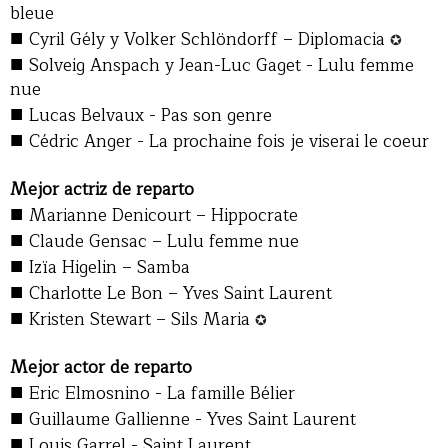
bleue
■
Cyril Gély y Volker Schlöndorff – Diplomacia
✪
■
Solveig Anspach y Jean-Luc Gaget - Lulu femme
nue
■
Lucas Belvaux - Pas son genre
■
Cédric Anger - La prochaine fois je viserai le coeur
Mejor actriz de reparto
■
Marianne Denicourt – Hippocrate
■
Claude Gensac – Lulu femme nue
■
Izïa Higelin – Samba
■
Charlotte Le Bon – Yves Saint Laurent
■
Kristen Stewart – Sils Maria
✪
Mejor actor de reparto
■
Eric Elmosnino - La famille Bélier
■
Guillaume Gallienne - Yves Saint Laurent
■
Louis Garrel - Saint Laurent