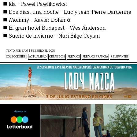
■
Ida - Pawel Pawlikowksi
■
Dos días, una noche - Luc y Jean-Pierre Dardenne
■
Mommy - Xavier Dolan
✪
■
El gran hotel Budapest - Wes Anderson
■
Sueño de invierno - Nuri Bilge Ceylan
TEXTO POR
EAM
|
FEBRERO 21, 2015
COLECCIONES |
ACTUALIDAD
CÉSAR 2015
PREMIOS
PREMIOS FRANCIA
RELEVANTES