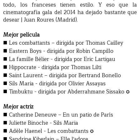
todo, los franceses tienen estilo. Y eso que la
cinematografía gala del 2014 ha dejado bastante que
desear | Juan Roures (Madrid).
Mejor película
■
Les combattants – dirigida por Thomas Cailley
■
Eastern Boys - dirigida por Robin Campillo
■
La famille Bélier - dirigida por Eric Lartigau
■
Hippocrate - dirigida por Thomas Lilti
■
Saint Laurent – dirigida por Bertrand Bonello
■
Sils Maria - dirigida por Olivier Assayas
■
Timbuktu - dirigida por Abderrahmane Sissako
✪
Mejor actriz
■
Catherine Deneuve – En un patio de París
■
Juliette Binoche - Sils Maria
■
Adèle Haenel - Les combattants
✪
■
Sandrine Kiberlain – Elle l'adore