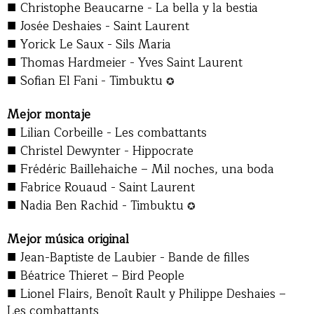
■
Christophe Beaucarne - La bella y la bestia
■
Josée Deshaies - Saint Laurent
■
Yorick Le Saux - Sils Maria
■
Thomas Hardmeier - Yves Saint Laurent
■
Sofian El Fani - Timbuktu
✪
Mejor montaje
■
Lilian Corbeille - Les combattants
■
Christel Dewynter - Hippocrate
■
Frédéric Baillehaiche – Mil noches, una boda
■
Fabrice Rouaud - Saint Laurent
■
Nadia Ben Rachid - Timbuktu
✪
Mejor música original
■
Jean-Baptiste de Laubier - Bande de filles
■
Béatrice Thieret – Bird People
■
Lionel Flairs, Benoît Rault y Philippe Deshaies –
Les combattants