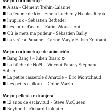
Mejor cortometraje
■
Aïssa - Clément Tréhin-Lalanne
■
La femme de Rio - Emma Luchini y Nicolas Rey
✪
■
Inupiluk - Sébastien Betbeder
■
Les jours d'avant - Karim Moussaoui
■
Où je mets ma pudeur - Sébastien Bailly
■
La virée à Paname - Carine May y Hakim Zouhani
Mejor cortometraje de animación
■
Bang Bang ! – Julien Bisaro
✪
■
La bûche de Noël – Vincent Patar y Stéphane
Aubier
■
La petite casserole d'Anatole – Eric Montchaud
■
Les petits cailloux – Chloé Mazlo
Mejor película extranjera
■
12 años de esclavitud - Steve McQueen
■
Boyhood - Richard Linklater