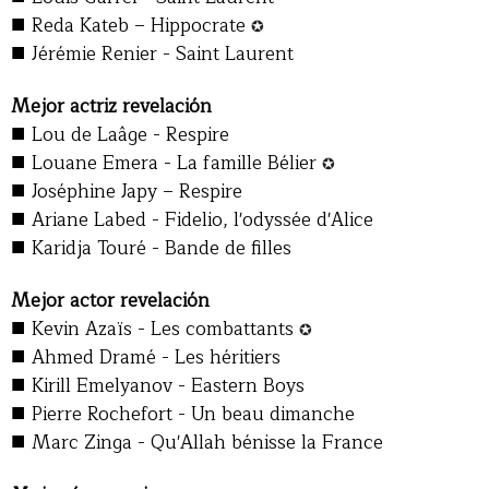
■
Reda Kateb – Hippocrate
✪
■
Jérémie Renier - Saint Laurent
Mejor actriz revelación
■
Lou de Laâge - Respire
■
Louane Emera - La famille Bélier
✪
■
Joséphine Japy – Respire
■
Ariane Labed - Fidelio, l'odyssée d'Alice
■
Karidja Touré - Bande de filles
Mejor actor revelación
■
Kevin Azaïs - Les combattants
✪
■
Ahmed Dramé - Les héritiers
■
Kirill Emelyanov - Eastern Boys
■
Pierre Rochefort - Un beau dimanche
■
Marc Zinga - Qu'Allah bénisse la France