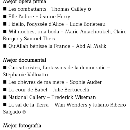
Mejor ópera prima
■
Les combattants - Thomas Cailley
✪
■
Elle l'adore – Jeanne Herry
■
Fidelio, l'odyssée d'Alice – Lucie Borleteau
■
Mil noches, una boda – Marie Amachoukeli, Claire
Burger y Samuel Theis
■
Qu'Allah bénisse la France – Abd Al Malik
Mejor documental
■
Caricaturistes, fantassins de la democratie –
Stéphanie Valloatto
■
Les chèvres de ma mère – Sophie Audier
■
La cour de Babel – Julie Bertuccelli
■
National Gallery – Frederick Wiseman
■
La sal de la Tierra – Wim Wenders y Juliano Ribeiro
Salgado
✪
Mejor fotografía