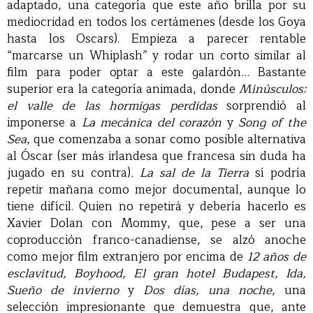
adaptado, una categoría que este año brilla por su
mediocridad en todos los certámenes (desde los Goya
hasta los Oscars). Empieza a parecer rentable
“marcarse un Whiplash” y rodar un corto similar al
film para poder optar a este galardón… Bastante
superior era la categoría animada, donde
Minúsculos:
el valle de las hormigas perdidas
sorprendió al
imponerse a
La mecánica del corazón
y
Song of the
Sea
, que comenzaba a sonar como posible alternativa
al Óscar (ser más irlandesa que francesa sin duda ha
jugado en su contra)
. La sal de la Tierra
sí podría
repetir mañana como mejor documental, aunque lo
tiene difícil. Quien no repetirá y debería hacerlo es
Xavier Dolan con Mommy, que, pese a ser una
coproducción franco-canadiense, se alzó anoche
como mejor film extranjero por encima de
12 años de
esclavitud, Boyhood, El gran hotel Budapest, Ida,
Sueño de invierno
y
Dos días, una noche
, una
selección impresionante que demuestra que, ante