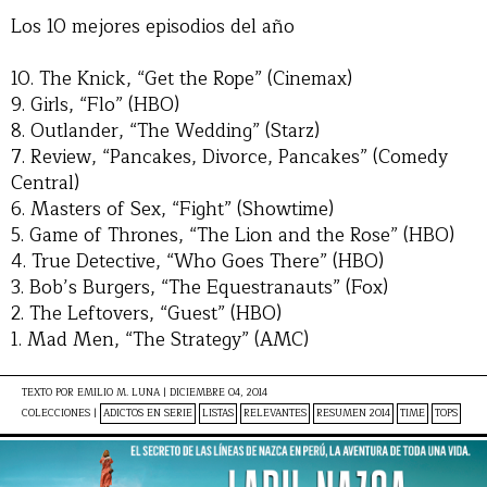
Los 10 mejores episodios del año
10. The Knick, “Get the Rope” (Cinemax)
9. Girls, “Flo” (HBO)
8. Outlander, “The Wedding” (Starz)
7. Review, “Pancakes, Divorce, Pancakes” (Comedy
Central)
6. Masters of Sex, “Fight” (Showtime)
5. Game of Thrones, “The Lion and the Rose” (HBO)
4. True Detective, “Who Goes There” (HBO)
3. Bob’s Burgers, “The Equestranauts” (Fox)
2. The Leftovers, “Guest” (HBO)
1. Mad Men, “The Strategy” (AMC)
TEXTO POR
EMILIO M. LUNA
|
DICIEMBRE 04, 2014
COLECCIONES |
ADICTOS EN SERIE
LISTAS
RELEVANTES
RESUMEN 2014
TIME
TOPS