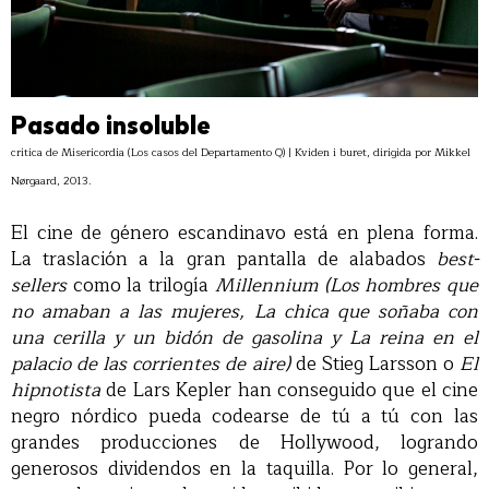
Pasado insoluble
crítica de Misericordia (Los casos del Departamento Q) | Kviden i buret, dirigida por Mikkel
Nørgaard, 2013.
El cine de género escandinavo está en plena forma.
La traslación a la gran pantalla de alabados
best-
sellers
como la trilogía
Millennium (Los hombres que
no amaban a las mujeres, La chica que soñaba con
una cerilla y un bidón de gasolina y La reina en el
palacio de las corrientes de aire)
de Stieg Larsson o
El
hipnotista
de Lars Kepler han conseguido que el cine
negro nórdico pueda codearse de tú a tú con las
grandes producciones de Hollywood, logrando
generosos dividendos en la taquilla. Por lo general,