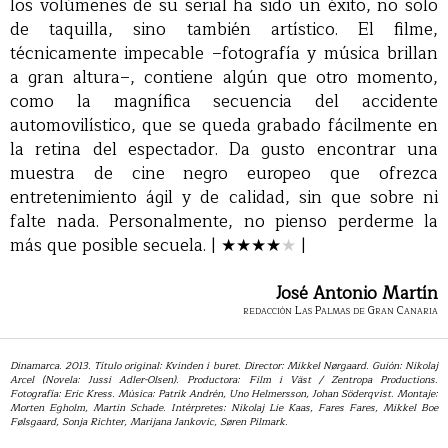
los volúmenes de su serial ha sido un éxito, no solo
de taquilla, sino también artístico. El filme,
técnicamente impecable –fotografía y música brillan
a gran altura–, contiene algún que otro momento,
como la magnífica secuencia del accidente
automovilístico, que se queda grabado fácilmente en
la retina del espectador. Da gusto encontrar una
muestra de cine negro europeo que ofrezca
entretenimiento ágil y de calidad, sin que sobre ni
falte nada. Personalmente, no pienso perderme la
más que posible secuela. |
★
★
★
★
★
|
José Antonio Martín
redacción Las Palmas de Gran Canaria
Dinamarca. 2013. Título original: Kvinden i buret. Director: Mikkel Nørgaard. Guión: Nikolaj
Arcel (Novela: Jussi Adler-Olsen). Productora: Film i Väst / Zentropa Productions.
Fotografía: Eric Kress. Música: Patrik Andrén, Uno Helmersson, Johan Söderqvist. Montaje:
Morten Egholm, Martin Schade. Intérpretes: Nikolaj Lie Kaas, Fares Fares, Mikkel Boe
Følsgaard, Sonja Richter, Marijana Jankovic, Søren Pilmark.