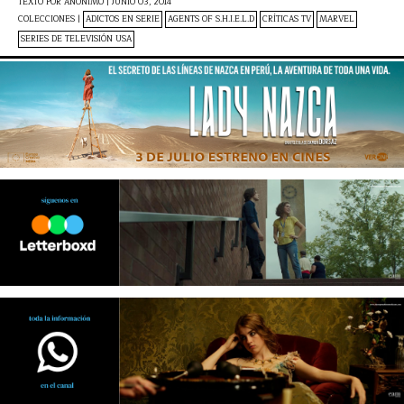
TEXTO POR
ANÓNIMO
|
JUNIO 03, 2014
COLECCIONES |
ADICTOS EN SERIE
AGENTS OF S.H.I.E.L.D
CRÍTICAS TV
MARVEL
SERIES DE TELEVISIÓN USA