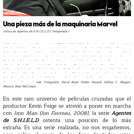
Una pieza más de la maquinaria Marvel
crítica de Agentes de S.H.I.E.L.D | Temporada 1
ABC / 1ª temporada: 22 capítulos | EEUU, 2013, 2014. Creadores: Joss Whedon & Jed
Whedon & Maurissa Tancharoen, basado en los comics de Stan Lee & Jack Kirby. Directores:
Bobby Roth, Vincent Misiano, Milan Cheylov, Billy Gierhart, Roxann Dawson, David
Straiton, Joss Whedon, Jesse Bochco, Jonathan Frakes, Holly Dale, Kevin Hooks, Kenneth
Fink, Paul Edwards, John Terlesky. Guionistas: Jed Whedon, Maurissa Tancharoen, Joss
Whedon, Paul Zbyszewski, Jeffrey Bell, Brent Fletcher, Monica Owusu-Breen, Lauren
LeFranc, Rafe Judkins, Shalisha Francis, DJ Doyle. Reparto: Clark Gregg, Ming-Na Wen,
Brett Dalton, Chloe Bennet, Iain de Caestecker, Elizabeth Henstridge, J. August Richards,
B.J. Britt, David Conrad, Bill Paxton, Ruth Negga, Saffron Burrows, Maximiliano
Hernández, Patton Oswalt. Fotografía: David Boyd, Feliks Parnell, Jeffrey C. Mygatt.
Música: Bear McCreary.
En este raro universo de películas cruzadas que el
productor Kevin Feige se atrevió a poner en marcha
con
Iron Man (Jon Favreau, 2008)
, la serie
Agentes
de S.H.I.E.L.D
ostenta una posición de lo más
extraña. Es una serie realizada, no nos engañemos,