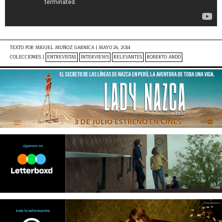
TEXTO POR
MIGUEL MUÑOZ GARNICA
|
MAYO 26, 2014
COLECCIONES |
ENTREVISTAS
INTERVIEWS
RELEVANTES
ROBERTO ANDÒ