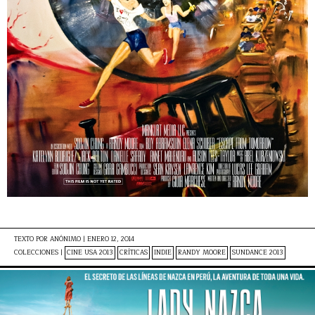
TEXTO POR
ANÓNIMO
|
ENERO 12, 2014
COLECCIONES |
CINE USA 2013
CRÍTICAS
INDIE
RANDY MOORE
SUNDANCE 2013