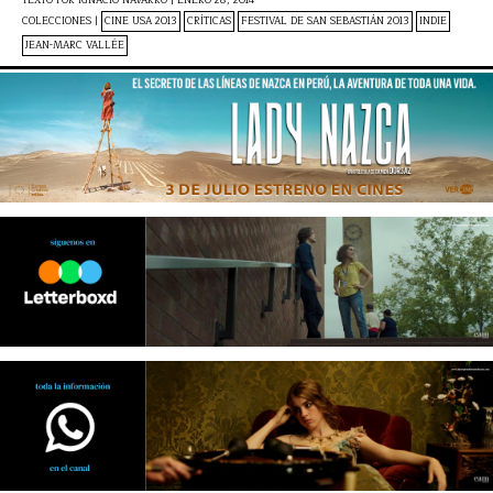
TEXTO POR
IGNACIO NAVARRO
|
ENERO 28, 2014
COLECCIONES |
CINE USA 2013
CRÍTICAS
FESTIVAL DE SAN SEBASTIÁN 2013
INDIE
JEAN-MARC VALLÉE