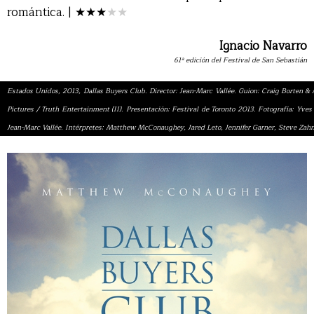
romántica. |
★★★
★
★
Ignacio Navarro
61ª edición del Festival de San Sebastián
Estados Unidos, 2013, Dallas Buyers Club. Director: Jean-Marc Vallée. Guion: Craig Borten & 
Pictures / Truth Entertainment (II). Presentación: Festival de Toronto 2013. Fotografía: Yve
Jean-Marc Vallée. Intérpretes: Matthew McConaughey, Jared Leto, Jennifer Garner, Steve Zahn