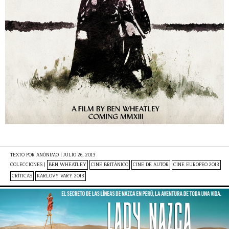
TEXTO POR
ANÓNIMO
|
JULIO 26, 2013
COLECCIONES |
BEN WHEATLEY
CINE BRITÁNICO
CINE DE AUTOR
CINE EUROPEO 2013
CRÍTICAS
KARLOVY VARY 2013